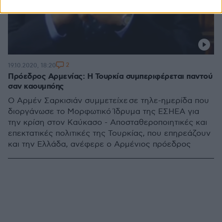
2
19.10.2020, 18:20
Πρόεδρος Αρμενίας: Η Τουρκία συμπεριφέρεται παντού
σαν καουμπόης
Ο Αρμέν Σαρκισιάν συμμετείχε σε τηλε-ημερίδα που
διοργάνωσε το Μορφωτικό Ίδρυμα της ΕΣΗΕΑ για
την κρίση στον Καύκασο - Αποσταθεροποιητικές και
επεκτατικές πολιτικές της Τουρκίας, που επηρεάζουν
και την Ελλάδα, ανέφερε ο Αρμένιος πρόεδρος