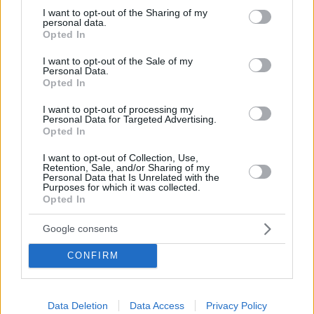
not limited to your visit or usage behaviour. You may click to
I want to opt-out of the Sharing of my
Ο 67χρονος Αρμέν Σαρκισιάν βρισκόταν τη
personal data.
grant or deny consent to Google and its third-party tags to
συγκεκριμένη χρονική στιγμή στο Λονδίνο για να
Opted In
use your data for below specified purposes in below Google
«περάσει την Πρωτοχρονιά με την οικογένειά του και
consent section.
I want to opt-out of the Sale of my
τα εγγόνια του»
Personal Data.
Opted In
I want to opt-out of processing my
Personal Data for Targeted Advertising.
Opted In
I want to opt-out of Collection, Use,
Retention, Sale, and/or Sharing of my
Personal Data that Is Unrelated with the
Purposes for which it was collected.
Opted In
Google consents
CONFIRM
Data Deletion
Data Access
Privacy Policy