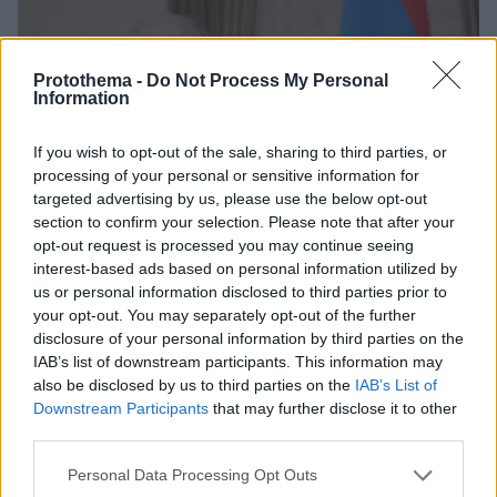
Protothema -
Do Not Process My Personal
Information
If you wish to opt-out of the sale, sharing to third parties, or
processing of your personal or sensitive information for
targeted advertising by us, please use the below opt-out
section to confirm your selection. Please note that after your
opt-out request is processed you may continue seeing
interest-based ads based on personal information utilized by
us or personal information disclosed to third parties prior to
your opt-out. You may separately opt-out of the further
disclosure of your personal information by third parties on the
IAB’s list of downstream participants. This information may
also be disclosed by us to third parties on the
IAB’s List of
Downstream Participants
that may further disclose it to other
third parties.
2
05.01.2021, 16:42
Θετικός στον κορωνοϊό ο πρόεδρος της Αρμενίας - Σε
Please note that this website/app uses one or more Google
Personal Data Processing Opt Outs
απομόνωση στο Λονδίνο
services and may gather and store information including but