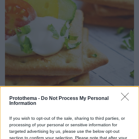
Protothema -
Do Not Process My Personal
Information
14.09.2022, 13:00
If you wish to opt-out of the sale, sharing to third parties, or
Το φρέσκο τυρί κρέμα που αγαπάνε τα παιδιά
processing of your personal or sensitive information for
Είναι τέλειο συνοδευτικό για τα κρακεράκια, υπέροχο
targeted advertising by us, please use the below opt-out
συμπλήρωμα στα σάντουιτς και τις τορτίγιες, για κάθε
section to confirm your selection. Please note that after your