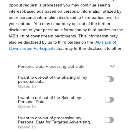
στιγμή της ημέρας και φυσικά, μοναδική βάση για
opt-out request is processed you may continue seeing
υπέροχο τσιζκέικ.
interest-based ads based on personal information utilized by
us or personal information disclosed to third parties prior to
your opt-out. You may separately opt-out of the further
disclosure of your personal information by third parties on the
IAB’s list of downstream participants. This information may
also be disclosed by us to third parties on the
IAB’s List of
Downstream Participants
that may further disclose it to other
third parties.
Please note that this website/app uses one or more Google
Personal Data Processing Opt Outs
services and may gather and store information including but
not limited to your visit or usage behaviour. You may click to
I want to opt-out of the Sharing of my
personal data.
grant or deny consent to Google and its third-party tags to
Opted In
use your data for below specified purposes in below Google
consent section.
I want to opt-out of the Sale of my
Personal Data.
Opted In
I want to opt-out of processing my
Personal Data for Targeted Advertising.
Opted In