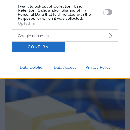
I want to opt-out of Collection, Use,
Retention, Sale, and/or Sharing of my
Personal Data that Is Unrelated with the
Purposes for which it was collected.
Opted In
30.12.2020, 15:00
Σούπα παντζαριού με σταγόνες μπλε τυριού και
καραμελωμένα καρύδια
Google consents
Με εντυπωσιακό χρώμα και ντελικάτες πινελιές, αυτή
CONFIRM
η σούπα είναι ιδανική για να ανοίξει το γιορτινό
τραπέζι. Επιλέξαμε υψηλής ποιότητας προϊόντα Arla
και αγγίξαμε την τελειότητα!
Data Deletion
Data Access
Privacy Policy