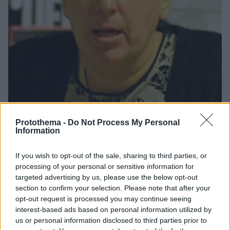
Protothema -
Do Not Process My Personal
10
27.05.2022, 14:21
Information
Συνελήφθη ο οδηγός που κατήγγειλε για ξυλοδαρμό η
Αρετή Γεωργιλή του Free Thinking Zone
If you wish to opt-out of the sale, sharing to third parties, or
Η σύλληψη έγινε στο πλαίσιο του αυτοφώρου – Ο
processing of your personal or sensitive information for
οδηγός κατηγορείται για σωματική βλάβη, εξύβριση
targeted advertising by us, please use the below opt-out
και απειλή – Η Αρετή Γεωργιλή είχε καταγγείλει ότι
section to confirm your selection. Please note that after your
την ξυλοκόπησε γιατί του ζήτησε να μετακινήσει το
opt-out request is processed you may continue seeing
φορτηγό του από το γκαράζ της για να βγει
interest-based ads based on personal information utilized by
us or personal information disclosed to third parties prior to