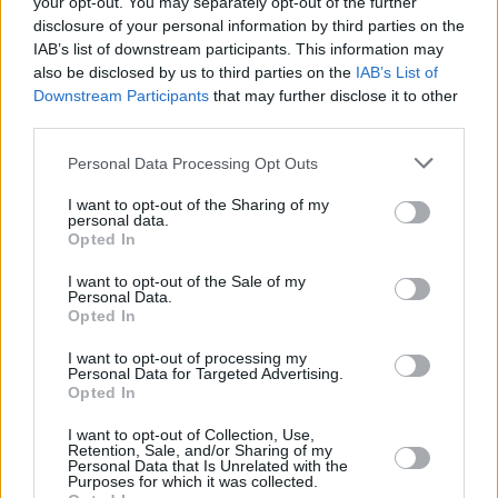
your opt-out. You may separately opt-out of the further
disclosure of your personal information by third parties on the
IAB’s list of downstream participants. This information may
also be disclosed by us to third parties on the
IAB’s List of
Downstream Participants
that may further disclose it to other
third parties.
Please note that this website/app uses one or more Google
Personal Data Processing Opt Outs
services and may gather and store information including but
not limited to your visit or usage behaviour. You may click to
I want to opt-out of the Sharing of my
personal data.
grant or deny consent to Google and its third-party tags to
Opted In
use your data for below specified purposes in below Google
consent section.
I want to opt-out of the Sale of my
Personal Data.
Opted In
I want to opt-out of processing my
Personal Data for Targeted Advertising.
Opted In
I want to opt-out of Collection, Use,
Retention, Sale, and/or Sharing of my
Personal Data that Is Unrelated with the
Purposes for which it was collected.
34
26.05.2022, 17:59