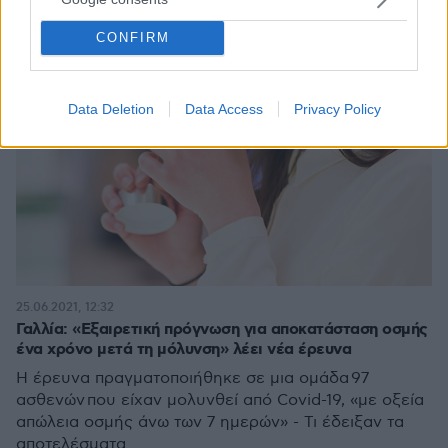
CONFIRM
Data Deletion
Data Access
Privacy Policy
25.06.2021, 12:32
Γαλλία: «Εξαιρετική πρόγνωση για αποκατάσταση οσμής
ένα χρόνο μετά τη μόλυνση» λέει νέα έρευνα
Η έρευνα πραγματοποιήθηκε σε μια ομάδα 97
ασθενών που είχαν μολυνθεί από Covid-19, «με οξεία
απώλεια οσμής άνω των 7 ημερών» - Τι έδειξαν τα
αποτελέσματα