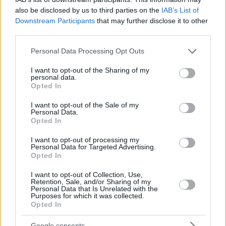
also be disclosed by us to third parties on the
IAB’s List of
Downstream Participants
that may further disclose it to other
third parties.
Please note that this website/app uses one or more Google
Personal Data Processing Opt Outs
24.03.2022, 08:03
services and may gather and store information including but
Όσφρηση: Πόσο την επηρεάζει η Covid – Πόσο γρήγορα
not limited to your visit or usage behaviour. You may click to
I want to opt-out of the Sharing of my
επανέρχεται
personal data.
grant or deny consent to Google and its third-party tags to
Opted In
Τον τρόπο με τον οποίο επηρεάζει η COVID-19 την
use your data for below specified purposes in below Google
όσφρηση εξετάζουν οι ερευνητές. Τελικά πού
consent section.
I want to opt-out of the Sale of my
οφείλεται η ανοσμία και πόσο αισιόδοξοι μπορούν να
Personal Data.
Opted In
είναι οι ασθενείς για την ανάκαμψη της όσφρησής
τους
I want to opt-out of processing my
Personal Data for Targeted Advertising.
Opted In
I want to opt-out of Collection, Use,
Retention, Sale, and/or Sharing of my
Personal Data that Is Unrelated with the
Purposes for which it was collected.
Opted In
Google consents