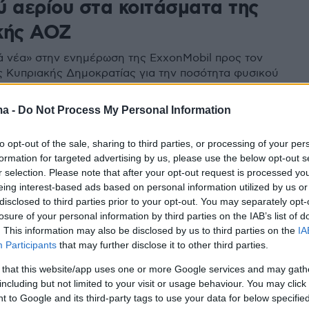
ύ αερίου στα κοιτάσματα της
κής ΑΟΖ
ά νέα» στην ενημέρωση της ExxonMobil προς τον
 Κυπριακής Δημοκρατίας για την ποσότητα φυσικού
κοιτάσματα «Πήγασος» και «Γλαύκος» της κυπριακής
ma -
Do Not Process My Personal Information
to opt-out of the sale, sharing to third parties, or processing of your per
1
formation for targeted advertising by us, please use the below opt-out s
ανακάλυψη φυσικού αερίου στην
r selection. Please note that after your opt-out request is processed y
νισχύει τις προοπτικές
eing interest-based ads based on personal information utilized by us or
disclosed to third parties prior to your opt-out. You may separately opt-
τησης της ΕΕ από τη Ρωσία
losure of your personal information by third parties on the IAB’s list of
. This information may also be disclosed by us to third parties on the
IA
αι για άλλες γεωτρήσεις
Participants
that may further disclose it to other third parties.
 that this website/app uses one or more Google services and may gath
including but not limited to your visit or usage behaviour. You may click 
6
03
 to Google and its third-party tags to use your data for below specifi
λωματική ετοιμότητα η Αθήνα