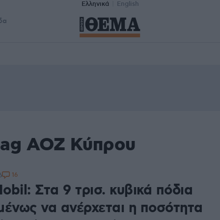
Ελληνικά
English
δα
tag ΑΟΖ Κύπρου
16
6
bil: Στα 9 τρισ. κυβικά πόδια
μένως να ανέρχεται η ποσότητα