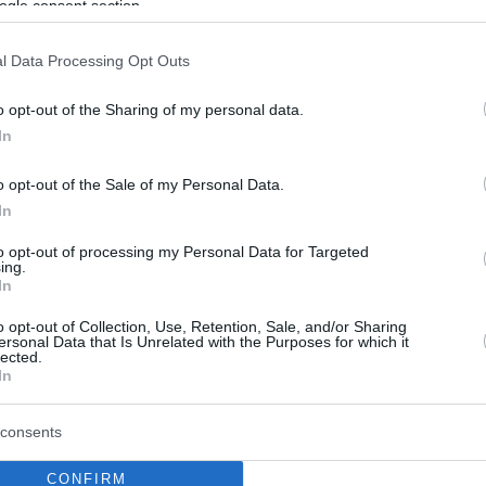
ogle consent section.
ν απόπλου του «Αμπντούλ
l Data Processing Opt Outs
 Χαν»
o opt-out of the Sharing of my personal data.
αμένεται να ανακοινώσει ο Τούρκος πρόεδρος σε ποιο
In
βώς θα «τρυπήσει» το τουρκικό πλωτό γεωτρύπανο
o opt-out of the Sale of my Personal Data.
59
In
 «χαστούκι» από τον Μπάιντεν
to opt-out of processing my Personal Data for Targeted
ing.
ρντογάν στο ραντεβού της
In
o opt-out of Collection, Use, Retention, Sale, and/or Sharing
ersonal Data that Is Unrelated with the Purposes for which it
lected.
νύματα από τον «πλανητάρχη» στον Ταγίπ Ερντογάν -
In
σεβασμού των ανθρωπίνων δικαιωμάτων στην
πανέλαβε την αμερικανική ενόχληση για την αγορά
πό την Άγκυρα - Στο τραπέζι η ανατολική Μεσόγειος,
consents
ίες να θέλουν τον Μπάιντεν να καλεί την Τουρκία να
ί εντάσεις
CONFIRM