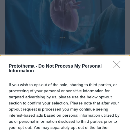
Protothema -
Do Not Process My Personal
04.05.2023, 08:14
Information
Καινοτόμος καρδιολογική επέμβαση: Συνδυάζει
αντικατάσταση αορτικής βαλβίδας και bypass
If you wish to opt-out of the sale, sharing to third parties, or
Μια πρωτοποριακή υβριδική καρδιοχειρουργική
processing of your personal or sensitive information for
τεχνική εφαρμόστηκε στο Metropolitan Hospital και
targeted advertising by us, please use the below opt-out
section to confirm your selection. Please note that after your
στέφθηκε με επιτυχία δίνοντας νέα πνοή στην καρδιά
opt-out request is processed you may continue seeing
μιας 70χρονης γυναίκας με πορσελανοειδή ανιούσα
interest-based ads based on personal information utilized by
αορτή. Το συγκεκριμένο περιστατικό είναι το δεύτερο
us or personal information disclosed to third parties prior to
ανάλογο στην Ελλάδα
your opt-out. You may separately opt-out of the further