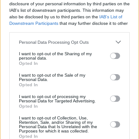
disclosure of your personal information by third parties on the
IAB’s list of downstream participants. This information may
also be disclosed by us to third parties on the
IAB’s List of
Downstream Participants
that may further disclose it to other
third parties.
Please note that this website/app uses one or more Google
Personal Data Processing Opt Outs
services and may gather and store information including but
not limited to your visit or usage behaviour. You may click to
I want to opt-out of the Sharing of my
personal data.
grant or deny consent to Google and its third-party tags to
Opted In
use your data for below specified purposes in below Google
consent section.
I want to opt-out of the Sale of my
Personal Data.
Opted In
I want to opt-out of processing my
Personal Data for Targeted Advertising.
Opted In
I want to opt-out of Collection, Use,
Retention, Sale, and/or Sharing of my
Personal Data that Is Unrelated with the
Purposes for which it was collected.
Opted In
06.11.2020, 10:50