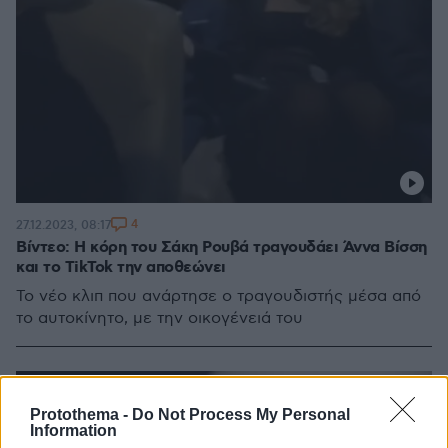
4
27.12.2023, 08:17
Βίντεο: Η κόρη του Σάκη Ρουβά τραγουδάει Άννα Βίσση
και το TikTok την αποθεώνει
Το νέο κλιπ που ανάρτησε ο τραγουδιστής μέσα από
το αυτοκίνητο, με την οικογένειά του
Protothema -
Do Not Process My Personal
Information