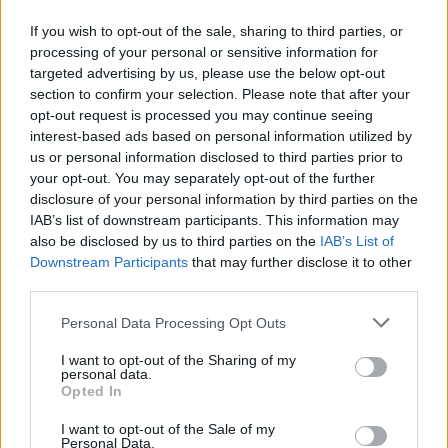
If you wish to opt-out of the sale, sharing to third parties, or
processing of your personal or sensitive information for
targeted advertising by us, please use the below opt-out
section to confirm your selection. Please note that after your
opt-out request is processed you may continue seeing
interest-based ads based on personal information utilized by
us or personal information disclosed to third parties prior to
your opt-out. You may separately opt-out of the further
disclosure of your personal information by third parties on the
IAB’s list of downstream participants. This information may
also be disclosed by us to third parties on the
IAB’s List of
Downstream Participants
that may further disclose it to other
third parties.
Please note that this website/app uses one or more Google
Personal Data Processing Opt Outs
services and may gather and store information including but
not limited to your visit or usage behaviour. You may click to
I want to opt-out of the Sharing of my
2
20.11.2023, 16:37
personal data.
Η κόρη του Σάκη Ρουβά γιόρτασε τα γενέθλιά της στο
grant or deny consent to Google and its third-party tags to
Opted In
μαγαζί που έκανε πρεμιέρα ο πατέρας της
use your data for below specified purposes in below Google
consent section.
I want to opt-out of the Sale of my
Ο τραγουδιστής αφιέρωσε σε εκείνη και τη σύζυγό
Personal Data.