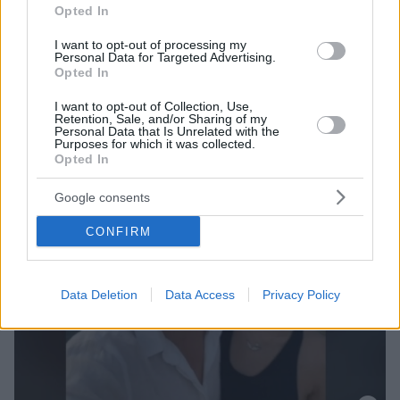
του τραγούδια πάνω από τη σκηνή - Δείτε βίντεο
Opted In
I want to opt-out of processing my
Personal Data for Targeted Advertising.
Opted In
I want to opt-out of Collection, Use,
Retention, Sale, and/or Sharing of my
Personal Data that Is Unrelated with the
Purposes for which it was collected.
Opted In
Google consents
CONFIRM
Data Deletion
Data Access
Privacy Policy