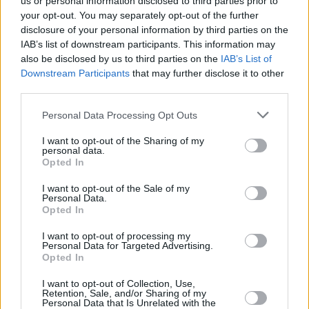
us or personal information disclosed to third parties prior to
your opt-out. You may separately opt-out of the further
disclosure of your personal information by third parties on the
IAB’s list of downstream participants. This information may
also be disclosed by us to third parties on the
IAB’s List of
Downstream Participants
that may further disclose it to other
third parties.
292
22.02.2024, 16:21
Please note that this website/app uses one or more Google
Σκληροί όροι από την Εκκλησία της Κρήτης για όσους
Personal Data Processing Opt Outs
services and may gather and store information including but
θέλουν να γίνουν νονοί - Τι αναφέρει σχετική εγκύκλιος
not limited to your visit or usage behaviour. You may click to
I want to opt-out of the Sharing of my
Υπεύθυνη δήλωση όπου θα δηλώνουν πως είναι
personal data.
grant or deny consent to Google and its third-party tags to
Opted In
Χριστιανοί Ορθόδοξοι και, αν είναι έγγαμοι, έχουν
use your data for below specified purposes in below Google
παντρευτεί με θρησκευτικό γάμο, πρέπει να
consent section.
I want to opt-out of the Sale of my
προσκομίζουν οι ανάδοχοι
Personal Data.
Opted In
I want to opt-out of processing my
Personal Data for Targeted Advertising.
Opted In
I want to opt-out of Collection, Use,
Retention, Sale, and/or Sharing of my
Personal Data that Is Unrelated with the