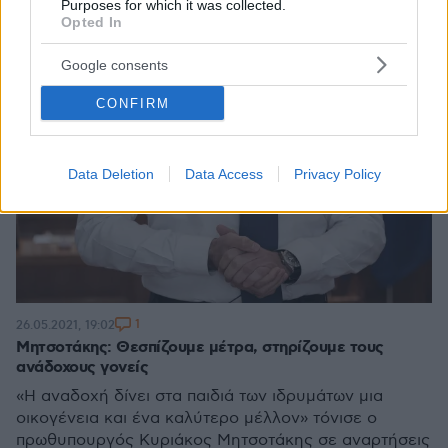
Purposes for which it was collected.
Opted In
Google consents
CONFIRM
Data Deletion
Data Access
Privacy Policy
1
26.05.2021, 19:02
Μητσοτάκης: Θεσπίζουμε μέτρα, στηρίζουμε τους
ανάδοχους γονείς
«Η αναδοχή δίνει στα παιδιά των ιδρυμάτων µια
οικογένεια και ένα καλύτερο μέλλον» τόνισε ο
πρωθυπουργός Κυριάκος Μητσοτάκης σε αναρτήσεις