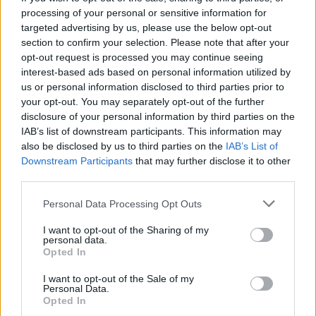
Θα συνεχίσουμε να παρέχουμε αμυντικά όπλα στην
processing of your personal or sensitive information for
Ουκρανία, λέει το Λονδίνο
targeted advertising by us, please use the below opt-out
«Ανησυχητικές» χαρακτήρισε τις ρωσικές πυραυλικές
section to confirm your selection. Please note that after your
επιθέσεις σε ουκρανική βάση ο εκπρόσωπος του
opt-out request is processed you may continue seeing
πρωθυπουργού
interest-based ads based on personal information utilized by
us or personal information disclosed to third parties prior to
your opt-out. You may separately opt-out of the further
disclosure of your personal information by third parties on the
IAB’s list of downstream participants. This information may
also be disclosed by us to third parties on the
IAB’s List of
Downstream Participants
that may further disclose it to other
third parties.
Please note that this website/app uses one or more Google
Personal Data Processing Opt Outs
services and may gather and store information including but
not limited to your visit or usage behaviour. You may click to
I want to opt-out of the Sharing of my
personal data.
grant or deny consent to Google and its third-party tags to
Opted In
use your data for below specified purposes in below Google
consent section.
I want to opt-out of the Sale of my
Personal Data.
Opted In