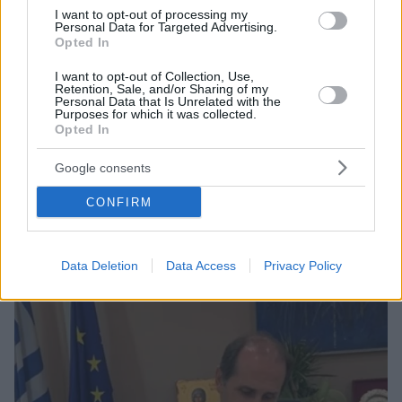
I want to opt-out of processing my
Personal Data for Targeted Advertising.
Opted In
I want to opt-out of Collection, Use,
Retention, Sale, and/or Sharing of my
Personal Data that Is Unrelated with the
Purposes for which it was collected.
Opted In
13
15.10.2021, 22:28
Επίδειξη ισχύος από Ερντογάν - Απειλεί με εισβολή στη
Συρία
Google consents
Η Άγκυρα οξύνει το κλίμα με την Ουάσινγκτον -
CONFIRM
Προκλητικές δηλώσεις μετά την υπογραφή αμυντικής
συμφωνίας Ελλάδας-ΗΠΑ
Data Deletion
Data Access
Privacy Policy