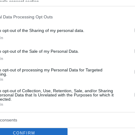
ogle consent section.
ο βίντεο
ημιουργήθηκε το «άβολο» σκηνικό
l Data Processing Opt Outs
o opt-out of the Sharing of my personal data.
In
ράγματα με τα οποία κάθε παιδί
o opt-out of the Sale of my Personal Data.
να μας «τρελάνει»!
In
ς αλλά και οι συμπεριφορές των παιδιών που φέρνουν
to opt-out of processing my Personal Data for Targeted
 συχνά σε δύσκολη θέση και ταυτόχρονα κάνουν τα
ing.
ικά και αξιολάτρευτα - Ποια είναι και πόσα από αυτά
In
το παιδί σας;
o opt-out of Collection, Use, Retention, Sale, and/or Sharing
ersonal Data that Is Unrelated with the Purposes for which it
lected.
In
consents
CONFIRM