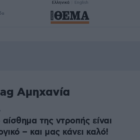
Ελληνικά
English
δα
tag Αμηχανία
9
ο αίσθημα της ντροπής είναι
γικό – και μας κάνει καλό!