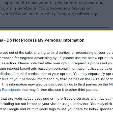
 φορά που θα κοκκινήσετε ή θα χάσετε τα λόγια σας,
ι αυτή η αντίδραση του οργανισμού δείχνει ότι
ια τους άλλους και αποτελεί μέρος της ανθρώπινης
2
ma -
Do Not Process My Personal Information
ανία της Αν Χάθαγουεϊ σε
ευξη με τον Τζίμι Φάλον
to opt-out of the sale, sharing to third parties, or processing of your per
formation for targeted advertising by us, please use the below opt-out s
κοινού που την έκανε να κοκκινίσει και να καλύψει το
r selection. Please note that after your opt-out request is processed y
ς
eing interest-based ads based on personal information utilized by us or
disclosed to third parties prior to your opt-out. You may separately opt-
losure of your personal information by third parties on the IAB’s list of
5
5
. This information may also be disclosed by us to third parties on the
IA
ια Κάρεϊ άφησε τον Στίβι
Participants
that may further disclose it to other third parties.
ρ να την ψάχνει για να της
 that this website/app uses one or more Google services and may gath
including but not limited to your visit or usage behaviour. You may click 
ο μικρόφωνο - Δείτε το...
 to Google and its third-party tags to use your data for below specifi