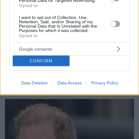
Personal Data for Targeted Advertising.
Opted In
I want to opt-out of Collection, Use,
Retention, Sale, and/or Sharing of my
Personal Data that Is Unrelated with the
Purposes for which it was collected.
Opted In
64
23.05.2025, 15:54
Στην αντεπίθεση το Χάρβαρντ μετά το «μπλόκο» Τραμπ
Google consents
στους ξένους φοιτητές - Έκανε μήνυση στην κυβέρνηση
των ΗΠΑ
CONFIRM
Το πανεπιστήμιο κάνει λόγο για «κατάφωρη
παραβίαση» του αμερικανικού Συντάγματος – Για
«επιπόλαιη αγωγή» μιλά ο Λευκός Οίκος
Data Deletion
Data Access
Privacy Policy