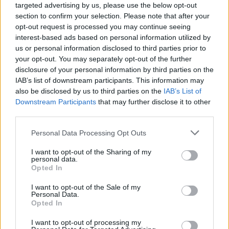
targeted advertising by us, please use the below opt-out
συνελήφθη στις ΗΠΑ λόγω ληγμένης βίζας
section to confirm your selection. Please note that after your
Του επετράπη να αναχωρήσει «οικειοθελώς» στις 6
opt-out request is processed you may continue seeing
Ιουνίου και έκτοτε «έχει εγκαταλείψει τις Ηνωμένες
interest-based ads based on personal information utilized by
Πολιτείες»
us or personal information disclosed to third parties prior to
your opt-out. You may separately opt-out of the further
disclosure of your personal information by third parties on the
IAB’s list of downstream participants. This information may
also be disclosed by us to third parties on the
IAB’s List of
Downstream Participants
that may further disclose it to other
third parties.
Please note that this website/app uses one or more Google
Personal Data Processing Opt Outs
services and may gather and store information including but
not limited to your visit or usage behaviour. You may click to
I want to opt-out of the Sharing of my
personal data.
grant or deny consent to Google and its third-party tags to
Opted In
use your data for below specified purposes in below Google
consent section.
I want to opt-out of the Sale of my
Personal Data.
Opted In
I want to opt-out of processing my