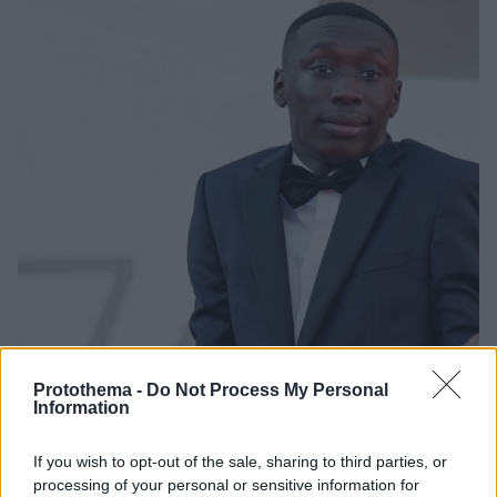
Protothema -
Do Not Process My Personal
Information
If you wish to opt-out of the sale, sharing to third parties, or
50
08.06.2025, 05:06
processing of your personal or sensitive information for
Ο δημοφιλέστερος TikToker στον κόσμο, Κάμπι Λάμε,