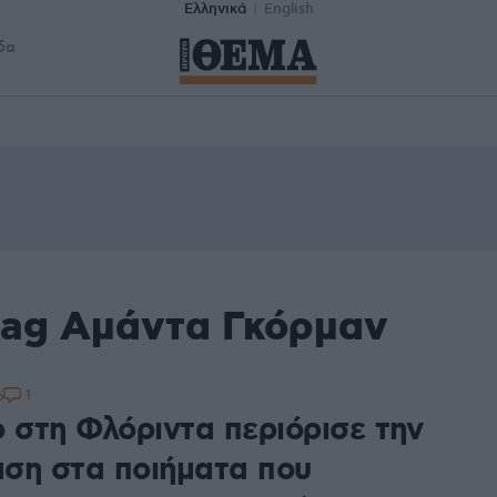
Ελληνικά
English
δα
tag Αμάντα Γκόρμαν
1
6
ο στη Φλόριντα περιόρισε την
ση στα ποιήματα που