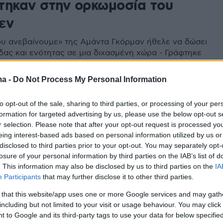
τηκαν στην ορκωμοσία του
εν
υ ανεβαίνουμε» της Αμάντα Γκόρμαν ήθελε να δώσει
δας και ενότητας σε μια διχασμένη χώρα - Γράφτηκε
σβολή στο Καπιτώλιο
ma -
Do Not Process My Personal Information
7
to opt-out of the sale, sharing to third parties, or processing of your per
με τη διπλή μάσκα γίνεται
formation for targeted advertising by us, please use the below opt-out s
 στις ΗΠΑ - Επιστήμονες
r selection. Please note that after your opt-out request is processed y
eing interest-based ads based on personal information utilized by us or
νται την χρήση της
disclosed to third parties prior to your opt-out. You may separately opt-
losure of your personal information by third parties on the IAB’s list of
υποστηρικτών βρίσκονται ο Τζο Μπάιντεν, η Καμάλα
. This information may also be disclosed by us to third parties on the
IA
 Αμάντα Γκόρμαν
Participants
that may further disclose it to other third parties.
 that this website/app uses one or more Google services and may gath
including but not limited to your visit or usage behaviour. You may click 
15
 to Google and its third-party tags to use your data for below specifi
αμερικανή ποιήτρια της