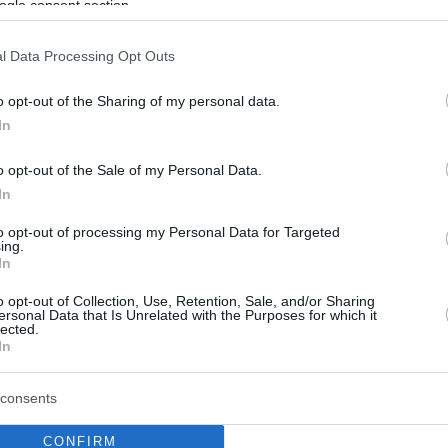
ogle consent section.
ίας Μπάιντεν... ετοιμάζεται να
l Data Processing Opt Outs
πασαρέλα
o opt-out of the Sharing of my personal data.
όρμαν έκλεψε τις εντυπώσεις την 20η Ιανουαρίου με
In
ία του ποιήματός της - Τώρα υπέγραψε συμφωνία το
οντέλων των Ζιζέλ και Κέιτ Μος κι ετοιμάζεται να
o opt-out of the Sale of my Personal Data.
ι στις πασαρέλες
In
to opt-out of processing my Personal Data for Targeted
ing.
In
o opt-out of Collection, Use, Retention, Sale, and/or Sharing
ersonal Data that Is Unrelated with the Purposes for which it
lected.
In
consents
CONFIRM