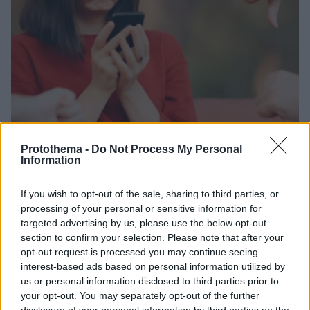
Protothema -
Do Not Process My Personal
Information
03.04.2025, 20:18
Τι είναι ο «κοινωνικός διαβήτης» που αρρωσταίνει την
If you wish to opt-out of the sale, sharing to third parties, or
ψυχή όπως η ζάχαρη το σώμα – Ένας ψυχίατρος εξηγεί
processing of your personal or sensitive information for
Ο «κοινωνικός διαβήτης» έχει ισχυρές επιδράσεις
targeted advertising by us, please use the below opt-out
στην υγεία, παρόμοιες με αυτές που προκαλεί στο
section to confirm your selection. Please note that after your
σώμα η υπερβολική κατανάλωση ζάχαρης - Οι ειδικοί
opt-out request is processed you may continue seeing
εξηγούν
interest-based ads based on personal information utilized by
us or personal information disclosed to third parties prior to
your opt-out. You may separately opt-out of the further