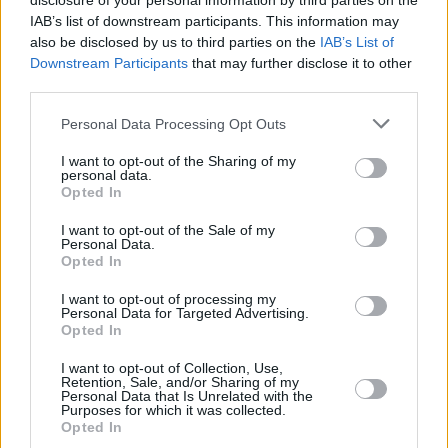
disclosure of your personal information by third parties on the
IAB’s list of downstream participants. This information may
also be disclosed by us to third parties on the
IAB’s List of
Downstream Participants
that may further disclose it to other
third parties.
Please note that this website/app uses one or more Google
Personal Data Processing Opt Outs
services and may gather and store information including but
not limited to your visit or usage behaviour. You may click to
I want to opt-out of the Sharing of my
personal data.
grant or deny consent to Google and its third-party tags to
Opted In
use your data for below specified purposes in below Google
consent section.
I want to opt-out of the Sale of my
Personal Data.
Opted In
I want to opt-out of processing my
Personal Data for Targeted Advertising.
Opted In
I want to opt-out of Collection, Use,
Retention, Sale, and/or Sharing of my
Personal Data that Is Unrelated with the
Purposes for which it was collected.
20.06.2024, 18:15
Opted In
Αναρωτιέστε πώς σας βλέπουν οι άλλοι και αν είστε