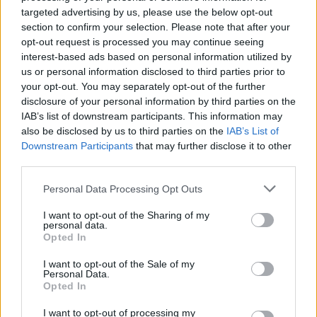
Από τις περιοχές του Πόντου μέχρι την Κρήτη, από το
targeted advertising by us, please use the below opt-out
Ιόνιο μέχρι τα παράλια της Μικράς Ασίας, όπου
section to confirm your selection. Please note that after your
«μυρίζει Ελλάδα», σερβίρονται αντζούγιες, σαρδέλες,
opt-out request is processed you may continue seeing
ρέγκες ...
interest-based ads based on personal information utilized by
us or personal information disclosed to third parties prior to
your opt-out. You may separately opt-out of the further
disclosure of your personal information by third parties on the
IAB’s list of downstream participants. This information may
also be disclosed by us to third parties on the
IAB’s List of
Downstream Participants
that may further disclose it to other
third parties.
Please note that this website/app uses one or more Google
Personal Data Processing Opt Outs
services and may gather and store information including but
not limited to your visit or usage behaviour. You may click to
I want to opt-out of the Sharing of my
personal data.
grant or deny consent to Google and its third-party tags to
Opted In
use your data for below specified purposes in below Google
consent section.
I want to opt-out of the Sale of my
Personal Data.
Opted In
I want to opt-out of processing my