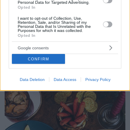
Personal Data for Targeted Advertising.
Opted In
I want to opt-out of Collection, Use,
Retention, Sale, and/or Sharing of my
Personal Data that Is Unrelated with the
Purposes for which it was collected.
10.06.2023, 12:00
Opted In
Πώς τα αλίπαστα γίνονται food trend χάρη στο TikTok
Google consents
Πώς γίνεται τα αλίπαστα να κερδίζουν τώρα τη
δημοφιλία που τους αξίζει, ενώ βρίσκονται στα ράφια
CONFIRM
των σούπερ μάρκετ εδώ και δεκαετίες και απλώς τα
προσπερνάμε;
Data Deletion
Data Access
Privacy Policy