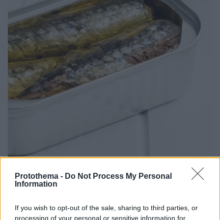
Protothema -
Do Not Process My Personal
05.08.2025, 12:30
Information
10 ελληνικά αλίπαστα και μαρινάτα: μελίπαστες
σαρδέλες, ψαρίσιος παστουρμάς, καπνιστός
If you wish to opt-out of the sale, sharing to third parties, or
οξύρρυγχος, μαρινάτο λαβράκι
processing of your personal or sensitive information for