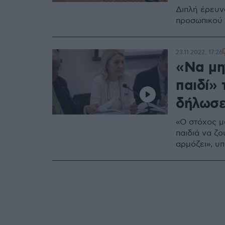
Διπλή έρευν
προσωπικού 
23.11.2022, 17:26
«Να μη
παιδί»
δήλωσε
«Ο στόχος μ
παιδιά να ζ
αρμόζει», υ