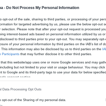
ma -
Do Not Process My Personal Information
τούρος, Τσαλίκογλου, Δραγώνα,
to opt-out of the sale, sharing to third parties, or processing of your per
του στην νέα επιστημονική
formation for targeted advertising by us, please use the below opt-out s
ή για τα παιδιά της Κιβωτού
r selection. Please note that after your opt-out request is processed y
eing interest-based ads based on personal information utilized by us or
ν θα διαχειριστούν το τραύμα που έχουν υποστεί τα
disclosed to third parties prior to your opt-out. You may separately opt-
 το σκάνδαλο με τον πατέρα Αντώνιο
losure of your personal information by third parties on the IAB’s list of
. This information may also be disclosed by us to third parties on the
IA
Participants
that may further disclose it to other third parties.
3
 that this website/app uses one or more Google services and may gath
 έχουν γίνει σε μόλις ένα μήνα
including but not limited to your visit or usage behaviour. You may click 
 to Google and its third-party tags to use your data for below specifi
ιβωτό του Κόσμου -Ο πρώτος
ogle consent section.
ολογισμός
l Data Processing Opt Outs
ειτουργοί στις δομές σε Πειραιά, Χίο και Βόλο – Σε
ξορθολογισμός της διοικητικής δομής του Οργανισμού
o opt-out of the Sharing of my personal data.
ομικός έλεγχος από ορκωτούς λογιστές
In