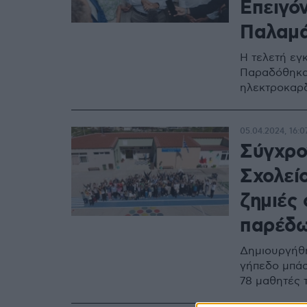
Επειγόν
Παλαμά
Η τελετή εγ
Παραδόθηκαν
ηλεκτροκαρδ
05.04.2024, 16:0
Σύγχρο
Σχολεί
ζημιές
παρέδω
Δημιουργήθη
γήπεδο μπάσ
78 μαθητές 