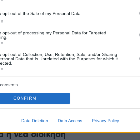
o opt-out of the Sale of my Personal Data.
22
In
ηκαν από την Κιβωτό ο
ς, ο «Πασχάλης» και τρεις
to opt-out of processing my Personal Data for Targeted
ing.
In
στενοί συνεργάτες του πατέρα
o opt-out of Collection, Use, Retention, Sale, and/or Sharing
ου
ersonal Data that Is Unrelated with the Purposes for which it
lected.
In
πό την Αλεξάνδρα Μαρτίνου απομάκρυνε
 πέντε πρόσωπα - Η αξιολόγηση του προσωπικού
consents
CONFIRM
12
ν τις «γκρίζες ζώνες» στα
μικά της «Κιβωτού» - Παρέλαβε
Data Deletion
Data Access
Privacy Policy
α η νέα διοίκηση