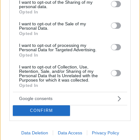
«Ο Ολυμπιακός ήταν και παραμένει η κορυφαία
not limited to your visit or usage behaviour. You may click to
I want to opt-out of the Sharing of my
personal data.
ομάδα στην Ευρώπη» δηλώνει η πρώην
grant or deny consent to Google and its third-party tags to
Opted In
«ερυθρόλευκη» φουνταριστή στο GWomen και
use your data for below specified purposes in below Google
θυμάται τις μαγικές στιγμές από την κατάκτηση της
consent section.
I want to opt-out of the Sale of my
Euro League τον Απρίλιο του 2015 στον Πειραιά.
Personal Data.
Opted In
I want to opt-out of processing my
Personal Data for Targeted Advertising.
Opted In
I want to opt-out of Collection, Use,
Retention, Sale, and/or Sharing of my
Personal Data that Is Unrelated with the
Purposes for which it was collected.
Opted In
Google consents
CONFIRM
Data Deletion
Data Access
Privacy Policy