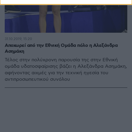
31.10.2019, 15:20
Αποχωρεί από την Εθνική Ομάδα πόλο η Αλεξάνδρα
Ασημάκη
Τέλος στην πολύχρονη παρουσία της στην Εθνική
ομάδα υδατοσφαίρισης βάζει η Αλεξάνδρα Ασημάκη,
αφήνοντας αιχμές για την τεχνική ηγεσία του
αντιπροσωπευτικού συνόλου