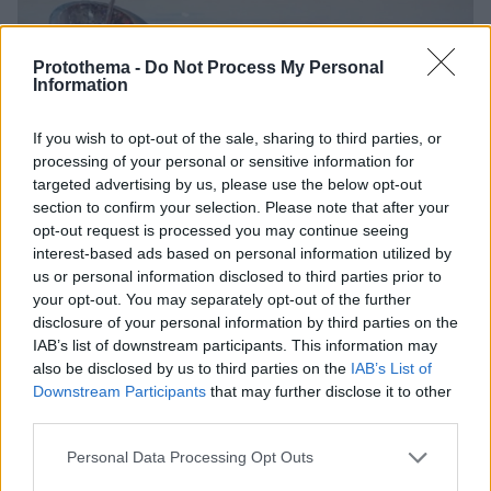
Protothema -
Do Not Process My Personal
Information
If you wish to opt-out of the sale, sharing to third parties, or
processing of your personal or sensitive information for
targeted advertising by us, please use the below opt-out
section to confirm your selection. Please note that after your
opt-out request is processed you may continue seeing
interest-based ads based on personal information utilized by
us or personal information disclosed to third parties prior to
your opt-out. You may separately opt-out of the further
disclosure of your personal information by third parties on the
IAB’s list of downstream participants. This information may
also be disclosed by us to third parties on the
IAB’s List of
Downstream Participants
that may further disclose it to other
third parties.
1
01.04.2022, 09:44
Η Αλεξάνδρα Ασημάκη και η πρώτη ιστορική Euro
Please note that this website/app uses one or more Google
Personal Data Processing Opt Outs
League του Ολυμπιακού στον Πειραιά
services and may gather and store information including but