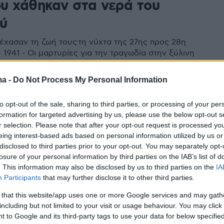
υ χάθηκαν στα νερά του
ύ
 έχασαν τη ζωή τους τη νύχτα της 27ης προς 28η
 1941 - Οι μαρτυρίες για την τραγωδία στην ξύλινη
 γέφυρα
ma -
Do Not Process My Personal Information
27
to opt-out of the sale, sharing to third parties, or processing of your per
εκπλήρωτο εθνικό χρέος: Oι
formation for targeted advertising by us, please use the below opt-out s
 Έλληνες ήρωες του 1940-1941
r selection. Please note that after your opt-out request is processed y
eing interest-based ads based on personal information utilized by us or
λβανία
disclosed to third parties prior to your opt-out. You may separately opt-
losure of your personal information by third parties on the IAB’s list of
00 υπολογίζονται πως είναι οι πεσόντες στη Βόρειο
. This information may also be disclosed by us to third parties on the
IA
Participants
that may further disclose it to other third parties.
 that this website/app uses one or more Google services and may gath
including but not limited to your visit or usage behaviour. You may click 
12
9
 to Google and its third-party tags to use your data for below specifi
ς του Ελύτη από το Αλβανικό