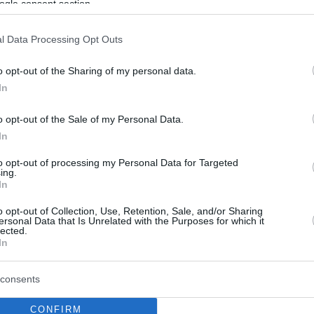
ogle consent section.
 έως το Νόμπελ
l Data Processing Opt Outs
ου εμπνεύστηκε αριστουργήματα όπως το αξεπέραστο
» από το βιωματικό του πέρασμα στην Αλβανία του
o opt-out of the Sharing of my personal data.
ως έφεδρος αξιωματικός βρέθηκε στην πρώτη γραμμή
In
επιστρέφει νοερά στο μουσείο που φέρει το όνομά
ινιάζεται στην καρδιά της Πλάκας
o opt-out of the Sale of my Personal Data.
In
to opt-out of processing my Personal Data for Targeted
ing.
In
o opt-out of Collection, Use, Retention, Sale, and/or Sharing
ersonal Data that Is Unrelated with the Purposes for which it
lected.
In
consents
CONFIRM