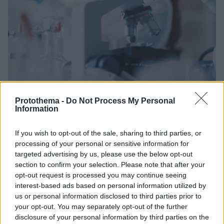
Protothema -
Do Not Process My Personal
10.10.2025, 20:08
Information
Τεχνητή Νοημοσύνη: Πού το «χάνει» ο «έξυπνος»
γιατρός – Τι τρέχει με τις διαγνώσεις;
If you wish to opt-out of the sale, sharing to third parties, or
Οι υψηλές βαθμολογίες των εργαλείων τεχνητής
processing of your personal or sensitive information for
νοημοσύνης δεν ισοδυναμούν με κλινική ετοιμότητα,
targeted advertising by us, please use the below opt-out
τονίζουν οι ερευνητές, επισημαίνοντας ότι είναι ικανά
section to confirm your selection. Please note that after your
να δώσουν τυχαία σωστές απαντήσεις, χωρίς όμως
opt-out request is processed you may continue seeing
να διαθέτουν την απαραίτητη σε βάθος κατανόηση
interest-based ads based on personal information utilized by
που διαθέτει ένας αληθινός γιατρός
us or personal information disclosed to third parties prior to
your opt-out. You may separately opt-out of the further
disclosure of your personal information by third parties on the