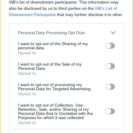
IAB’s list of downstream participants. This information may
also be disclosed by us to third parties on the
IAB’s List of
Downstream Participants
that may further disclose it to other
third parties.
Please note that this website/app uses one or more Google
Personal Data Processing Opt Outs
services and may gather and store information including but
not limited to your visit or usage behaviour. You may click to
I want to opt-out of the Sharing of my
personal data.
grant or deny consent to Google and its third-party tags to
Opted In
use your data for below specified purposes in below Google
consent section.
I want to opt-out of the Sale of my
Personal Data.
Opted In
I want to opt-out of processing my
Personal Data for Targeted Advertising.
Opted In
I want to opt-out of Collection, Use,
Retention, Sale, and/or Sharing of my
Personal Data that Is Unrelated with the
Purposes for which it was collected.
Opted In
22.07.2025, 22:59
Γιατί το αίσθημα της ντροπής είναι φυσιολογικό – και