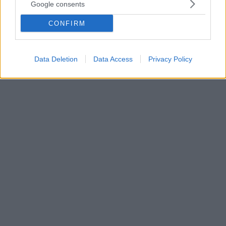
μας κάνει καλό!
Google consents
Την επόμενη φορά που θα κοκκινήσετε ή θα χάσετε
CONFIRM
τα λόγια σας, θυμηθείτε ότι αυτή η αντίδραση του
οργανισμού δείχνει ότι νοιάζεστε για τους άλλους
και αποτελεί μέρος της ανθρώπινης ύπαρξης
Data Deletion
Data Access
Privacy Policy