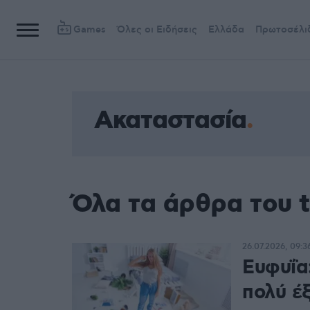
Games
Όλες οι Ειδήσεις
Ελλάδα
Πρωτοσέλι
Ακαταστασία
Όλα τα άρθρα του 
26.07.2026, 09:3
Ευφυΐα
πολύ έ