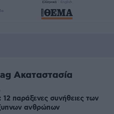
Ελληνικά
English
δα
tag Ακαταστασία
6
: 12 παράξενες συνήθειες των
ξυπνων ανθρώπων