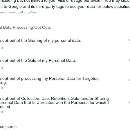
including but not limited to your visit or usage behaviour. You may click 
ς
 to Google and its third-party tags to use your data for below specifi
ogle consent section.
 πολλά νοικοκυριά στην Ευρώπη ασφυκτιούν από την
ου, μια νέα παγκόσμια μελέτη αναδεικνύει τα
l Data Processing Opt Outs
ίτια ως μερικά από τα πιο οργανωμένα παγκοσμίως,
εγαλύτερο διαθέσιμο χώρο και τις πιο ισορροπημένες
o opt-out of the Sharing of my personal data.
ές συνήθειες
In
o opt-out of the Sale of my Personal Data.
ακατάστατοι; Βάλτε τάξη στο
In
ι δείτε διάθεση, μνήμη και ύπνο
to opt-out of processing my Personal Data for Targeted
ing.
τιώνονται
In
o opt-out of Collection, Use, Retention, Sale, and/or Sharing
ία σχετίζεται με προβλήματα μνήμης, κακές
ersonal Data that Is Unrelated with the Purposes for which it
 συνήθειες, αυξημένο άγχος και διαταραχές της
lected.
In
ώ μας κοστίζει χρόνο, ενέργεια και... χρήματα!
consents