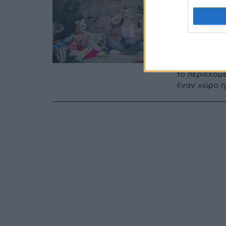
02.01.2024, 19:5
Άγχος: 
ίδιο σα
Μήπως σας στ
ψυχοθεραπευ
το περιεχόμ
έναν χώρο η