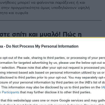
υνήθειες μπορεί να φαίνονται παράξενες ή και
, στην πραγματικότητα όμως υποδηλώνουν υψηλή
τητα και ευφυΐα
τε σπίτι και μυαλό! Πώς η
τασία φέρνει χάος στον
ma -
Do Not Process My Personal Information
λο
to opt-out of the sale, sharing to third parties, or processing of your per
στασία επηρεάζει τη διάθεση, το άγχος και τη
formation for targeted advertising by us, please use the below opt-out s
 και γιατί το ξεκαθάρισμα λειτουργεί σαν…
r selection. Please note that after your opt-out request is processed y
reset
eing interest-based ads based on personal information utilized by us or
disclosed to third parties prior to your opt-out. You may separately opt-
losure of your personal information by third parties on the IAB’s list of
. This information may also be disclosed by us to third parties on the
IA
ία η πιο ακατάσταση χώρα στον
Participants
that may further disclose it to other third parties.
– Θα εκπλαγείτε με τη θέση της
 that this website/app uses one or more Google services and may gath