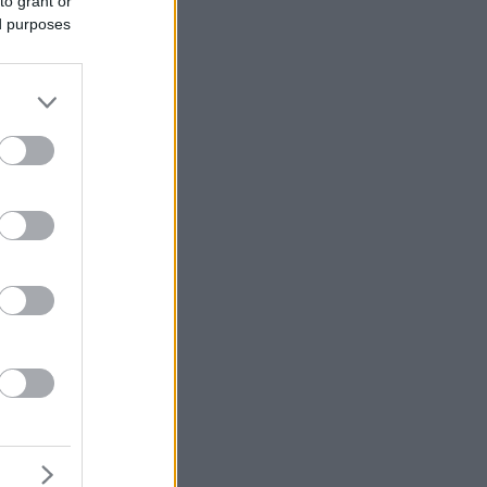
to grant or
ed purposes