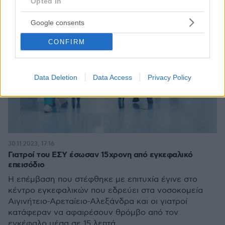
Opted In
Google consents
CONFIRM
Data Deletion
Data Access
Privacy Policy
30.11.2023, 17:16
Γιατροί του ΕΣΥ έσωσαν 15χρονη από εγκεφαλικό
επεισόδιο
Η επέμβαση που στέφθηκε με επιτυχία έγινε στο
κέντρο εγκεφαλικών που εδρεύει στα νοσοκομεία
Αιγινήτειο-Αρεταίειο-Αλεξάνδρα και οι γιατροί
κατάφεραν να αφαιρέσουν θρόμβο από τον
εγκέφαλο μέσα σε 15 λεπτά