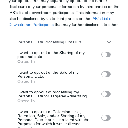
your opt-out. You may separately opt-out of the further
disclosure of your personal information by third parties on the
IAB’s list of downstream participants. This information may
also be disclosed by us to third parties on the
IAB’s List of
Downstream Participants
that may further disclose it to other
third parties.
03.02.2025, 16:25
Please note that this website/app uses one or more Google
Personal Data Processing Opt Outs
Aνορεξία: Ένας χνουδωτός σύμμαχος για την
services and may gather and store information including but
ανακούφιση των ασθενών του Αιγινήτειου Νοσοκομείου
not limited to your visit or usage behaviour. You may click to
I want to opt-out of the Sharing of my
personal data.
Καθοριστική είναι η προσφορά του Βαγγέλη, του
grant or deny consent to Google and its third-party tags to
Opted In
σκύλου θεραπείας, στους ασθενείς με ψυχογενή
use your data for below specified purposes in below Google
ανορεξία του Αιγινητείου Νοσοκομείου
consent section.
I want to opt-out of the Sale of my
Personal Data.
Opted In
I want to opt-out of processing my
Personal Data for Targeted Advertising.
Opted In
I want to opt-out of Collection, Use,
Retention, Sale, and/or Sharing of my
Personal Data that Is Unrelated with the
Purposes for which it was collected.