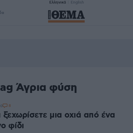
Ελληνικά
English
δα
tag Άγρια φύση
8
00
 ξεχωρίσετε μια οχιά από ένα
ο φίδι