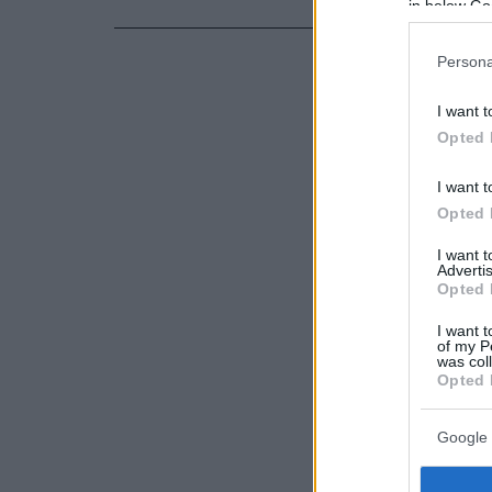
in below Go
Persona
I want t
Opted 
I want t
Opted 
I want 
Advertis
Opted 
I want t
of my P
was col
Opted 
Google 