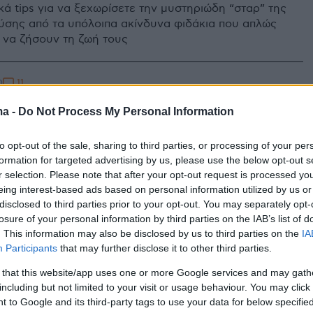
κά tips για να ξεχωρίσετε την μυστηριώδη “σταρ” της
ύσης από τα υπόλοιπα ακίνδυνα φιδάκια που απλώς
να ζήσουν τη ζωή τους
11
0
 Πληρώνουν και σκοτώνουν
ma -
Do Not Process My Personal Information
ζώα για αναψυχή - Βίντεο
to opt-out of the sale, sharing to third parties, or processing of your per
h διαβιούν και κυκλοφορούν δεκάδες είδη πανίδας
formation for targeted advertising by us, please use the below opt-out s
r selection. Please note that after your opt-out request is processed y
eing interest-based ads based on personal information utilized by us or
disclosed to third parties prior to your opt-out. You may separately opt-
1
losure of your personal information by third parties on the IAB’s list of
ευμένη φωτογραφία με το
. This information may also be disclosed by us to third parties on the
IA
ο Arcus που «κόβει την ανάσα»
Participants
that may further disclose it to other third parties.
 that this website/app uses one or more Google services and may gath
 αποτυπώνουν πλήρως το μεγαλείο της φύσης - Δείτε
including but not limited to your visit or usage behaviour. You may click 
φίες που ξεχώρισαν στο διαγωνισμό της Βασιλικής
 to Google and its third-party tags to use your data for below specifi
κής Κοινότητας για το 2020