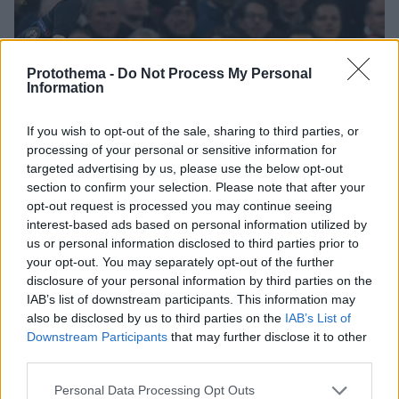
Protothema -
Do Not Process My Personal
Information
If you wish to opt-out of the sale, sharing to third parties, or
processing of your personal or sensitive information for
targeted advertising by us, please use the below opt-out
section to confirm your selection. Please note that after your
opt-out request is processed you may continue seeing
interest-based ads based on personal information utilized by
us or personal information disclosed to third parties prior to
your opt-out. You may separately opt-out of the further
disclosure of your personal information by third parties on the
IAB’s list of downstream participants. This information may
also be disclosed by us to third parties on the
IAB’s List of
Downstream Participants
that may further disclose it to other
third parties.
1
13.02.2019, 23:57
Champions League, Άγιαξ-Ρεάλ Μαδρίτης 1-2: Η
Please note that this website/app uses one or more Google
Personal Data Processing Opt Outs
Βασίλισσα δάμασε τον Αίαντα