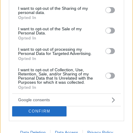
services and may gather and store information including but
Ο Άγιαξ ήταν εξαιρετικός, πίεσε την Ρεάλ, είχε τον
not limited to your visit or usage behaviour. You may click to
I want to opt-out of the Sharing of my
personal data.
έλεγχο του αγώνα, αλλά οι «μερένγκες» είχαν την
grant or deny consent to Google and its third-party tags to
Opted In
εμπειρία και έφυγαν από το Άμστερνταμ με διπλό
use your data for below specified purposes in below Google
πρόκρισης – Στο άλλο ζευγάρι η Ντόρτμουντ ήταν
consent section.
I want to opt-out of the Sale of my
ανώτερη στο πρώτο ημίχρονο, όμως η Τότεναμ ήταν
Personal Data.
Opted In
καταιγιστική στο δεύτερο όπου και διαμόρφωσε το
τελικό 3-0!
I want to opt-out of processing my
Personal Data for Targeted Advertising.
Opted In
I want to opt-out of Collection, Use,
Retention, Sale, and/or Sharing of my
Personal Data that Is Unrelated with the
Purposes for which it was collected.
Opted In
Google consents
CONFIRM
Data Deletion
Data Access
Privacy Policy