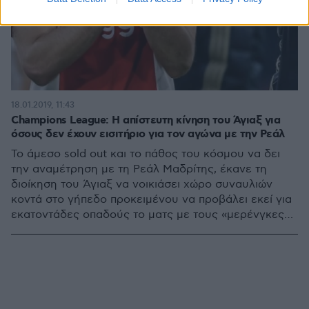
18.01.2019, 11:43
Champions League: Η απίστευτη κίνηση του Άγιαξ για
όσους δεν έχουν εισιτήριο για τον αγώνα με την Ρεάλ
Το άμεσο sold out και το πάθος του κόσμου να δει
την αναμέτρηση με τη Ρεάλ Μαδρίτης, έκανε τη
διοίκηση του Άγιαξ να νοικιάσει χώρο συναυλιών
κοντά στο γήπεδο προκειμένου να προβάλει εκεί για
εκατοντάδες οπαδούς το ματς με τους «μερένγκες»
για το Champions League!