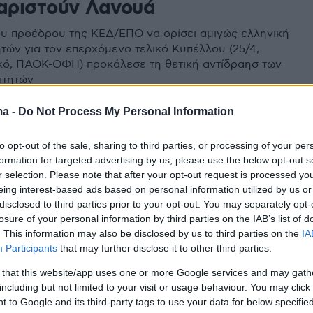
χαριστούν Λανουά
ου προέδρου της ΚΕΔ/ΕΠΟ να ορίσει αμιγώς ελληνική
ητών για τον επερχόμενο τελικό Κυπέλλου (25/4,
ό, ΠΑΟΚ-ΟΦΗ) προκάλεσε τη θετική αντίδραησ των
ιτητών
ma -
Do Not Process My Personal Information
1
 στον διαιτητή VAR του
to opt-out of the sale, sharing to third parties, or processing of your per
formation for targeted advertising by us, please use the below opt-out s
: Στη θέση του Εστέβες ο
r selection. Please note that after your opt-out request is processed y
λου
eing interest-based ads based on personal information utilized by us or
disclosed to third parties prior to your opt-out. You may separately opt-
losure of your personal information by third parties on the IAB’s list of
υαγγέλου θα είναι τελικά ο διαιτητής στο VAR,
. This information may also be disclosed by us to third parties on the
IA
τη θέση του Μπρούνο Εστέβες, όπως γνωστοποίησε
Participants
that may further disclose it to other third parties.
ωση που εξέδωσε η ΚΕΔ
 that this website/app uses one or more Google services and may gath
including but not limited to your visit or usage behaviour. You may click 
 to Google and its third-party tags to use your data for below specifi