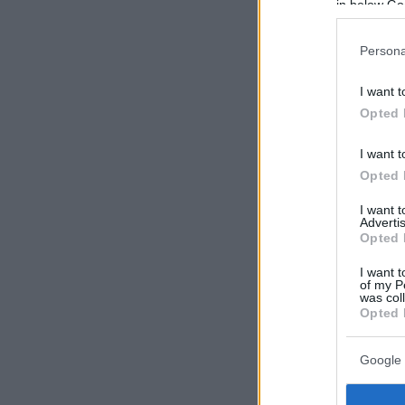
in below Go
Persona
I want t
Opted 
I want t
Opted 
I want 
Advertis
Opted 
I want t
of my P
was col
Opted 
Google 