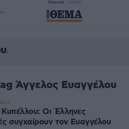
Ελληνικά
English
δα
ου
tag Άγγελος Ευαγγέλου
4
4
ς Κυπέλλου: Οι Έλληνες
τές συγχαίρουν τον Ευαγγέλου