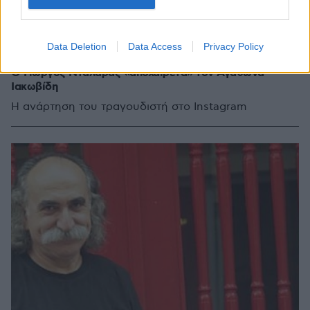
Data Deletion
Data Access
Privacy Policy
06.08.2020, 09:08
Ο Γιώργος Νταλάρας «αποχαιρετά» τον Αγάθωνα
Ιακωβίδη
Η ανάρτηση του τραγουδιστή στο Instagram