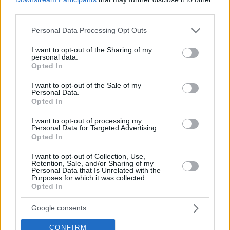
Οι δυο τους είχαν συνεργαστεί στη Eurovision το
third parties.
2013
Please note that this website/app uses one or more Google
Personal Data Processing Opt Outs
services and may gather and store information including but
not limited to your visit or usage behaviour. You may click to
I want to opt-out of the Sharing of my
personal data.
grant or deny consent to Google and its third-party tags to
Opted In
use your data for below specified purposes in below Google
consent section.
I want to opt-out of the Sale of my
Personal Data.
Opted In
I want to opt-out of processing my
Personal Data for Targeted Advertising.
Opted In
I want to opt-out of Collection, Use,
Retention, Sale, and/or Sharing of my
Personal Data that Is Unrelated with the
Purposes for which it was collected.
Opted In
Google consents
CONFIRM