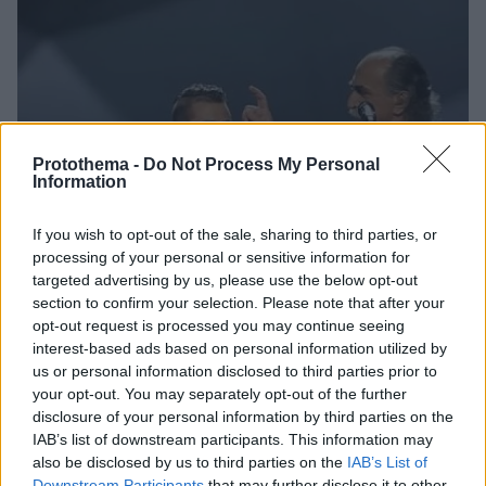
Protothema -
Do Not Process My Personal
Information
If you wish to opt-out of the sale, sharing to third parties, or
processing of your personal or sensitive information for
targeted advertising by us, please use the below opt-out
section to confirm your selection. Please note that after your
opt-out request is processed you may continue seeing
interest-based ads based on personal information utilized by
us or personal information disclosed to third parties prior to
your opt-out. You may separately opt-out of the further
disclosure of your personal information by third parties on the
IAB’s list of downstream participants. This information may
06.08.2020, 13:28
also be disclosed by us to third parties on the
IAB’s List of
Το «αντίο» των Κόζα Μόστρα στον Αγάθωνα
Downstream Participants
that may further disclose it to other