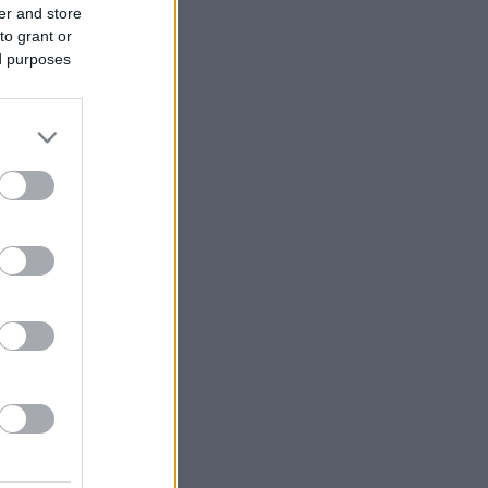
er and store
to grant or
ed purposes