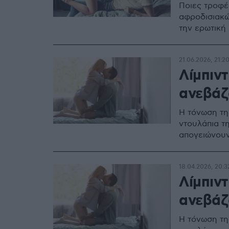
Ποιες τροφέ
αφροδισιακώ
την ερωτική
21.06.2026, 21:2
Λίμπιν
ανεβάζ
Η τόνωση τη
ντουλάπια τ
απογειώνουν
18.04.2026, 20:3
Λίμπιν
ανεβάζ
Η τόνωση τη