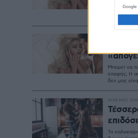
Μπορεί να τ
Google 
επαφής; Η απ
δεν μας είν
12.11.2023, 21:05
Δυο κο
«απογε
Μπορεί να τ
επαφής; Η απ
δεν μας είν
07.08.2022, 21:0
Τέσσερ
επιδόσ
Το καλοκαίρ