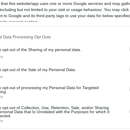
 αιθέρια έλαια επενεργεί τονωτικά στην ερωτική
 that this website/app uses one or more Google services and may gath
ια αρώματα είναι οι καλύτερες επιλογές;
including but not limited to your visit or usage behaviour. You may click 
 to Google and its third-party tags to use your data for below specifi
ogle consent section.
2
ς περιστατικά δηλητηριάσεων
l Data Processing Opt Outs
λλία από «αφροδισιακό μέλι» -
o opt-out of the Sharing of my personal data.
ται παράνομα και από την
In
α
o opt-out of the Sale of my Personal Data.
In
άνουν είναι να σαν παίρνουν μαζί πολλά χάπια για
ειτουργία, προειδοποιούν οι ειδικοί
to opt-out of processing my Personal Data for Targeted
ing.
In
o opt-out of Collection, Use, Retention, Sale, and/or Sharing
ρυφαία αφροδισιακά που
ersonal Data that Is Unrelated with the Purposes for which it
lected.
ιώνουν» τις επιδόσεις
In