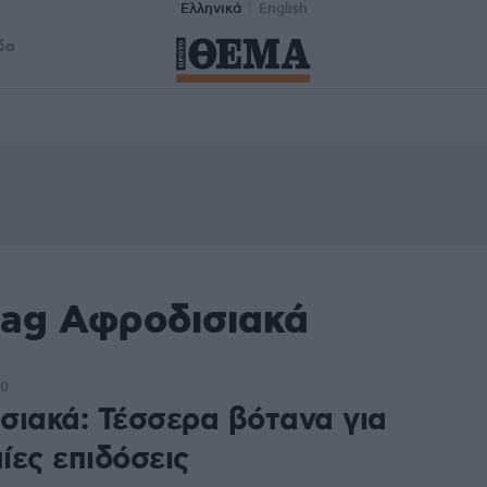
Ελληνικά
English
δα
tag Αφροδισιακά
50
σιακά: Τέσσερα βότανα για
ίες επιδόσεις