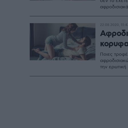
δεν το έχετ
αφροδισιακά
22.08.2020, 15:4
Αφροδι
κορυφα
Ποιες τροφέ
αφροδισιακώ
την ερωτική