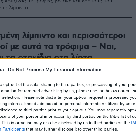
ης κουζίνας με τροφές, βότανα και καρπούς που
 τη λίμπιντο
μένη λίμπιντο και περισσότεροι
οί με αυτά τα τρόφιμα – Ναι,
αι τα στρείδια στη λίστα
αποκαλύπτει τι να βάλετε στο πιάτο σας για να
ma -
Do Not Process My Personal Information
ην ενέργεια, την κυκλοφορία του αίματος και τις
ξάνοντας την ερωτική επιθυμία και τη σεξουαλική σας
to opt-out of the sale, sharing to third parties, or processing of your per
formation for targeted advertising by us, please use the below opt-out s
r selection. Please note that after your opt-out request is processed y
eing interest-based ads based on personal information utilized by us or
disclosed to third parties prior to your opt-out. You may separately opt-
φροδισιακά αρώματα που
losure of your personal information by third parties on the IAB’s list of
. This information may also be disclosed by us to third parties on the
IA
 τις αισθήσεις
Participants
that may further disclose it to other third parties.