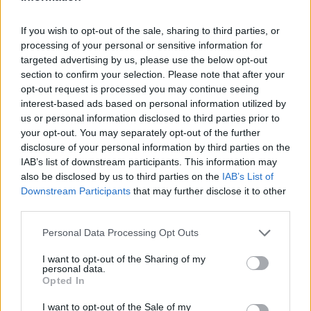
Μιάμιση ώρα βρισκόταν στην ανοιχτή θάλασσα ο
πιλότος του F-16 μετά την πτώση
If you wish to opt-out of the sale, sharing to third parties, or
«Ο γιος μου είναι καλά, κατάφερα να μιλήσω μαζί
processing of your personal or sensitive information for
του» είπε στο protothema.gr ο πατέρας του πιλότου
targeted advertising by us, please use the below opt-out
του μαχητικού - Ο αεροπόρος βρισκόταν στη
section to confirm your selection. Please note that after your
θάλασσα πάνω στη σωσίβια λέμβο που
opt-out request is processed you may continue seeing
περιλαμβάνεται στο κιτ επιβίωσης - Νοσηλεύεται στο
interest-based ads based on personal information utilized by
251 ΓΝΑ
us or personal information disclosed to third parties prior to
your opt-out. You may separately opt-out of the further
disclosure of your personal information by third parties on the
IAB’s list of downstream participants. This information may
also be disclosed by us to third parties on the
IAB’s List of
Downstream Participants
that may further disclose it to other
third parties.
Please note that this website/app uses one or more Google
Personal Data Processing Opt Outs
services and may gather and store information including but
not limited to your visit or usage behaviour. You may click to
I want to opt-out of the Sharing of my
personal data.
grant or deny consent to Google and its third-party tags to
Opted In
use your data for below specified purposes in below Google
consent section.
I want to opt-out of the Sale of my