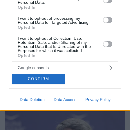
Personal Data.
Opted In
I want to opt-out of processing my
Personal Data for Targeted Advertising.
Opted In
I want to opt-out of Collection, Use,
Retention, Sale, and/or Sharing of my
Personal Data that Is Unrelated with the
Purposes for which it was collected.
16
20.03.2024, 14:03
Opted In
Στο 251 Γενικό Νοσοκομείο Αεροπορίας θα μεταφερθεί
ο πιλότος του F-16
Google consents
Σύμφωνα με τις έως τώρα πληροφορίες έχει
CONFIRM
περισυλεγεί και αναμένεται η μεταφορά του στο
Γενικό Νοσοκομείο Αεροπορίας
Data Deletion
Data Access
Privacy Policy