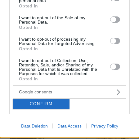
personal data.
grant or deny consent to Google and its third-party tags to
Opted In
use your data for below specified purposes in below Google
consent section.
I want to opt-out of the Sale of my
Personal Data.
Ηταν μάλιστα μία από τις πρώτες
Opted In
εφαρμογές της σε μνημείο τέτοιας
I want to opt-out of processing my
ιστορικής σημασίας. «Δημιουργήσαμε 35
Personal Data for Targeted Advertising.
ψηφιακά μοντέλα, με 15 GB δεδομένων,
Opted In
πάνω από 150.000 αντικείμενα,
I want to opt-out of Collection, Use,
σκαναρίσματα λέιζερ, αρχειακά σχέδια,
Retention, Sale, and/or Sharing of my
Personal Data that Is Unrelated with the
τρισδιάστατα μοντέλα», αναφέρει ο
Purposes for which it was collected.
Opted In
Φρανσουά. «Ηταν σαν να φτιάχναμε ένα
ψηφιακό δίδυμο του “Grand Palais” που μας
Google consents
βοήθησε να κατανοήσουμε πού πρέπει να
CONFIRM
παρέμβουμε και πού όχι».
Data Deletion
Data Access
Privacy Policy