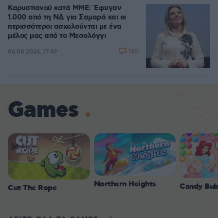
Καρυστιανού κατά ΜΜΕ: Έφυγαν
1.000 από τη ΝΔ για Σαμαρά και οι
περισσότεροι ασχολούνται με ένα
μέλος μας από το Μεσολόγγι
160
06.08.2026, 17:49
Games
Northern Heights
Candy Bub
Cut The Rope