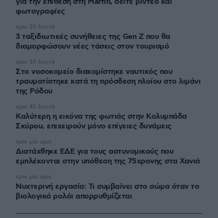
για την επίθεση στη Marfin, δείτε βίντεο και
φωτογραφίες
πριν 39 λεπτά
3 ταξιδιωτικές συνήθειες της Gen Z που θα
διαμορφώσουν νέες τάσεις στον τουρισμό
πριν 39 λεπτά
Στο νοσοκομείο διακομίστηκε ναυτικός που
τραυματίστηκε κατά τη πρόσδεση πλοίου στο λιμάνι
της Ρόδου
πριν 45 λεπτά
Καλύτερη η εικόνα της φωτιάς στην Κολυμπάδα
Σκύρου, επιχειρούν μόνο επίγειες δυνάμεις
πριν μία ώρα
Διατάχθηκε ΕΔΕ για τους αστυνομικούς που
εμπλέκονται στην υπόθεση της 75χρονης στα Χανιά
πριν μία ώρα
Νυχτερινή εργασία: Τι συμβαίνει στο σώμα όταν το
βιολογικό ρολόι απορρυθμίζεται