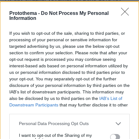
αναλαμβάνει άνδρας που αλλοιώνει τη φωνή
Protothema -
Do Not Process My Personal
του όπως κάνουν οι Τιρολέζοι. Στα Βυζαντινά
Information
χρόνια τον ρόλο αυτό τον έπαιζαν οι ευνούχοι
που έψαλλαν μία οκτάβα πάνω από τους
If you wish to opt-out of the sale, sharing to third parties, or
πρωτοψάλτες.
processing of your personal or sensitive information for
targeted advertising by us, please use the below opt-out
section to confirm your selection. Please note that after your
Τα μοιρολόγια
opt-out request is processed you may continue seeing
interest-based ads based on personal information utilized by
Το μοιρολό(γ)ι ή «μοιργιολόι» κατά την
us or personal information disclosed to third parties prior to
your opt-out. You may separately opt-out of the further
ηπειρωτική διάλεκτο, είναι μουσικό μοτίβο που
disclosure of your personal information by third parties on the
μιμείται με μελωδικότητα το θρηνητικό κλάμα,
IAB’s list of downstream participants. This information may
όταν εξωτερικεύει τον εσωτερικό ψυχικό πόνο,
also be disclosed by us to third parties on the
IAB’s List of
αλλά δεν έχει σχέση με τον θρήνο για τον
Downstream Participants
that may further disclose it to other
θάνατο ενός προσώπου. Αρχικά τα μοιρολόγια
third parties.
ήταν μόνο οργανικά, χωρίς τραγούδι με
Please note that this website/app uses one or more Google
Personal Data Processing Opt Outs
στίχους. Αργότερα τονίστηκαν στο ίδιο μοτίβο
services and may gather and store information including but
not limited to your visit or usage behaviour. You may click to
I want to opt-out of the Sharing of my
και θλιβερά τραγούδια σχετικά με τον θάνατο.