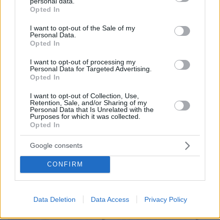
personal data.
grant or deny consent to Google and its third-party tags to
Αυτά όμως έχουν σταθερή μουσική εκτέλεση
Opted In
use your data for below specified purposes in below Google
όπως και τα άλλα δημοτικά τραγούδια ενώ τα
consent section.
I want to opt-out of the Sale of my
οργανικά μοιρολόγια ακολουθούν ένα βασικό
Personal Data.
Opted In
μοτίβο σε μία μουσική πεντατονική κλίμακα
αλλά οι νότες του αυτοσχεδιάζονται από τον
I want to opt-out of processing my
Personal Data for Targeted Advertising.
οργανοπαίκτη ανάλογα με το μουσικό του
Opted In
ταλέντο. Τα οργανικά μοιρολόγια ξεκινούν τη
I want to opt-out of Collection, Use,
διασκέδαση σε πανηγύρια, γάμους και γιορτές.
Retention, Sale, and/or Sharing of my
Στο τέλος του και το μοιρολόι καταλήγει στο
Personal Data that Is Unrelated with the
Purposes for which it was collected.
συρτό πωγωνήσιο που δίνει το έναυσμα της
Opted In
ψυχικής ευφορίας.
Google consents
Υπάρχουν βέβαια και τα χορευτικά τραγούδια,
CONFIRM
ο ρυθμός των οποίων είναι προσαρμοσμένος
στα χορευτικά βήματα του συρτού πωγωνήσιου
χορού.
Data Deletion
Data Access
Privacy Policy