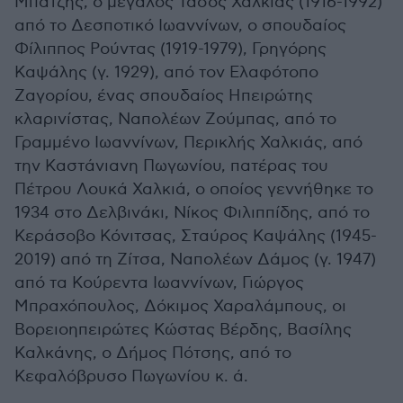
Μπατζής, ο μεγάλος Τάσος Χαλκιάς (1916-1992)
από το Δεσποτικό Ιωαννίνων, ο σπουδαίος
Φίλιππος Ρούντας (1919-1979), Γρηγόρης
Καψάλης (γ. 1929), από τον Ελαφότοπο
Ζαγορίου, ένας σπουδαίος Ηπειρώτης
κλαρινίστας, Ναπολέων Ζούμπας, από το
Γραμμένο Ιωαννίνων, Περικλής Χαλκιάς, από
την Καστάνιανη Πωγωνίου, πατέρας του
Πέτρου Λουκά Χαλκιά, ο οποίος γεννήθηκε το
1934 στο Δελβινάκι, Νίκος Φιλιππίδης, από το
Κεράσοβο Κόνιτσας, Σταύρος Καψάλης (1945-
2019) από τη Ζίτσα, Ναπολέων Δάμος (γ. 1947)
από τα Κούρεντα Ιωαννίνων, Γιώργος
Μπραχόπουλος, Δόκιμος Χαραλάμπους, οι
Βορειοηπειρώτες Κώστας Βέρδης, Βασίλης
Καλκάνης, ο Δήμος Πότσης, από το
Κεφαλόβρυσο Πωγωνίου κ. ά.