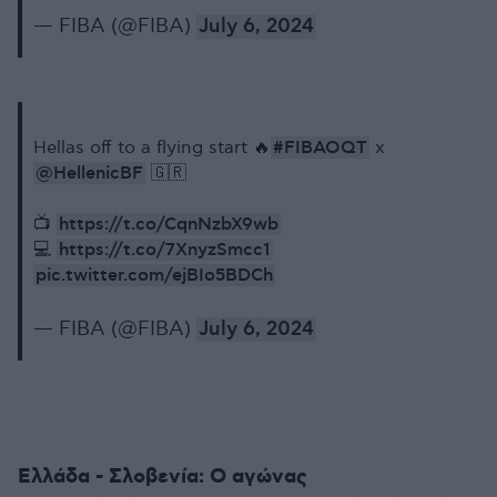
— FIBA (@FIBA)
July 6, 2024
#FIBAOQT
Hellas off to a flying start 🔥
x
@HellenicBF
🇬🇷
https://t.co/CqnNzbX9wb
📺
https://t.co/7XnyzSmcc1
💻
pic.twitter.com/ejBIo5BDCh
— FIBA (@FIBA)
July 6, 2024
Ελλάδα - Σλοβενία: Ο αγώνας