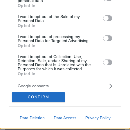
personal data.
grant or deny consent to Google and its third-party tags to
Opted In
use your data for below specified purposes in below Google
consent section.
I want to opt-out of the Sale of my
Personal Data.
Opted In
I want to opt-out of processing my
Personal Data for Targeted Advertising.
Opted In
I want to opt-out of Collection, Use,
Retention, Sale, and/or Sharing of my
Personal Data that Is Unrelated with the
Purposes for which it was collected.
Opted In
Google consents
CONFIRM
Data Deletion
Data Access
Privacy Policy