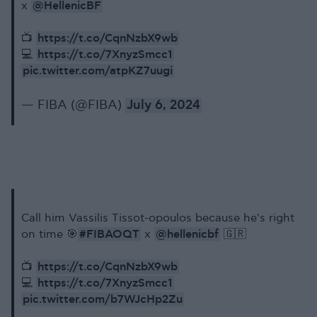
@HellenicBF
x
https://t.co/CqnNzbX9wb
📺
https://t.co/7XnyzSmcc1
💻
pic.twitter.com/atpKZ7uugi
— FIBA (@FIBA)
July 6, 2024
Call him Vassilis Tissot-opoulos because he's right
#FIBAOQT
@hellenicbf
on time 🎯
x
🇬🇷
https://t.co/CqnNzbX9wb
📺
https://t.co/7XnyzSmcc1
💻
pic.twitter.com/b7WJcHp2Zu