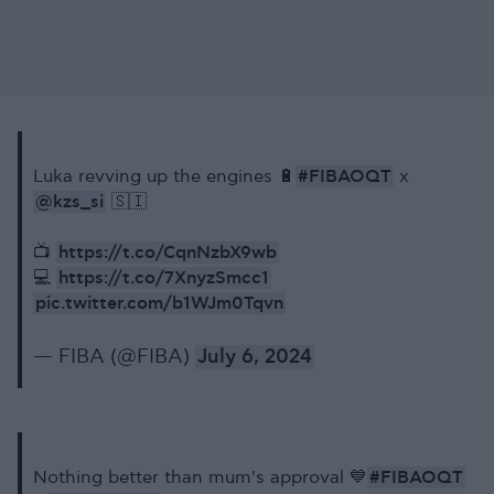
#FIBAOQT
Luka revving up the engines 🔋
x
@kzs_si
🇸🇮
https://t.co/CqnNzbX9wb
📺
https://t.co/7XnyzSmcc1
💻
pic.twitter.com/b1WJm0Tqvn
— FIBA (@FIBA)
July 6, 2024
#FIBAOQT
Nothing better than mum's approval 💙