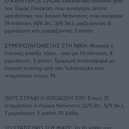
Ο ΚΑΛΥΤΕΡΟΣ ΟΛΩΝ: Εκπληκτικό παιχνίδι από
τον Τόμας Γουόκαπ, που κυνήγησε όποτε
χρειάστηκε τον Λούκα Ντόντσιτς, ενώ σκόραρε
19 πόντους (4/6 2π., 3/8 3π.), μαζεύοντας 6
ριμπάουντ και μοιράζοντας 2 ασίστ.
ΣΥΜΠΡΩΤΑΓΩΝΙΣΤΗΣ ΣΤΗ ΝΙΚΗ: Φυσικά ο
Γιάννης έπαιξε τόσο... όσο με 13 πόντους, 4
ριμπάουντ, 2 ασίστ. Τρομερή συνεισφορά με
instant scoring από τον Τολιόπουλο που
σταμάτησε στους 14.
ΠΗΓΕ ΣΤΡΑΦΙ Η ΑΠΟΔΟΣΗ ΤΟΥ: Στους 21
σταμάτησε ο Λούκα Ντόντσιτς (2/5 2π., 5/9 3π.),
7 ριμπάουντ, 5 ασίστ, 10 λάθη.
ΤΟ ΣΤΑΤΙΣΤΙΚΟ ΤΟΥ ΜΑΤΣ: Τα 10 λάθη του