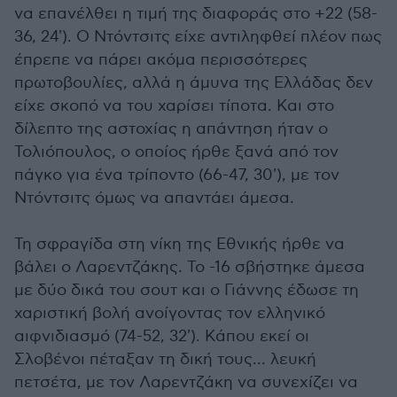
να επανέλθει η τιμή της διαφοράς στο +22 (58-
36, 24'). Ο Ντόντσιτς είχε αντιληφθεί πλέον πως
έπρεπε να πάρει ακόμα περισσότερες
πρωτοβουλίες, αλλά η άμυνα της Ελλάδας δεν
είχε σκοπό να του χαρίσει τίποτα. Και στο
δίλεπτο της αστοχίας η απάντηση ήταν ο
Τολιόπουλος, ο οποίος ήρθε ξανά από τον
πάγκο για ένα τρίποντο (66-47, 30'), με τον
Ντόντσιτς όμως να απαντάει άμεσα.
Τη σφραγίδα στη νίκη της Εθνικής ήρθε να
βάλει ο Λαρεντζάκης. Το -16 σβήστηκε άμεσα
με δύο δικά του σουτ και ο Γιάννης έδωσε τη
χαριστική βολή ανοίγοντας τον ελληνικό
αιφνιδιασμό (74-52, 32'). Κάπου εκεί οι
Σλοβένοι πέταξαν τη δική τους... λευκή
πετσέτα, με τον Λαρεντζάκη να συνεχίζει να