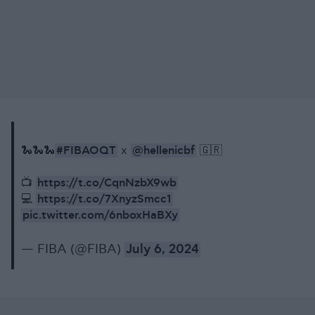
#FIBAOQT
@hellenicbf
🐍🐍🐍
x
🇬🇷
https://t.co/CqnNzbX9wb
📺
https://t.co/7XnyzSmcc1
💻
pic.twitter.com/6nboxHaBXy
— FIBA (@FIBA)
July 6, 2024