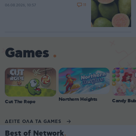
11
06.08.2026, 10:57
Games
Northern Heights
Candy Bub
Cut The Rope
ΔΕΙΤΕ ΟΛΑ ΤΑ GAMES
Best of Network