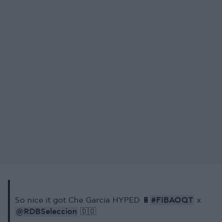
#FIBAOQT
So nice it got Che Garcia HYPED 🔋
x
@RDBSeleccion
🇩🇴