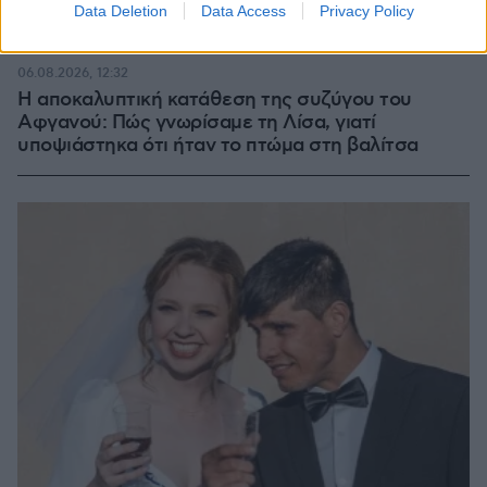
Data Deletion
Data Access
Privacy Policy
06.08.2026, 12:32
Η αποκαλυπτική κατάθεση της συζύγου του
Αφγανού: Πώς γνωρίσαμε τη Λίσα, γιατί
υποψιάστηκα ότι ήταν το πτώμα στη βαλίτσα