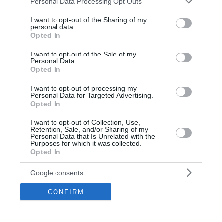
Personal Data Processing Opt Outs
services and may gather and store information including but
not limited to your visit or usage behaviour. You may click to
I want to opt-out of the Sharing of my
ΤΑ ΠΙΟ ΔΗΜΟΦΙΛΗ
personal data.
grant or deny consent to Google and its third-party tags to
Opted In
use your data for below specified purposes in below Google
consent section.
I want to opt-out of the Sale of my
Personal Data.
Opted In
I want to opt-out of processing my
Personal Data for Targeted Advertising.
Opted In
I want to opt-out of Collection, Use,
Retention, Sale, and/or Sharing of my
Personal Data that Is Unrelated with the
Purposes for which it was collected.
Opted In
Google consents
CONFIRM