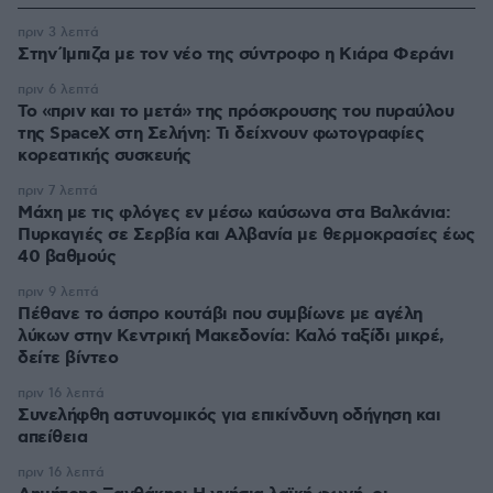
πριν 3 λεπτά
Στην Ίμπιζα με τον νέο της σύντροφο η Κιάρα Φεράνι
πριν 6 λεπτά
Το «πριν και το μετά» της πρόσκρουσης του πυραύλου
της SpaceX στη Σελήνη: Τι δείχνουν φωτογραφίες
κορεατικής συσκευής
πριν 7 λεπτά
Μάχη με τις φλόγες εν μέσω καύσωνα στα Βαλκάνια:
Πυρκαγιές σε Σερβία και Αλβανία με θερμοκρασίες έως
40 βαθμούς
πριν 9 λεπτά
Πέθανε το άσπρο κουτάβι που συμβίωνε με αγέλη
λύκων στην Κεντρική Μακεδονία: Καλό ταξίδι μικρέ,
δείτε βίντεο
πριν 16 λεπτά
Συνελήφθη αστυνομικός για επικίνδυνη οδήγηση και
απείθεια
πριν 16 λεπτά