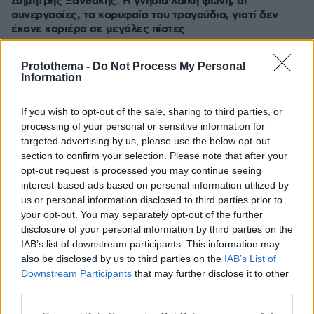
Δημήτρης Ξανθάκης: Η γνήσια λαϊκή φωνή, οι
συνεργασίες, τα κορυφαία του τραγούδια, γιατί δεν
έκανε καριέρα σε μεγάλες πίστες
πριν 17 λεπτά
Οι πρώτες δηλώσεις του Λιβάι Γκαρσία: «Με έπεισαν ο
Protothema -
Do Not Process My Personal
Information
προπονητής και ο τεχνικός διευθυντής του
Παναθηναϊκού», βίντεο
If you wish to opt-out of the sale, sharing to third parties, or
πριν 18 λεπτά
processing of your personal or sensitive information for
Αυτά είναι τα σημάδια που δείχνουν ότι ο σκύλος σας
targeted advertising by us, please use the below opt-out
είναι παραμελημένος
section to confirm your selection. Please note that after your
πριν 18 λεπτά
opt-out request is processed you may continue seeing
Rihanna: Χορεύει αισθησιακά στον A$AP Rocky κατά τη
interest-based ads based on personal information utilized by
διάρκεια κρουαζιέρας στα Μπαρμπέιντος
us or personal information disclosed to third parties prior to
your opt-out. You may separately opt-out of the further
πριν 18 λεπτά
Βάζουμε το ψωμί του τοστ στο ψυγείο; Τι ισχύει
disclosure of your personal information by third parties on the
πραγματικά
IAB’s list of downstream participants. This information may
also be disclosed by us to third parties on the
IAB’s List of
Downstream Participants
that may further disclose it to other
ΔΕΙΤΕ ΟΛΕΣ ΤΙΣ ΕΙΔΗΣΕΙΣ
third parties.
Please note that this website/app uses one or more Google