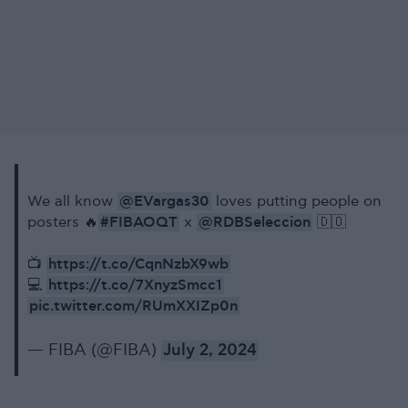
@EVargas30
We all know
loves putting people on
#FIBAOQT
@RDBSeleccion
posters 🔥
x
🇩🇴
https://t.co/CqnNzbX9wb
📺
https://t.co/7XnyzSmcc1
💻
pic.twitter.com/RUmXXIZp0n
— FIBA (@FIBA)
July 2, 2024