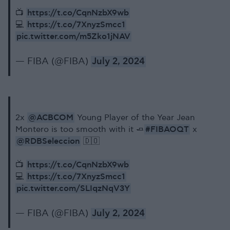
https://t.co/CqnNzbX9wb
📺
https://t.co/7XnyzSmcc1
💻
pic.twitter.com/m5Zko1jNAV
— FIBA (@FIBA)
July 2, 2024
@ACBCOM
2x
Young Player of the Year Jean
#FIBAOQT
Montero is too smooth with it 🧈
x
@RDBSeleccion
🇩🇴
https://t.co/CqnNzbX9wb
📺
https://t.co/7XnyzSmcc1
💻
pic.twitter.com/SLIqzNqV3Y
— FIBA (@FIBA)
July 2, 2024