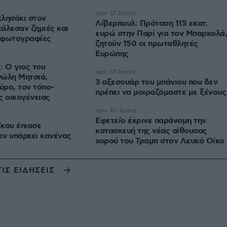
πριν 37 λεπτά
λησάκι στον
Λίβερπουλ: Πρόταση 115 εκατ.
άλεσαν ζημιές και
ευρώ στην Παρί για τον Μπαρκολά,
ε φωτογραφίες
ζητούν 150 οι πρωταθλητές
Ευρώπης
: Ο γιος του
πριν 37 λεπτά
νώλη Μητσιά,
3 αξεσουάρ του μπάνιου που δεν
ύρο, τον τόπο-
πρέπει να μοιραζόμαστε με ξένους
ς οικογένειας
πριν 40 λεπτά
Εφετείο έκρινε παράνομη την
κου έπιασε
κατασκευή της νέας αίθουσας
ν υπάρχει κανένας
χορού του Τραμπ στον Λευκό Οίκο
ΤΙΣ ΕΙΔΗΣΕΙΣ