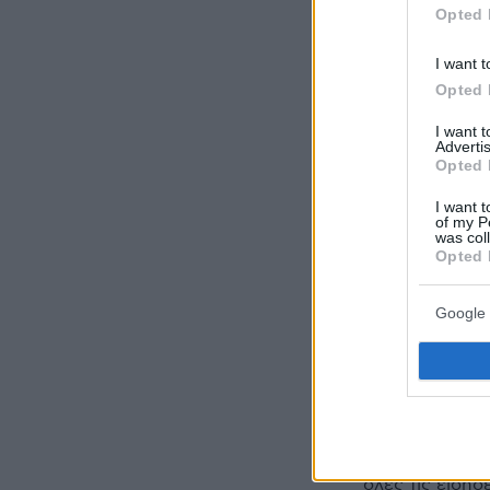
Opted 
I want t
Opted 
I want 
Advertis
Opted 
I want t
of my P
was col
Opted 
Google 
Ακολουθήστε 
όλες τις ειδήσ