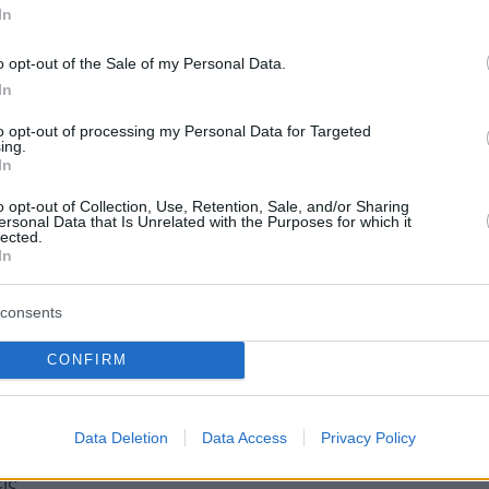
In
o opt-out of the Sale of my Personal Data.
In
to opt-out of processing my Personal Data for Targeted
ing.
In
o opt-out of Collection, Use, Retention, Sale, and/or Sharing
ersonal Data that Is Unrelated with the Purposes for which it
lected.
In
consents
CONFIRM
Data Deletion
Data Access
Privacy Policy
protothema.gr στο Google News
το
και μάθετε πρώτοι
εις