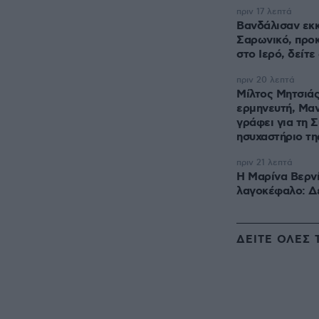
πριν 17 λεπτά
Βανδάλισαν εκκ
Σαρωνικό, προκ
στο Ιερό, δείτ
πριν 20 λεπτά
Μίλτος Μητσιάς
ερμηνευτή, Μα
γράφει για τη Σ
ησυχαστήριο τη
πριν 21 λεπτά
Η Μαρίνα Βερνί
λαγοκέφαλο: Δε
ΔΕΙΤΕ ΟΛΕΣ 