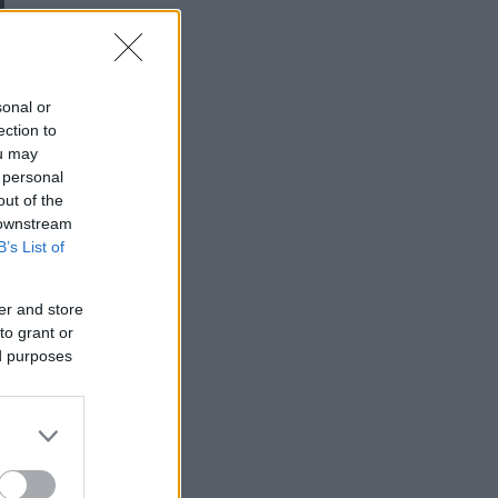
sonal or
ection to
ou may
 personal
out of the
 downstream
B’s List of
er and store
to grant or
ed purposes