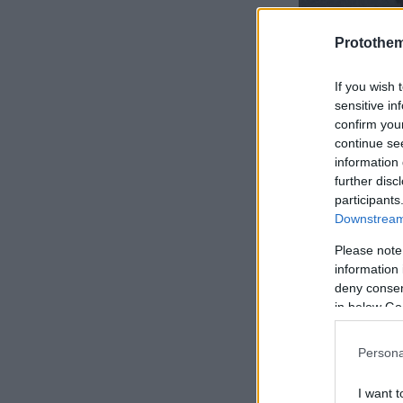
Protothe
If you wish 
sensitive in
confirm you
continue se
information 
further disc
participants
Downstream 
Please note
information 
deny consent
in below Go
Persona
I want t