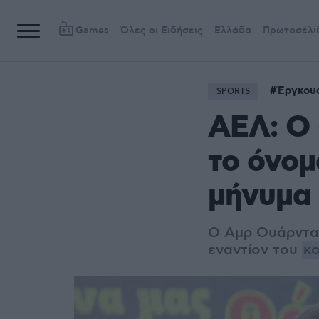
Games
Όλες οι Ειδήσεις
Ελλάδα
Πρωτοσέλι
Έργκου
SPORTS
ΑΕΛ: Ο 
το όνομ
μήνυμα 
Ο Αμρ Ουάρντα 
εναντίον του
κ