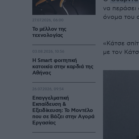
να περάσει 
όνομα του 
27.07.2026, 06:00
Το μέλλον της
τεχνολογίας
«Κάτσε σπί
με τον Κάτσ
03.08.2026, 10:56
Η Smart φοιτητική
κατοικία στην καρδιά της
Αθήνας
26.07.2026, 09:54
Επαγγελματική
Εκπαίδευση &
Εξειδίκευση: Το Mοντέλο
που σε Bάζει στην Aγορά
Eργασίας