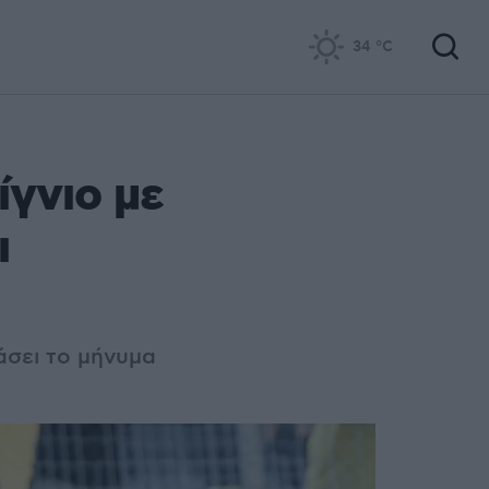
34
°C
γνιο με
ι
άσει το μήνυμα