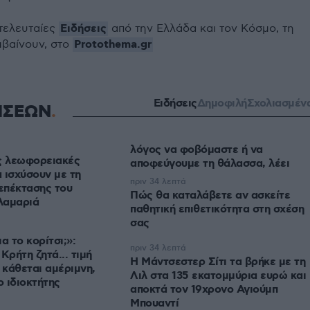
Ειδήσεις
 τελευταίες
από την Ελλάδα και τον Κόσμο, τη
Protothema.gr
μβαίνουν, στο
Ειδήσεις
Δημοφιλή
Σχολιασμέν
ΗΣΕΩΝ
λόγος να φοβόμαστε ή να
ς λεωφορειακές
αποφεύγουμε τη θάλασσα, λέει
 ισχύσουν με τη
πριν 34 λεπτά
 επέκτασης του
Πώς θα καταλάβετε αν ασκείτε
λαμαριά
παθητική επιθετικότητα στη σχέση
σας
α το κορίτσι;»:
πριν 34 λεπτά
Κρήτη ζητά... τιμή
Η Μάντσεστερ Σίτι τα βρήκε με τη
 κάθεται αμέριμνη,
Λιλ στα 135 εκατομμύρια ευρώ και
αποκτά τον 19χρονο Αγιούμπ
Μπουαντί