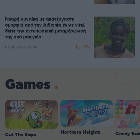
Νεαρή γυναίκα με ακατέργαστη
ομορφιά από την Αιθιοπία έγινε viral,
δείτε την εντυπωσιακή μεταμόρφωσή
της από μακιγιέρ
376
06.08.2026, 09:18
Games
Northern Heights
Candy Bub
Cut The Rope