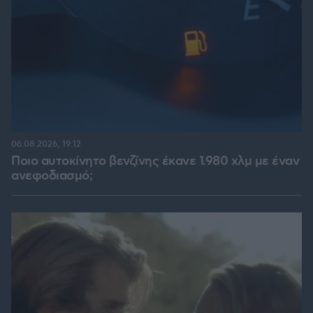
06.08.2026, 19:12
Ποιο αυτοκίνητο βενζίνης έκανε 1.980 χλμ με έναν
ανεφοδιασμό;