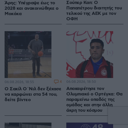
Σούπερ Καπ: Ο
Άρης: Υπέγραψε έως το
Παπαπέτρου διαιτητής του
2028 και ανακοινώθηκε ο
τελικού της ΑΕΚ με τον
Μοκόκα
ΟΦΗ
4
06.08.2026, 18:50
06.08.2026, 18:55
Αποχαιρέτησε τον
Ο Σακίλ Ο΄Νιλ δεν ξέχασε
Ολυμπιακό ο Ορτέγκα: Θα
να καρφώνει στα 54 του,
παραμείνω οπαδός της
δείτε βίντεο
ομάδας και στην άλλη
άκρη του κόσμου