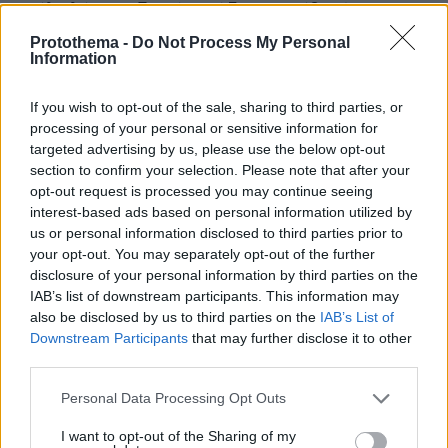
αγέλη λύκων εξηγεί γιατί δεν επενέβη, όταν το
είδε άρρωστο
Protothema -
Do Not Process My Personal
Information
Πώς έγινε η τραγωδία με την νεκρή
If you wish to opt-out of the sale, sharing to third parties, or
μητέρα στα Μάλια: Βούτηξε για να
processing of your personal or sensitive information for
βοηθήσει τη φίλη της και πνίγηκε, τα
παιδιά φώναζαν για βοήθεια
targeted advertising by us, please use the below opt-out
section to confirm your selection. Please note that after your
53
06.08.2026, 21:23
opt-out request is processed you may continue seeing
interest-based ads based on personal information utilized by
us or personal information disclosed to third parties prior to
your opt-out. You may separately opt-out of the further
Γιώργος Παράσχος: Χαμογελαστός,
disclosure of your personal information by third parties on the
δίνει τη μάχη του με τον καρκίνο,
IAB’s list of downstream participants. This information may
μπήκε στο νοσοκομείο για νέα
also be disclosed by us to third parties on the
IAB’s List of
θεραπεία
Downstream Participants
that may further disclose it to other
55
06.08.2026, 18:00
third parties.
Please note that this website/app uses one or more Google
Personal Data Processing Opt Outs
services and may gather and store information including but
not limited to your visit or usage behaviour. You may click to
I want to opt-out of the Sharing of my
Χρίστος Κούγιας: Η προσωπική μου