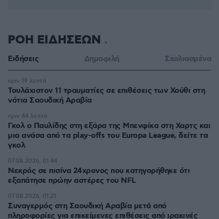
ΡΟΗ ΕΙΔΗΣΕΩΝ
Ειδήσεις
Δημοφιλή
Σχολιασμένα
πριν 19 λεπτά
Τουλάχιστον 11 τραυματίες σε επιθέσεις των Χούθι στη
νότια Σαουδική Αραβία
πριν 44 λεπτά
Γκολ ο Παυλίδης στη εξάρα της Μπενφίκα στη Χαρτς και
μια ανάσα από τα play-offs του Europa League, δείτε τα
γκολ
07.08.2026, 01:44
Νεκρός σε πισίνα 24χρονος που κατηγορήθηκε ότι
εξαπάτησε πρώην αστέρες του NFL
07.08.2026, 01:21
Συναγερμός στη Σαουδική Αραβία μετά από
πληροφορίες για επικείμενες επιθέσεις από ιρακινές