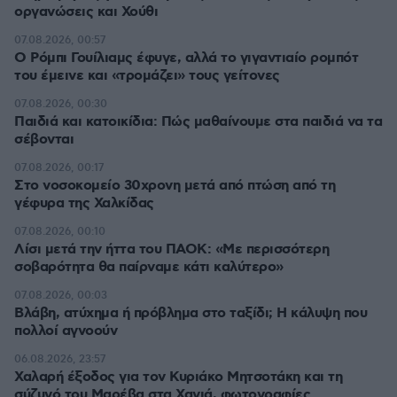
οργανώσεις και Χούθι
07.08.2026, 00:57
Ο Ρόμπι Γουίλιαμς έφυγε, αλλά το γιγαντιαίο ρομπότ
του έμεινε και «τρομάζει» τους γείτονες
07.08.2026, 00:30
Παιδιά και κατοικίδια: Πώς μαθαίνουμε στα παιδιά να τα
σέβονται
07.08.2026, 00:17
Στο νοσοκομείο 30χρονη μετά από πτώση από τη
γέφυρα της Χαλκίδας
07.08.2026, 00:10
Λίσι μετά την ήττα του ΠΑΟΚ: «Με περισσότερη
σοβαρότητα θα παίρναμε κάτι καλύτερο»
07.08.2026, 00:03
Βλάβη, ατύχημα ή πρόβλημα στο ταξίδι; Η κάλυψη που
πολλοί αγνοούν
06.08.2026, 23:57
Χαλαρή έξοδος για τον Κυριάκο Μητσοτάκη και τη
σύζυγό του Μαρέβα στα Χανιά, φωτογραφίες