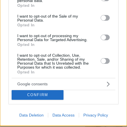
personal data.
ζωή δεν μπορεί να είναι αντικείμενο
grant or deny consent to Google and its third-party tags to
Opted In
φημών ή σεναρίων που
use your data for below specified purposes in below Google
παρουσιάζονται ως πραγματικά
consent section.
I want to opt-out of the Sale of my
γεγονότα
Personal Data.
Opted In
2
06.08.2026, 22:24
I want to opt-out of processing my
Personal Data for Targeted Advertising.
Opted In
Προϊόν εργαστηρίου ή της φύσης ο
κορωνοϊός; Άλλα έλεγε δημόσια ο
I want to opt-out of Collection, Use,
Φάουτσι και άλλα ιδιωτικά, αρνήθηκε
Retention, Sale, and/or Sharing of my
100 φορές να απαντήσει στο
Personal Data that Is Unrelated with the
Purposes for which it was collected.
Κογκρέσο
Opted In
138
06.08.2026, 21:40
Google consents
Η αποκαλυπτική κατάθεση της
CONFIRM
συζύγου του Αφγανού: Πώς
γνωρίσαμε τη Λίσα, γιατί υποψιάστηκα
ότι ήταν το πτώμα στη βαλίτσα
Data Deletion
Data Access
Privacy Policy
290
06.08.2026, 12:32