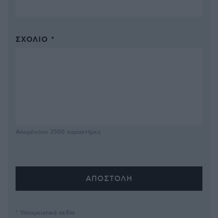
ΣΧΌΛΙΟ *
Απομένουν
2500
χαρακτήρες
* Υποχρεωτικά πεδία