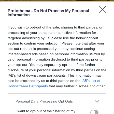
48
08.08.2026, 22:23
Protothema -
Do Not Process My Personal
Information
Αντόνιο Μπαντέρας: Ήξερα ότι δεν θα
πέρναγα όλη μου τη ζωή στο
If you wish to opt-out of the sale, sharing to third parties, or
Χόλιγουντ, δεν ήταν γραφτό να
processing of your personal or sensitive information for
βρίσκομαι εκεί, αλλά στην πατρίδα
targeted advertising by us, please use the below opt-out
μου
section to confirm your selection. Please note that after your
opt-out request is processed you may continue seeing
4
08.08.2026, 15:02
interest-based ads based on personal information utilized by
us or personal information disclosed to third parties prior to
your opt-out. You may separately opt-out of the further
«Δεν είναι η Τζορτζίνα»: Απίστευτο
disclosure of your personal information by third parties on the
σκηνικό στη Μαδέιρα, χιλιάδες έξω
από εκκλησία περίμεναν τον γάμο του
IAB’s list of downstream participants. This information may
Ρονάλντο και είδαν άλλο ζευγάρι, η
also be disclosed by us to third parties on the
IAB’s List of
αντίδραση του Πορτογάλου σταρ
Downstream Participants
that may further disclose it to other
third parties.
11
08.08.2026, 21:05
Please note that this website/app uses one or more Google
Personal Data Processing Opt Outs
services and may gather and store information including but
not limited to your visit or usage behaviour. You may click to
I want to opt-out of the Sharing of my