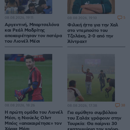
08.08.2026, 19:11
5
08.08.2026, 19:10
Αργεντινή, Μπαρτσελόνα
Φιλική ήττα για την Χαλ
και Ρεάλ Μαδρίτης
στο ντεμπούτο του
αποχαιρέτησαν τον πατέρα
Τζολάκη, 2-0 από την
του Λιονέλ Μέσι
Άϊντραχτ
08.08.2026, 18:26
38
08.08.2026, 17:38
Η πρώτη ομάδα του Λιονέλ
Για αμύθητο συμβόλαιο
Μέσι, η Νιούελς Ολντ
του Σαλάχ γράφουν στην
Μπόις «αποχαιρέτησε» τον
Τουρκία: Θα παίρνει 30
Χόρχε Μέσι
εκατομμύρια τον χρόνο,