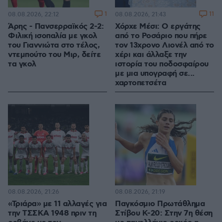
1
11
08.08.2026, 22:12
08.08.2026, 21:43
Άρης - Πανσερραϊκός 2-2:
Χόρχε Μέσι: Ο εργάτης
Φιλική ισοπαλία με γκολ
από το Ροσάριο που πήρε
του Γιαννιώτα στο τέλος,
τον 13χρονο Λιονέλ από το
ντεμπούτο του Μιρ, δείτε
χέρι και άλλαξε την
τα γκολ
ιστορία του ποδοσφαίρου
με μια υπογραφή σε...
χαρτοπετσέτα
08.08.2026, 21:26
08.08.2026, 21:19
«Τριάρα» με 11 αλλαγές για
Παγκόσμιο Πρωτάθλημα
την ΤΣΣΚΑ 1948 πριν τη
Στίβου Κ-20: Στην 7η θέση