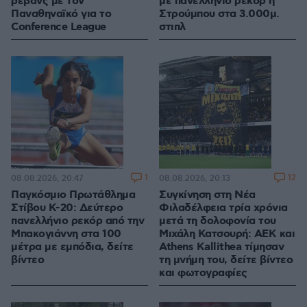
ρεβάνς με τον
με πανελλήνιο ρεκόρ η
Παναθηναϊκό για το
Στρούμπου στα 3.000μ.
Conference League
στιπλ
1
12
08.08.2026, 20:47
08.08.2026, 20:13
Παγκόσμιο Πρωτάθλημα
Συγκίνηση στη Νέα
Στίβου Κ-20: Δεύτερο
Φιλαδέλφεια τρία χρόνια
πανελλήνιο ρεκόρ από την
μετά τη δολοφονία του
Μπακογιάννη στα 100
Μιχάλη Κατσουρή: ΑΕΚ και
μέτρα με εμπόδια, δείτε
Athens Kallithea τίμησαν
βίντεο
τη μνήμη του, δείτε βίντεο
και φωτογραφίες