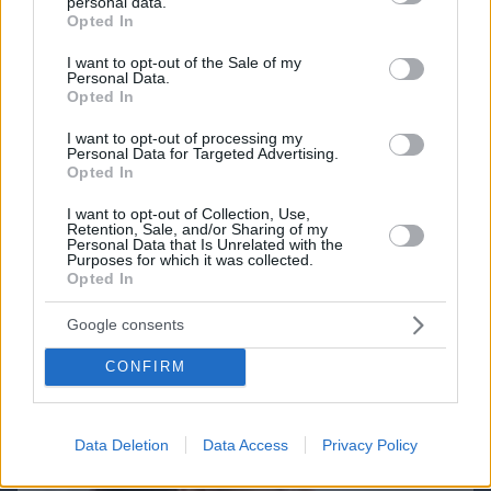
Games
personal data.
grant or deny consent to Google and its third-party tags to
Opted In
use your data for below specified purposes in below Google
consent section.
I want to opt-out of the Sale of my
Personal Data.
Opted In
I want to opt-out of processing my
Personal Data for Targeted Advertising.
Opted In
Northern Heights
Candy Bub
Cut The Rope
I want to opt-out of Collection, Use,
Retention, Sale, and/or Sharing of my
Personal Data that Is Unrelated with the
Purposes for which it was collected.
ΔΕΙΤΕ ΟΛΑ ΤΑ GAMES
Opted In
Best of Network
Google consents
CONFIRM
Data Deletion
Data Access
Privacy Policy