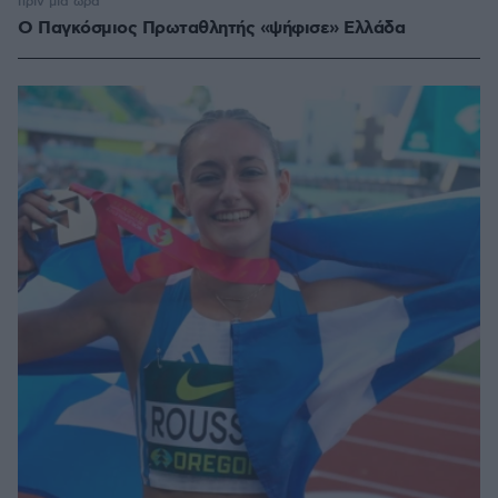
πριν μία ώρα
Ο Παγκόσμιος Πρωταθλητής «ψήφισε» Ελλάδα