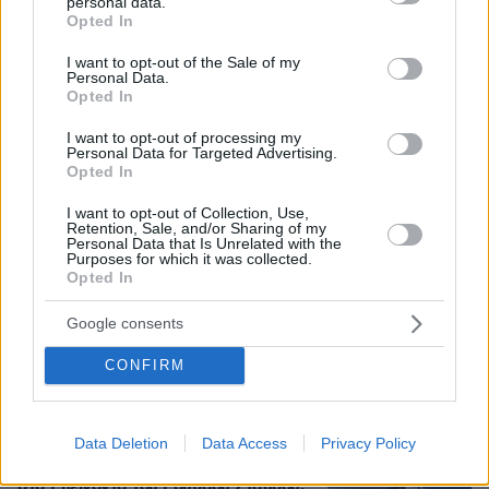
personal data.
grant or deny consent to Google and its third-party tags to
Opted In
use your data for below specified purposes in below Google
consent section.
I want to opt-out of the Sale of my
Personal Data.
Opted In
I want to opt-out of processing my
Personal Data for Targeted Advertising.
Opted In
I want to opt-out of Collection, Use,
Retention, Sale, and/or Sharing of my
Personal Data that Is Unrelated with the
Purposes for which it was collected.
Opted In
Google consents
09.08.2026, 08:01
Βασιλική κηδεία προβλέπεται για τον πρίγκιπα
CONFIRM
Άντριου όταν πεθάνει παρά την αποκαθήλωσή
του, αντιδράσεις για το «μυστικό σχέδιο»
Data Deletion
Data Access
Privacy Policy
Ασθενής ξυλοκόπησε νοσηλεύτρια
στα Επείγοντα του Ερυθρού Σταυρού,