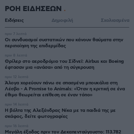
ΡΟΗ ΕΙΔΗΣΕΩΝ
Ειδήσεις
Δημοφιλή
Σχολιασμένα
πριν 7 λεπτά
Οι συνδυασμοί συστατικών που κάνουν θαύματα στην
περιποίηση της επιδερμίδας
πριν 8 λεπτά
Θρίλερ στο αεροδρόμιο του Σίδνεϊ: Airbus και Boeing
έφτασαν μια «ανάσα» από τη σύγκρουση
πριν 12 λεπτά
Άλογα χορεύουν πάνω σε σπασμένα μπουκάλια στη
Λέσβο - A Promise to Animals: «Όταν η κριτική σε ένα
έθιμο θεωρείται επίθεση σε έναν τόπο»
πριν 14 λεπτά
Η βόλτα της Αλεξάνδρας Νίκα με τα παιδιά της με
σκάφος, δείτε φωτογραφίες
πριν 16 λεπτά
Μεγάλη έξοδος πριν τον Δεκαπενταύγουστο: 113.782