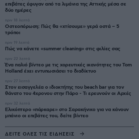
επιβάτες έφυγαν από τα λιμάνια της Αττικής μέσα σε
δύο ημέρες
πριν 18 λεπτά
Οστεοπόρωση: Πώς θα «χτίσουμε» γερά οστά – 5
τρόποι
πριν 19 λεπτά
Πώς να κάνετε «summer cleaning» στις φιλίες σας
πριν 22 λεπτά
Ένα παλιό βίντεο με τις χορευτικές ικανότητες του Tom
Holland έχει εντυπωσιάσει το διαδίκτυο
πριν 27 λεπτά
Στον εισαγγελέα ο ιδιοκτήτης του beach bar για τον
θάνατο του 4χρονου στην Πάρο - Τι ερευνούν οι Αρχές
πριν 32 λεπτά
Ελικόπτερο «πάρκαρε» στο Σαρακήνικο για να κάνουν
μπάνιο οι επιβάτες του, δείτε βίντεο
ΔΕΙΤΕ ΟΛΕΣ ΤΙΣ ΕΙΔΗΣΕΙΣ