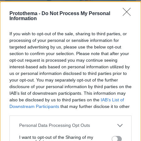
Protothema -
Do Not Process My Personal
Information
If you wish to opt-out of the sale, sharing to third parties, or
processing of your personal or sensitive information for
targeted advertising by us, please use the below opt-out
section to confirm your selection. Please note that after your
opt-out request is processed you may continue seeing
09.08.2026, 09:28
interest-based ads based on personal information utilized by
Χωρίς ναυαγοσώστη ήταν το beach bar στην Πάρο
us or personal information disclosed to third parties prior to
όταν πνίγηκε ο 4χρονος, έρευνα για την άδεια της
your opt-out. You may separately opt-out of the further
πισίνας: Το χρονικό της τραγωδίας
disclosure of your personal information by third parties on the
IAB’s list of downstream participants. This information may
also be disclosed by us to third parties on the
IAB’s List of
Downstream Participants
that may further disclose it to other
third parties.
Please note that this website/app uses one or more Google
Personal Data Processing Opt Outs
services and may gather and store information including but
not limited to your visit or usage behaviour. You may click to
I want to opt-out of the Sharing of my