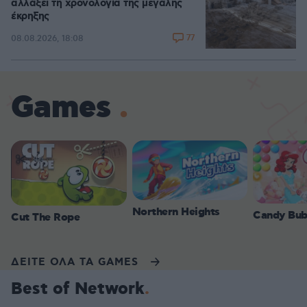
αλλάξει τη χρονολογία της μεγάλης
έκρηξης
77
08.08.2026, 18:08
Games
Northern Heights
Candy Bub
Cut The Rope
ΔΕΙΤΕ ΟΛΑ ΤΑ GAMES
Best of Network