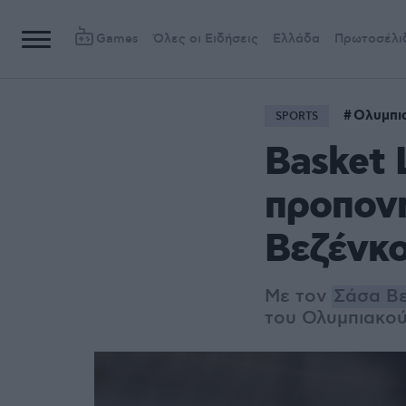
Games
Όλες οι Ειδήσεις
Ελλάδα
Πρωτοσέλι
Ολυμπι
SPORTS
Basket 
προπονή
Βεζένκ
Με τον
Σάσα Β
του Ολυμπιακού,