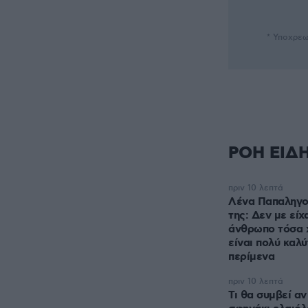
* Υποχρεω
ΡΟΗ ΕΙΔ
πριν 10 λεπτά
Λένα Παπαληγο
της: Δεν με είχ
άνθρωπο τόσα χ
είναι πολύ καλύ
περίμενα
πριν 10 λεπτά
Τι θα συμβεί αν