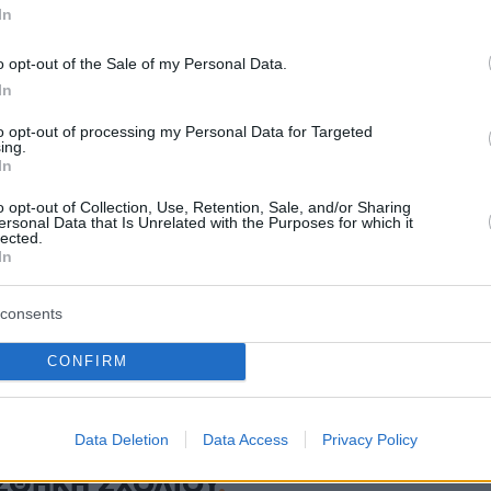
In
o opt-out of the Sale of my Personal Data.
protothema.gr στο Google News
το
και μάθετε πρώτοι
In
εις
to opt-out of processing my Personal Data for Targeted
Ειδήσεις
 τελευταίες
από την Ελλάδα και τον Κόσμο, τη
ing.
In
Protothema.gr
μβαίνουν, στο
o opt-out of Collection, Use, Retention, Sale, and/or Sharing
ersonal Data that Is Unrelated with the Purposes for which it
ΙΑ
ΠΡΟΣΘΗΚΗ ΣΧΟΛΙΟΥ
lected.
(1)
In
10.2019, 21:21
consents
μπιακος στη basket league?
CONFIRM
Data Deletion
Data Access
Privacy Policy
ΣΘΗΚΗ ΣΧΟΛΙΟΥ