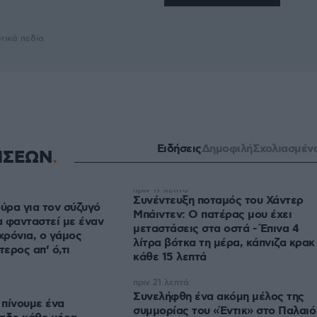
τικά πεδία
Ειδήσεις
Δημοφιλή
Σχολιασμέν
ΗΣΕΩΝ
πριν 17 λεπτά
Συνέντευξη ποταμός του Χάντερ
ύρα για τον σύζυγό
Μπάιντεν: Ο πατέρας μου έχει
α φανταστεί με έναν
μεταστάσεις στα οστά - Έπινα 4
ρόνια, ο γάμος
λίτρα βότκα τη μέρα, κάπνιζα κρακ
τερος απ’ ό,τι
κάθε 15 λεπτά
πριν 21 λεπτά
Συνελήφθη ένα ακόμη μέλος της
 πίνουμε ένα
συμμορίας του «Έντικ» στο Παλαιό