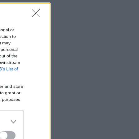
sonal or
ection to
ou may
 personal
out of the
 downstream
B’s List of
er and store
to grant or
ed purposes