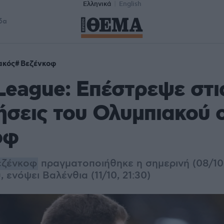
Ελληνικά
English
δα
ακός
Βεζένκοφ
League: Επέστρεψε στι
σεις του Ολυμπιακού 
οφ
εζένκοφ
πραγματοποιήθηκε η σημερινή (08/1
 ενόψει Βαλένθια (11/10, 21:30)