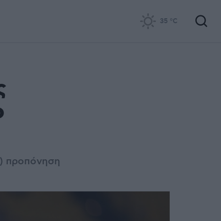
35
°C
ς
ο
0) προπόνηση