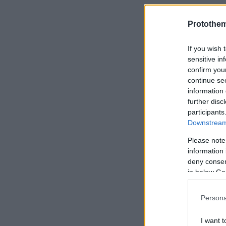
Protothe
If you wish 
sensitive in
confirm you
continue se
information 
further disc
participants
Downstream 
Please note
information 
deny consent
in below Go
Persona
I want t