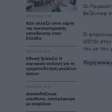
Οι Πειραιώτ
Βεζένκοφ σ
03.08.2026, 11:06
Κάτι αλλάζει στον χάρτη
της πανεπιστημιακής
εκπαίδευσης στην
Ο φόργουορ
Ελλάδα
(07/10) στη
του με τον 
30.07.2026, 15:25
Εθνική Τράπεζα: Η
Πηγή:www.g
κορυφαία επιλογή για τη
χρηματοδότηση μεγάλων
έργων
29.07.2026, 09:39
Διασκεδάζουμε
υπεύθυνα, επιστρέφουμε
με ασφάλεια