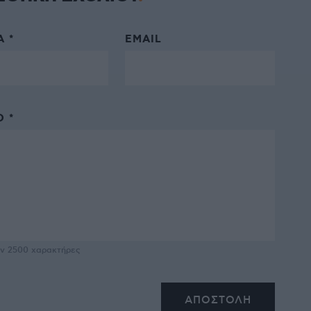
 *
EMAIL
 *
υν
2500
χαρακτήρες