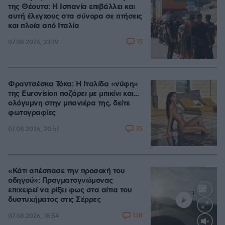
της Θέουτα: Η Ισπανία επιβάλλει και
αυτή έλεγχους στα σύνορα σε πτήσεις
και πλοία από Ιταλία
15
07.08.2026, 23:19
Φραντσέσκα Τόκα: Η Ιταλίδα «νύφη»
της Eurovision ποζάρει με μπικίνι και...
ολόγυμνη στην μπανιέρα της, δείτε
φωτογραφίες
35
07.08.2026, 20:57
«Κάτι απέσπασε την προσοχή του
οδηγού»: Πραγματογνώμονας
επιχειρεί να ρίξει φως στα αίτια του
δυστυχήματος στις Σέρρες
138
07.08.2026, 18:54