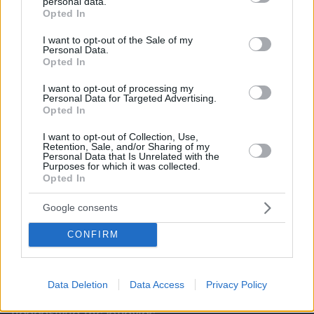
personal data.
grant or deny consent to Google and its third-party tags to
Opted In
use your data for below specified purposes in below Google
consent section.
I want to opt-out of the Sale of my
Personal Data.
Opted In
I want to opt-out of processing my
Personal Data for Targeted Advertising.
Opted In
I want to opt-out of Collection, Use,
Retention, Sale, and/or Sharing of my
Personal Data that Is Unrelated with the
Purposes for which it was collected.
Opted In
Google consents
CONFIRM
07.08.2026, 18:31
Καρκίνος παχέος εντέρου: Το απλό τεστ που
Data Deletion
Data Access
Privacy Policy
συνδέθηκε με 50% λιγότερους θανάτους – Το