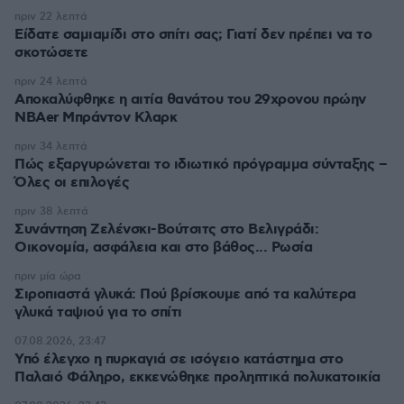
πριν 22 λεπτά
Είδατε σαμιαμίδι στο σπίτι σας; Γιατί δεν πρέπει να το
σκοτώσετε
πριν 24 λεπτά
Αποκαλύφθηκε η αιτία θανάτου του 29χρονου πρώην
NBAer Μπράντον Κλαρκ
πριν 34 λεπτά
Πώς εξαργυρώνεται το ιδιωτικό πρόγραμμα σύνταξης –
Όλες οι επιλογές
πριν 38 λεπτά
Συνάντηση Ζελένσκι-Βούτσιτς στο Βελιγράδι:
Οικονομία, ασφάλεια και στο βάθος... Ρωσία
πριν μία ώρα
Σιροπιαστά γλυκά: Πού βρίσκουμε από τα καλύτερα
γλυκά ταψιού για το σπίτι
07.08.2026, 23:47
Υπό έλεγχο η πυρκαγιά σε ισόγειο κατάστημα στο
Παλαιό Φάληρο, εκκενώθηκε προληπτικά πολυκατοικία