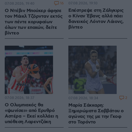
16
07.08.2026, 19:10
07.08.2026, 19:40
Επέστρεψε στη Ζάλγκιρις
Ο Ντέβιν Μπούκερ άφησε
ο Κίναν Έβανς αλλά πάει
τον Μάικλ Τζόρνταν εκτός
δανεικός Λόντον Λάιονς,
των πέντε κορυφαίων
βίντεο
όλων των εποχών, δείτε
βίντεο
07.08.2026, 18:37
2
07.08.2026, 18:34
Ο Ολυμπιακός θα
Μαρία Σάκκαρη:
«ψωνίσει» από Ερυθρό
Ξημερώματα Σαββάτου ο
Αστέρα – Εκεί κολλάει η
αγώνας της με την Γκοφ
υπόθεση Λαρεντζάκη
στο Τορόντο