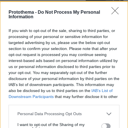
Loaded
:
100.00%
Protothema -
Do Not Process My Personal
Information
Games
If you wish to opt-out of the sale, sharing to third parties, or
processing of your personal or sensitive information for
targeted advertising by us, please use the below opt-out
section to confirm your selection. Please note that after your
opt-out request is processed you may continue seeing
interest-based ads based on personal information utilized by
us or personal information disclosed to third parties prior to
Northern Heights
your opt-out. You may separately opt-out of the further
Candy Bub
Cut The Rope
disclosure of your personal information by third parties on the
IAB’s list of downstream participants. This information may
also be disclosed by us to third parties on the
IAB’s List of
ΔΕΙΤΕ ΟΛΑ ΤΑ GAMES
Downstream Participants
that may further disclose it to other
third parties.
Best of Network
Please note that this website/app uses one or more Google
Personal Data Processing Opt Outs
services and may gather and store information including but
not limited to your visit or usage behaviour. You may click to
I want to opt-out of the Sharing of my