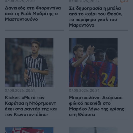
07.08.2026, 21:30
3
07.08.2026, 20:52
Δανεικός στη Φιορεντίνα
Σε δημοπρασία η μπάλα
από τη Ρεάλ Μαδρίτης ο
από το «χέρι του Θεού»,
Μασταντουόνο
το περίφημο γκολ του
Μαραντόνα
07.08.2026, 20:51
07.08.2026, 20:34
Kicker: «Μετά τον
Μπαρτσελόνα: Ακύρωσε
Καρέτσα η Ντόρτμουντ
φιλικό παιχνίδι στο
έχει στα ραντάρ της και
Μαρόκο λόγω της κρίσης
τον Κωνσταντέλια»
στη Θέουτα