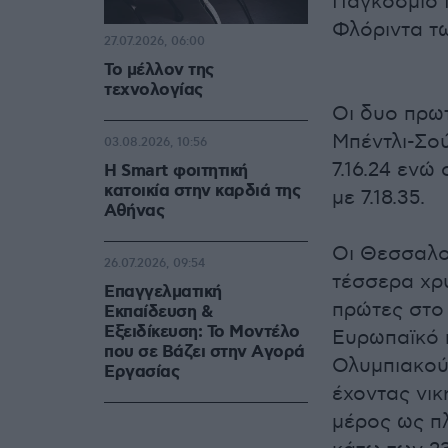
Παγκόσμιο 
Φλόριντα τ
27.07.2026, 06:00
Το μέλλον της
τεχνολογίας
Οι δυο πρωτ
Μπέντλι-Σού
03.08.2026, 10:56
7.16.24 ενώ
Η Smart φοιτητική
κατοικία στην καρδιά της
με 7.18.35.
Αθήνας
Οι Θεσσαλο
26.07.2026, 09:54
τέσσερα χρ
Επαγγελματική
πρώτες στο
Εκπαίδευση &
Εξειδίκευση: Το Mοντέλο
Ευρωπαϊκό 
που σε Bάζει στην Aγορά
Ολυμπιακού
Eργασίας
έχοντας νικ
μέρος ως πλ