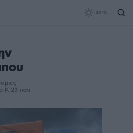
30
°C
ην
μπου
όσμιες
α Κ-23 που