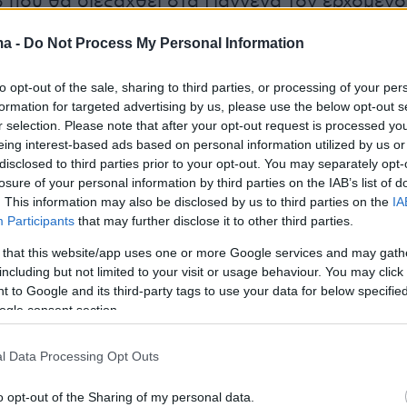
 που θα διεξαχθεί στα Γιάννενα τον ερχόμενο
ma -
Do Not Process My Personal Information
ά στην αντίστοιχη κούρσα των ανδρών οι
to opt-out of the sale, sharing to third parties, or processing of your per
λανταρίδης του ΟΕΑ ΝΑ Βόλου και ο Θανάσης
formation for targeted advertising by us, please use the below opt-out s
r selection. Please note that after your opt-out request is processed y
ς του ΝΟ Ιωαννίνων έδιναν τον καλύτερο
eing interest-based ads based on personal information utilized by us or
και κατάφερναν να ανέβουν κι αυτοί στο
disclosed to third parties prior to your opt-out. You may separately opt-
οντας την 3ηθέση και το χάλκινο μετάλλιο με
losure of your personal information by third parties on the IAB’s list of
. This information may also be disclosed by us to third parties on the
IA
09 Το χρυσό κατέκτησε η Ρουμανία με 6.29.24
Participants
that may further disclose it to other third parties.
ένιο η Λιθουανία με 6.31.01. Οι δυο κωπηλάτες
 that this website/app uses one or more Google services and may gath
αθεροί σε όλη τη κούρσα και δεν έμειναν σε
including but not limited to your visit or usage behaviour. You may click 
ίο εκτός διεκδίκησης μεταλλίου.
 to Google and its third-party tags to use your data for below specifi
ogle consent section.
tta.gr
l Data Processing Opt Outs
o opt-out of the Sharing of my personal data.