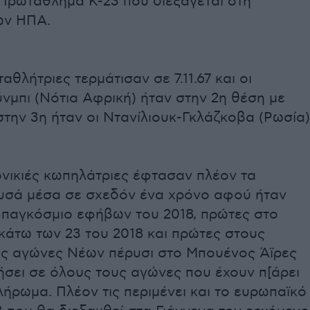
Πρωτάθλημα Κ-23 που διεξάγεται στη
ων ΗΠΑ.
αθλήτριες τερμάτισαν σε 7.11.67 και οι
νμπι (Νότια Αφρική) ήταν στην 2η θέση με
 στην 3η ήταν οι Ντανίλιουκ-Γκλάζκοβα (Ρωσία)
νικιές κωπηλάτριες έφτασαν πλέον τα
υσά μέσα σε σχεδόν ένα χρόνο αφού ήταν
 παγκόσμιο εφήβων του 2018, πρώτες στο
κάτω των 23 του 2018 και πρώτες στους
ς αγώνες Νέων πέρυσι στο Μπουένος Άϊρες
ήσει σε όλους τους αγώνες που έχουν π[άρει
ήρωμα. Πλέον τις περιμένει και το ευρωπαϊκό