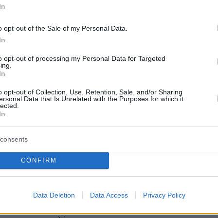
In
protothema.gr στο Google News
το
και μάθετε πρώτοι
o opt-out of the Sale of my Personal Data.
εις
In
Ειδήσεις
 τελευταίες
από την Ελλάδα και τον Κόσμο, τη
to opt-out of processing my Personal Data for Targeted
Protothema.gr
μβαίνουν, στο
ing.
In
ΙΑ
ΠΡΟΣΘΗΚΗ ΣΧΟΛΙΟΥ
o opt-out of Collection, Use, Retention, Sale, and/or Sharing
(6)
ersonal Data that Is Unrelated with the Purposes for which it
lected.
In
consents
9, 09:07
CONFIRM
υς.
Data Deletion
Data Access
Privacy Policy
αρητήρια!!!
28.07.2019, 07:02