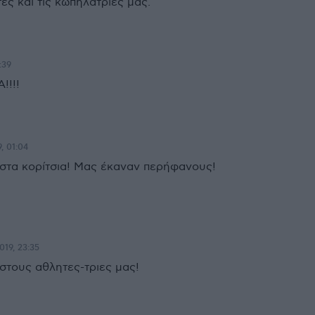
ς και τις κωπηλάτριες μας.
:39
!!!!
, 01:04
στα κορίτσια! Μας έκαναν περήφανους!
019, 23:35
στους αθλητες-τριες μας!