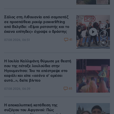
Σάλος στη Λιθουανία από σαμποτάζ
σε προσπάθεια ρεκόρ powerlifting
από Βελγίδα: «Είμαι ρατσιστής και το
έκανα επίτηδες» έγραψε ο δράστης
41
07.08.2026, 06:51
Loaded
:
100.00%
Η Ιουλία Καλλιμάνη θύμωσε με θεατή
που της πέταξε λουλούδια στην
Ηγουμενίτσα: Του τα επέστρεψε στο
κεφάλι και είπε «εσένα σ' αρέσει
αυτό...», δείτε βίντεο
65
07.08.2026, 06:39
Η αποκαλυπτική κατάθεση της
συζύγου του Αφγανού: Πώς