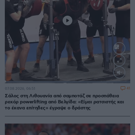
Loaded
:
100.00%
41
07.08.2026, 06:51
Σάλος στη Λιθουανία από σαμποτάζ σε προσπάθεια
ρεκόρ powerlifting από Βελγίδα: «Είμαι ρατσιστής και
το έκανα επίτηδες» έγραψε ο δράστης