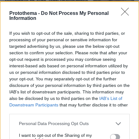
γνωρίσαμε τη Λίσα, γιατί υποψιάστηκα
ότι ήταν το πτώμα στη βαλίτσα
Protothema -
Do Not Process My Personal
312
06.08.2026, 12:32
Information
If you wish to opt-out of the sale, sharing to third parties, or
processing of your personal or sensitive information for
Ο Γιάννης Στάνκογλου δημοσίευσε
targeted advertising by us, please use the below opt-out
φωτογραφία του από το παρελθόν με
section to confirm your selection. Please note that after your
μακριά μαλλιά: Αναμνήσεις, έγραψε
opt-out request is processed you may continue seeing
10
07.08.2026, 09:09
interest-based ads based on personal information utilized by
us or personal information disclosed to third parties prior to
your opt-out. You may separately opt-out of the further
disclosure of your personal information by third parties on the
IAB’s list of downstream participants. This information may
also be disclosed by us to third parties on the
IAB’s List of
Games
Downstream Participants
that may further disclose it to other
third parties.
Please note that this website/app uses one or more Google
Personal Data Processing Opt Outs
services and may gather and store information including but
not limited to your visit or usage behaviour. You may click to
I want to opt-out of the Sharing of my