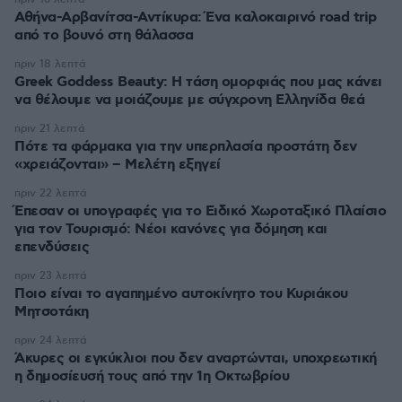
Αθήνα-Αρβανίτσα-Αντίκυρα: Ένα καλοκαιρινό road trip
από το βουνό στη θάλασσα
πριν 18 λεπτά
Greek Goddess Beauty: Η τάση ομορφιάς που μας κάνει
να θέλουμε να μοιάζουμε με σύγχρονη Ελληνίδα θεά
πριν 21 λεπτά
Πότε τα φάρμακα για την υπερπλασία προστάτη δεν
«χρειάζονται» – Μελέτη εξηγεί
πριν 22 λεπτά
Έπεσαν οι υπογραφές για το Ειδικό Χωροταξικό Πλαίσιο
για τον Τουρισμό: Νέοι κανόνες για δόμηση και
επενδύσεις
πριν 23 λεπτά
Ποιο είναι το αγαπημένο αυτοκίνητο του Κυριάκου
Μητσοτάκη
πριν 24 λεπτά
Άκυρες οι εγκύκλιοι που δεν αναρτώνται, υποχρεωτική
η δημοσίευσή τους από την 1η Οκτωβρίου