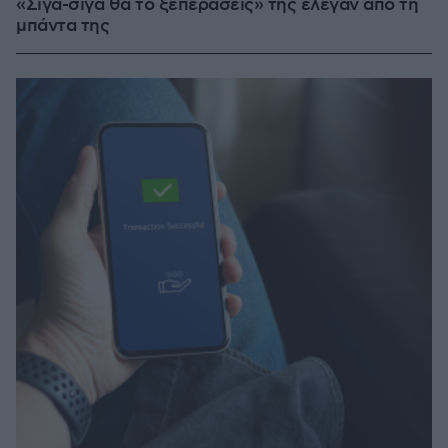
«Σιγά-σιγά θα το ξεπεράσεις» της έλεγαν από τη
μπάντα της