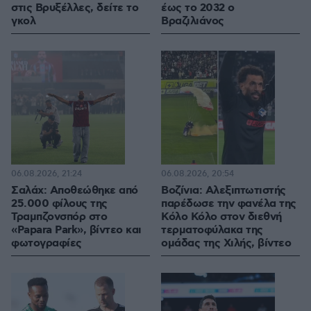
στις Βρυξέλλες, δείτε το
έως το 2032 ο
γκολ
Βραζιλιάνος
06.08.2026, 21:24
06.08.2026, 20:54
Σαλάχ: Αποθεώθηκε από
Βοζίνια: Αλεξιπτωτιστής
25.000 φίλους της
παρέδωσε την φανέλα της
Τραμπζονσπόρ στο
Κόλο Κόλο στον διεθνή
«Papara Park», βίντεο και
τερματοφύλακα της
φωτογραφίες
ομάδας της Χιλής, βίντεο