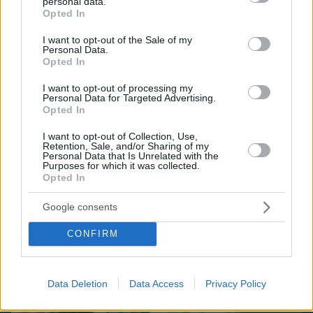
personal data.
grant or deny consent to Google and its third-party tags to
Opted In
use your data for below specified purposes in below Google
Northern Heights
consent section.
Candy Bub
I want to opt-out of the Sale of my
Cut The Rope
Personal Data.
Opted In
ΔΕΙΤΕ ΟΛΑ ΤΑ GAMES
I want to opt-out of processing my
Personal Data for Targeted Advertising.
Opted In
Best of Network
I want to opt-out of Collection, Use,
Retention, Sale, and/or Sharing of my
Personal Data that Is Unrelated with the
Purposes for which it was collected.
Opted In
Google consents
CONFIRM
Data Deletion
Data Access
Privacy Policy