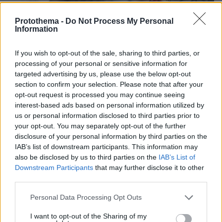
Protothema -
Do Not Process My Personal
Information
If you wish to opt-out of the sale, sharing to third parties, or
processing of your personal or sensitive information for
targeted advertising by us, please use the below opt-out
section to confirm your selection. Please note that after your
opt-out request is processed you may continue seeing
interest-based ads based on personal information utilized by
us or personal information disclosed to third parties prior to
your opt-out. You may separately opt-out of the further
04.08.2026, 11:20
disclosure of your personal information by third parties on the
Πώς μια απλή ιδέα εξελίχθηκε σε κορυφαίο θεσμό
IAB’s list of downstream participants. This information may
ρομποτικής στην Ελλάδα
also be disclosed by us to third parties on the
IAB’s List of
Downstream Participants
that may further disclose it to other
06.08.2026, 10:52
third parties.
Από μαθητής, φοιτητής σε άλλη πόλη!
Please note that this website/app uses one or more Google
Personal Data Processing Opt Outs
services and may gather and store information including but
26.07.2026, 09:54
not limited to your visit or usage behaviour. You may click to
I want to opt-out of the Sharing of my