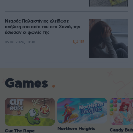
Νεαρός Παλαιστίνιος κλείδωσε
ανήλικη στο σπίτι του στα Χανιά, την
έσωσαν οι φωνές της
115
09.08.2026, 10:38
Games
Northern Heights
Candy Bub
Cut The Rope