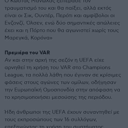
Ο Κώστας Μανωλάς ξεπέρασε τον
τραυματισμό του και θα παίξει, αλλά εκτός
είναι οι Σικ, Ουντέρ, Περότι και αμφίβολοι οι
Ενζονζί, Όλσεν, ενώ δύο σημαντικές απώλειες
έχει και η Πόρτο που θα αγωνιστεί χωρίς τους
Μαρεγκά, Κορόνα»
Πρεμιέρα του VAR
Αν και στην αρχή της σεζόν η UEFA είχε
αρνηθεί τη χρήση του VAR στο Champions
League, τα πολλά λάθη που έγιναν σε κρίσιμες
φάσεις στους αγώνες των ομίλων, οδήγησαν
την Ευρωπαϊκή Ομοσπονδία στην απόφαση να
το χρησιμοποιήσει μεσούσης της περιόδου.
Ήδη άνθρωποι της UEFA έχουν συναντηθεί με
τους εκπροσώπους των 16 συλλόγων,
επεξηγώντας τη χρήση του συστήματος.