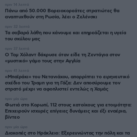
πριν 14 λεπτά
Πάνω από 50.000 Βορειοκορεάτες στρατιώτες θα
αναπτυχθούν στη Ρωσία, λέει ο Ζελένσκι
πριν 32 λεπτά
Τα σοβαρά λάθη που κάνουμε και επηρεάζεται η υγεία
του σκύλου μας
πριν 37 λεπτά
Ο Τομ Χόλαντ δάκρυσε όταν είδε τη Ζεντάγια στον
«μυστικό» γάμο τους στην Αγγλία
πριν 41 λεπτά
«Μπαϊράκι» του Νετανιάχου, απορρίπτει το ειρηνευτικό
σχέδιο του Τραμπ για τη Γάζα: Δεν αποσύρουμε τον
στρατό μέχρι να αφοπλιστεί εντελώς η Χαμάς
πριν μία ώρα
Φωτιά στο Κορωπί, 112 στους κατοίκους για ετοιμότητα:
Επιχειρούν ισχυρές επίγειες δυνάμεις και έξι εναέρια,
βίντεο
πριν μία ώρα
Διακοπές στο Ηράκλειο: Εξερευνώντας την πόλη και τα