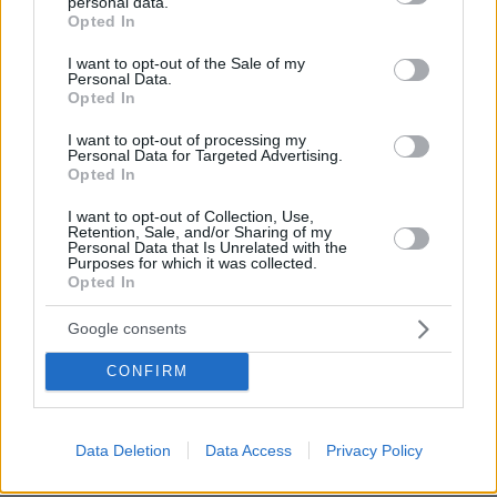
Επαγγελματική Εκπαίδευση & Εξειδίκευση: Το Mοντέλο που
personal data.
grant or deny consent to Google and its third-party tags to
σε Bάζει στην Aγορά Eργασίας
Opted In
use your data for below specified purposes in below Google
consent section.
I want to opt-out of the Sale of my
Personal Data.
ΡΟΗ ΕΙΔΗΣΕΩΝ
Opted In
I want to opt-out of processing my
Ειδήσεις
Δημοφιλή
Σχολιασμένα
Personal Data for Targeted Advertising.
Opted In
πριν 8 λεπτά
Σκιάθος: 15χρονος κατήγγειλε 17χρονο για κατ'
I want to opt-out of Collection, Use,
Retention, Sale, and/or Sharing of my
εξακολούθηση βιασμό και εκβιασμό με βίντεο, τι
Personal Data that Is Unrelated with the
περιέγραψε στις Αρχές
Purposes for which it was collected.
Opted In
πριν 8 λεπτά
Απατεώνας άρπαξε 400.000 ευρώ και κοσμήματα από
Google consents
ηλικιωμένη στη Βοιωτία
CONFIRM
πριν 12 λεπτά
Πάργα: Εκεί που η ηπειρωτική Ελλάδα μοιάζει με νησί
πριν 14 λεπτά
Data Deletion
Data Access
Privacy Policy
Το πιο συχνό λάθος όταν ψωνίζουμε τρόφιμα το
καλοκαίρι – Και πώς να το αποφύγουμε