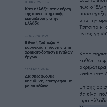
Όλα τα εισι
03.08.2026, 11:06
πως ο Έλλην
Κάτι αλλάζει στον χάρτη
υποστήριξη
της πανεπιστημιακής
εκπαίδευσης στην
από την αρχ
Ελλάδα
Τσιτσιπά κι
εντός γηπέ
30.07.2026, 15:25
Εθνική Τράπεζα: Η
κορυφαία επιλογή για τη
χρηματοδότηση μεγάλων
Χαρακτηριστι
έργων
καθώς τα φ
ακριβότερα 
29.07.2026, 09:39
καθίσματα δ
Διασκεδάζουμε
υπεύθυνα, επιστρέφουμε
με ασφάλεια
Επίσης ορισ
θα είναι πο
ώρα Ελλάδα