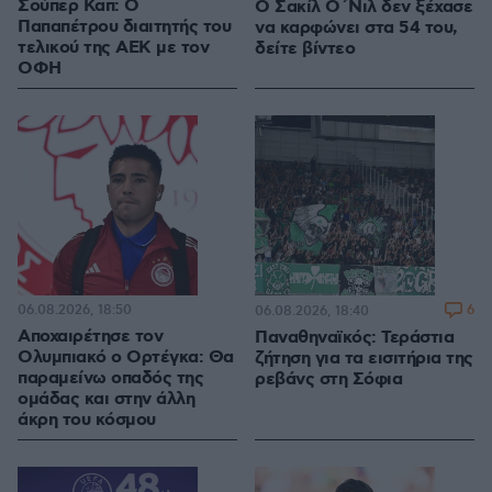
Σούπερ Καπ: Ο
Ο Σακίλ Ο΄Νιλ δεν ξέχασε
Παπαπέτρου διαιτητής του
να καρφώνει στα 54 του,
τελικού της ΑΕΚ με τον
δείτε βίντεο
ΟΦΗ
06.08.2026, 18:50
6
06.08.2026, 18:40
Αποχαιρέτησε τον
Παναθηναϊκός: Τεράστια
Ολυμπιακό ο Ορτέγκα: Θα
ζήτηση για τα εισιτήρια της
παραμείνω οπαδός της
ρεβάνς στη Σόφια
ομάδας και στην άλλη
άκρη του κόσμου