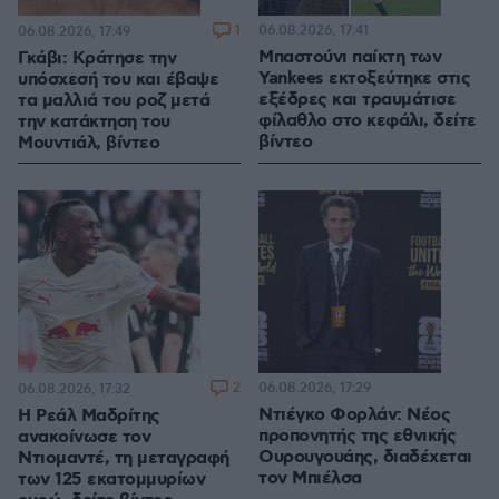
1
06.08.2026, 17:41
06.08.2026, 17:49
Μπαστούνι παίκτη των
Γκάβι: Κράτησε την
Yankees εκτοξεύτηκε στις
υπόσχεσή του και έβαψε
εξέδρες και τραυμάτισε
τα μαλλιά του ροζ μετά
φίλαθλο στο κεφάλι, δείτε
την κατάκτηση του
βίντεο
Μουντιάλ, βίντεο
2
06.08.2026, 17:29
06.08.2026, 17:32
Ντιέγκο Φορλάν: Νέος
Η Ρεάλ Μαδρίτης
προπονητής της εθνικής
ανακοίνωσε τον
Ουρουγουάης, διαδέχεται
Ντιομαντέ, τη μεταγραφή
τον Μπιέλσα
των 125 εκατομμυρίων