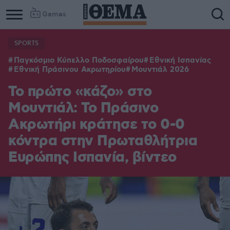
Games
SPORTS
Παγκόσμιο Κύπελλο Ποδοσφαίρου
Εθνική Ισπανίας
Εθνική Πράσινου Ακρωτηρίου
Μουντιάλ 2026
Το πρώτο «κάζο» στο
Μουντιάλ: Το Πράσινο
Ακρωτήρι κράτησε το 0-0
κόντρα στην Πρωταθλήτρια
Ευρώπης Ισπανία, βίντεο