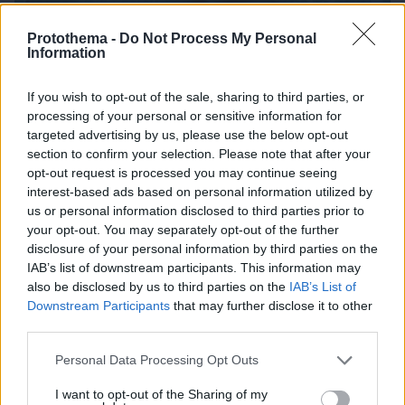
Protothema -
Do Not Process My Personal
Information
If you wish to opt-out of the sale, sharing to third parties, or
processing of your personal or sensitive information for
targeted advertising by us, please use the below opt-out
section to confirm your selection. Please note that after your
opt-out request is processed you may continue seeing
interest-based ads based on personal information utilized by
us or personal information disclosed to third parties prior to
your opt-out. You may separately opt-out of the further
disclosure of your personal information by third parties on the
IAB’s list of downstream participants. This information may
06.08.2026, 19:12
also be disclosed by us to third parties on the
IAB’s List of
Ποιο αυτοκίνητο βενζίνης έκανε 1.980 χλμ με έναν
Downstream Participants
that may further disclose it to other
ανεφοδιασμό;
third parties.
Please note that this website/app uses one or more Google
Personal Data Processing Opt Outs
services and may gather and store information including but
not limited to your visit or usage behaviour. You may click to
I want to opt-out of the Sharing of my