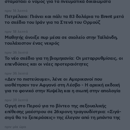
σταματάει ο νόμος για τα πνευματικά δικαιώματα
πριν 16 λεπτά
Πετρέλαιο: Πιάνει και πάλι τα 83 δολάρια το Brent μετά
το σχέδιο του Ιράν για τα Στενά του Ορμούζ
πριν 18 λεπτά
Μαθητής άνοιξε πυρ μέσα σε σχολείο στην Ταϊλάνδη,
τουλάχιστον ένας νεκρός
πριν 36 λεπτά
Το νέο σχέδιο για τη βιομηχανία: Οι μεταρρυθμίσεις, οι
επενδύσεις και οι νέες προτεραιότητες
πριν 36 λεπτά
«Δεν το πιστεύουμε», λένε οι Αμερικανοί που
υιοθέτησαν τον Αφγανό στη Λέσβο - Η αρχική εκδοχή
για το φονικό στην Κυψέλη και η σιωπή στην απολογία
πριν 39 λεπτά
Οργή στο Περού για το βίντεο της σεξουαλικής
επίθεσης μαέστρου σε 26χρονη τραγουδίστρια: «Σιγά-
σιγά θα το ξεπεράσεις» της έλεγαν από τη μπάντα της
πριν μία ώρα