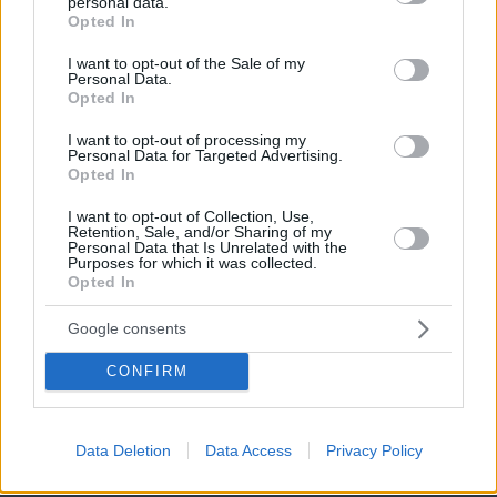
personal data.
grant or deny consent to Google and its third-party tags to
Opted In
use your data for below specified purposes in below Google
consent section.
I want to opt-out of the Sale of my
Personal Data.
Opted In
I want to opt-out of processing my
Personal Data for Targeted Advertising.
Opted In
I want to opt-out of Collection, Use,
Retention, Sale, and/or Sharing of my
Personal Data that Is Unrelated with the
Purposes for which it was collected.
Opted In
Google consents
CONFIRM
06.08.2026, 17:31
Data Deletion
Data Access
Privacy Policy
Αφροδίτη στον Ζυγό από σήμερα: Τα τυχερά
ζώδια