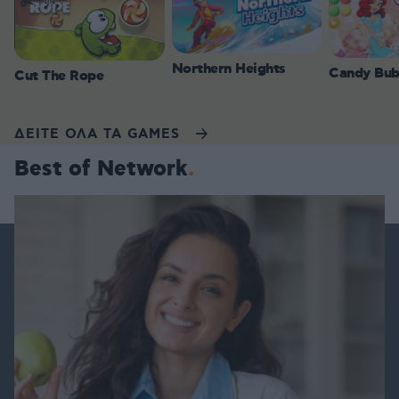
Northern Heights
Candy Bub
Cut The Rope
ΔΕΙΤΕ ΟΛΑ ΤΑ GAMES
Best of Network