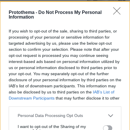
84
10.08.2026, 11:46
Protothema -
Do Not Process My Personal
Loaded
:
Information
100.00%
Καρυστιανού: Περιμένω αποδείξεις
If you wish to opt-out of the sale, sharing to third parties, or
από τον Αυγερινό, θα υπάρξουν
processing of your personal or sensitive information for
νομικές συνέπειες για όσους δεν
targeted advertising by us, please use the below opt-out
εξηγήσουν όσα λένε
section to confirm your selection. Please note that after your
opt-out request is processed you may continue seeing
183
10.08.2026, 08:45
interest-based ads based on personal information utilized by
us or personal information disclosed to third parties prior to
your opt-out. You may separately opt-out of the further
disclosure of your personal information by third parties on the
IAB’s list of downstream participants. This information may
also be disclosed by us to third parties on the
IAB’s List of
Games
Downstream Participants
that may further disclose it to other
third parties.
Please note that this website/app uses one or more Google
Personal Data Processing Opt Outs
services and may gather and store information including but
not limited to your visit or usage behaviour. You may click to
I want to opt-out of the Sharing of my