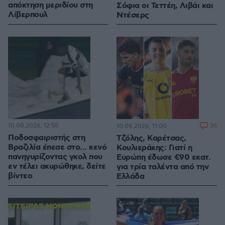
απόκτηση μεριδίου στη
Σόφια οι Τεττέη, Λιβάι και
Λίβερπουλ
Ντέσερς
10.08.2026, 12:58
36
10.08.2026, 11:00
Ποδοσφαιριστής στη
Τζόλης, Καρέτσας,
Βραζιλία έπεσε στο... κενό
Κουλιεράκης: Γιατί η
πανηγυρίζοντας γκολ που
Ευρώπη έδωσε €90 εκατ.
εν τέλει ακυρώθηκε, δείτε
για τρία ταλέντα από την
βίντεο
Ελλάδα