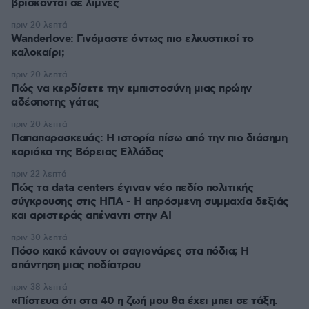
βρίσκονται σε λίμνες
πριν 20 λεπτά
Wanderlove: Γινόμαστε όντως πιο ελκυστικοί το
καλοκαίρι;
πριν 20 λεπτά
Πώς να κερδίσετε την εμπιστοσύνη μιας πρώην
αδέσποτης γάτας
πριν 20 λεπτά
Παπαπαρασκευάς: Η ιστορία πίσω από την πιο διάσημη
καριόκα της Βόρειας Ελλάδας
πριν 22 λεπτά
Πώς τα data centers έγιναν νέο πεδίο πολιτικής
σύγκρουσης στις ΗΠΑ - Η απρόσμενη συμμαχία δεξιάς
και αριστεράς απέναντι στην AI
πριν 30 λεπτά
Πόσο κακό κάνουν οι σαγιονάρες στα πόδια; Η
απάντηση μιας ποδίατρου
πριν 38 λεπτά
«Πίστευα ότι στα 40 η ζωή μου θα έχει μπει σε τάξη.