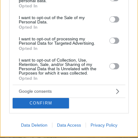
personal data.
grant or deny consent to Google and its third-party tags to
Opted In
use your data for below specified purposes in below Google
Northern Heights
consent section.
Candy Bub
Cut The Rope
I want to opt-out of the Sale of my
Personal Data.
Opted In
ΔΕΙΤΕ ΟΛΑ ΤΑ GAMES
I want to opt-out of processing my
Personal Data for Targeted Advertising.
Opted In
Best of Network
I want to opt-out of Collection, Use,
Retention, Sale, and/or Sharing of my
Personal Data that Is Unrelated with the
Purposes for which it was collected.
Opted In
Google consents
CONFIRM
Data Deletion
Data Access
Privacy Policy