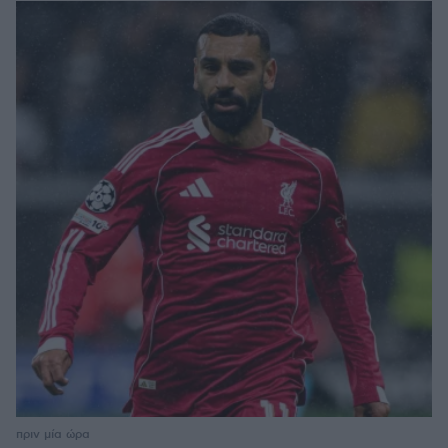
πριν μία ώρα