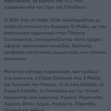
χαρούμενος, εκ μέρους της UCI, που
παρακολουθώ τον Γύρο της Ελλάδας».
Ο ΔΕΗ Tour of Hellas 2026 ολοκληρώθηκε με
απόλυτη επιτυχία την Κυριακή 10 Μαΐου, με τον
πανηγυρικό τερματισμό στην Πλατεία
Συντάγματος, επισφραγίζοντας πέντε ημέρες
υψηλού αγωνιστικού επιπέδου, διεθνούς
προβολής και έντονης συμμετοχής των τοπικών
κοινωνιών.
Μετά την επίσημη παρουσίαση των ομάδων
στα Ιωάννινα, ο Γύρος ξεκίνησε στις 6 Μαΐου
και διέσχισε την Ήπειρο, τη Δυτική Ελλάδα, τη
Στερεά Ελλάδα, τη Θεσσαλία και την Αττική,
περνώντας από Ιωάννινα, Αγρίνιο, Καρπενήσι,
Λάρισα, Βόλο, Λαμία, Αταλάντη, Πάρνηθα,
Πειραιά και Αθήνα.