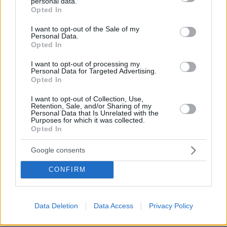
personal data.
Νεκρός σε πισίνα 24χρονος που κατηγορήθηκε ότι
grant or deny consent to Google and its third-party tags to
Opted In
εξαπάτησε πρώην αστέρες του NFL
use your data for below specified purposes in below Google
consent section.
I want to opt-out of the Sale of my
07.08.2026, 01:21
Personal Data.
Συναγερμός στη Σαουδική Αραβία μετά από
Opted In
πληροφορίες για επικείμενες επιθέσεις από ιρακινές
οργανώσεις και Χούθι
I want to opt-out of processing my
Personal Data for Targeted Advertising.
07.08.2026, 00:57
Opted In
Ο Ρόμπι Γουίλιαμς έφυγε, αλλά το γιγαντιαίο ρομπότ
του έμεινε και «τρομάζει» τους γείτονες
I want to opt-out of Collection, Use,
Retention, Sale, and/or Sharing of my
07.08.2026, 00:30
Personal Data that Is Unrelated with the
Purposes for which it was collected.
Παιδιά και κατοικίδια: Πώς μαθαίνουμε στα παιδιά να τα
Opted In
σέβονται
07.08.2026, 00:17
Google consents
Στο νοσοκομείο 30χρονη μετά από πτώση από τη
γέφυρα της Χαλκίδας
CONFIRM
07.08.2026, 00:10
Λίσι μετά την ήττα του ΠΑΟΚ: «Με περισσότερη
σοβαρότητα θα παίρναμε κάτι καλύτερο»
Data Deletion
Data Access
Privacy Policy
07.08.2026, 00:03