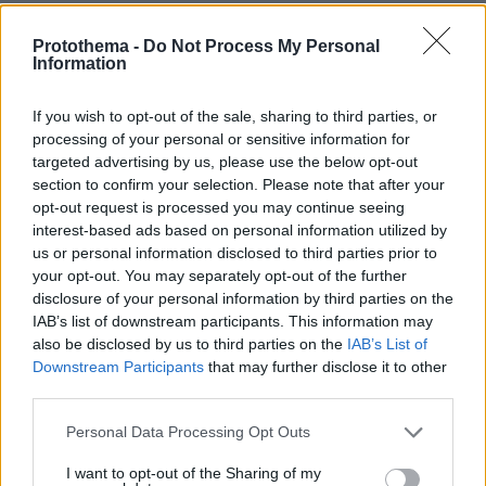
03.08.2026, 10:56
Η Smart φοιτητική κατοικία στην καρδιά της Αθήνας
Protothema -
Do Not Process My Personal
Information
29.07.2026, 09:39
If you wish to opt-out of the sale, sharing to third parties, or
Διασκεδάζουμε υπεύθυνα, επιστρέφουμε με ασφάλεια
processing of your personal or sensitive information for
targeted advertising by us, please use the below opt-out
section to confirm your selection. Please note that after your
ΡΟΗ ΕΙΔΗΣΕΩΝ
opt-out request is processed you may continue seeing
interest-based ads based on personal information utilized by
Ειδήσεις
Δημοφιλή
Σχολιασμένα
us or personal information disclosed to third parties prior to
your opt-out. You may separately opt-out of the further
πριν 21 λεπτά
disclosure of your personal information by third parties on the
Τουλάχιστον 11 τραυματίες σε επιθέσεις των Χούθι στη
IAB’s list of downstream participants. This information may
νότια Σαουδική Αραβία
also be disclosed by us to third parties on the
IAB’s List of
Downstream Participants
that may further disclose it to other
πριν μία ώρα
Γκολ ο Παυλίδης στη εξάρα της Μπενφίκα στη Χαρτς και
third parties.
μια ανάσα από τα play-offs του Europa League, δείτε τα
Please note that this website/app uses one or more Google
γκολ
Personal Data Processing Opt Outs
services and may gather and store information including but
07.08.2026, 01:44
not limited to your visit or usage behaviour. You may click to
I want to opt-out of the Sharing of my