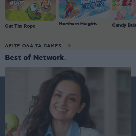
Northern Heights
Candy Bub
Cut The Rope
ΔΕΙΤΕ ΟΛΑ ΤΑ GAMES
Best of Network