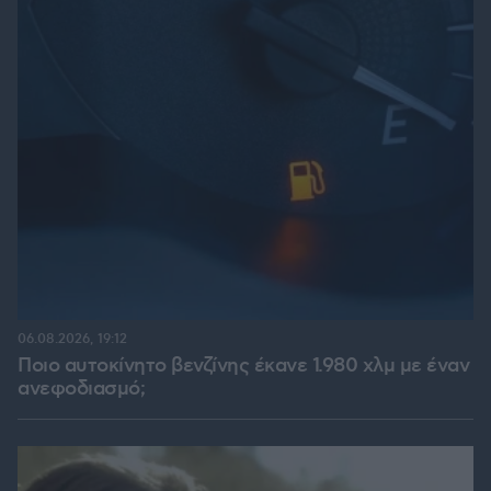
06.08.2026, 19:12
Ποιο αυτοκίνητο βενζίνης έκανε 1.980 χλμ με έναν
ανεφοδιασμό;