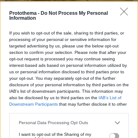
Protothema -
Do Not Process My Personal
Information
If you wish to opt-out of the sale, sharing to third parties, or
09.08.2026, 10:51
processing of your personal or sensitive information for
Ασθενής ξυλοκόπησε νοσηλεύτρια στα Επείγοντα
targeted advertising by us, please use the below opt-out
του Ερυθρού Σταυρού, την άρπαξε από τα μαλλιά
section to confirm your selection. Please note that after your
και τη χτύπησε σε πόρτες - Τι καταγγέλλει η
opt-out request is processed you may continue seeing
ΠΟΕΔΗΝ
interest-based ads based on personal information utilized by
us or personal information disclosed to third parties prior to
your opt-out. You may separately opt-out of the further
Οι τελευταίες μέρες της 49χρονης
disclosure of your personal information by third parties on the
TikToker που διαγνώστηκε με
IAB’s list of downstream participants. This information may
Αλτσχάιμερ και επέλεξε την ιατρικώς
also be disclosed by us to third parties on the
IAB’s List of
υποβοηθούμενη αυτοκτονία
Downstream Participants
that may further disclose it to other
09.08.2026, 12:07
third parties.
Please note that this website/app uses one or more Google
Personal Data Processing Opt Outs
services and may gather and store information including but
Ανάρτηση με υπονοούμενα: «Κάποιοι
not limited to your visit or usage behaviour. You may click to
I want to opt-out of the Sharing of my