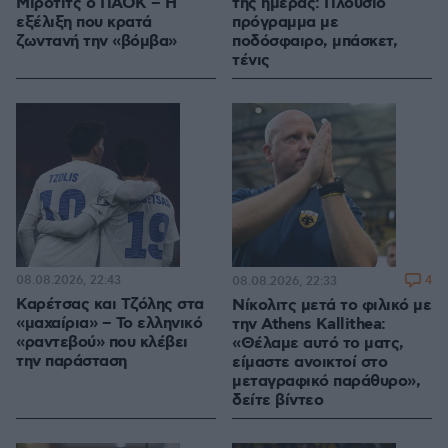
Μίροτιτς ο ΠΑΟΚ – Η
της ημέρας: Πλούσιο
εξέλιξη που κρατά
πρόγραμμα με
ζωντανή την «βόμβα»
ποδόσφαιρο, μπάσκετ,
τένις
08.08.2026, 22:43
4
08.08.2026, 22:33
Καρέτσας και Τζόλης στα
Νίκολιτς μετά το φιλικό με
«μαχαίρια» – Το ελληνικό
την Athens Kallithea:
«ραντεβού» που κλέβει
«Θέλαμε αυτό το ματς,
την παράσταση
είμαστε ανοικτοί στο
μεταγραφικό παράθυρο»,
δείτε βίντεο