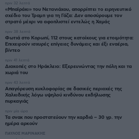
πριν 32 λεπτά
«Μπαϊράκι» του Νετανιάχου, απορρίπτει το ειρηνευτικό
σχέδιο του Τραμπ για τη Γάζα: Δεν αποσύρουμε τον
στρατό μέχρι να αφοπλιστεί εντελώς η Χαμάς
πριν 38 λεπτά
Φωτιά στο Κορωπί, 112 στους κατοίκους για ετοιμότητα:
Επιχειρούν ισχυρές επίγειες δυνάμεις και έξι εναέρια,
βίντεο
πριν 41 λεπτά
Διακοπές στο Ηράκλειο: Εξερευνώντας την πόλη και τα
χωριά του
πριν 43 λεπτά
Απαγόρευση κυκλοφορίας σε δασικές περιοχές της
Χαλκιδικής λόγω υψηλού κινδύνου εκδήλωσης
πυρκαγιάς
πριν μία ώρα
Τα σνακ που προστατεύουν την καρδιά – 30 γρ. την
ημέρα αρκούν
ΠΑΥΛΟΣ ΜΑΡΙΝΑΚΗΣ