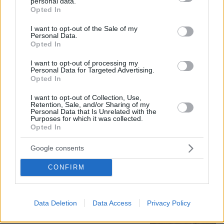
personal data.
άντρες είναι απλά κατώτεροι των
grant or deny consent to Google and its third-party tags to
Opted In
περιστάσεων» λέει η Ανδρομάχη εν
use your data for below specified purposes in below Google
μέσω φημών για τη σχέση της με τον
consent section.
I want to opt-out of the Sale of my
Γιώργο Λιβάνη
Personal Data.
Opted In
4
πριν μία ώρα
I want to opt-out of processing my
Personal Data for Targeted Advertising.
Opted In
Ποιοι βρίσκονται πίσω από το viral
τραγούδι Μου Χρωστάς Έναν
I want to opt-out of Collection, Use,
Αύγουστο: «Δεν βασίστηκε στον
Retention, Sale, and/or Sharing of my
Μητροπάνο», τι απαντάνε για τη
Personal Data that Is Unrelated with the
χρήση AI
Purposes for which it was collected.
Opted In
14
09.08.2026, 14:18
Google consents
Χούθι, το «άλυτο πρόβλημα» της
CONFIRM
Μέσης Ανατολής: Γιατί χίλια πλήγματα
δεν ήταν αρκετά για να τους
σταματήσουν
Data Deletion
Data Access
Privacy Policy
53
09.08.2026, 13:59