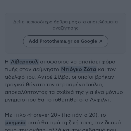
Δείτε περισσότερα άρθρα μας
στα αποτελέσματα
αναζήτησης
Add Protothema.gr on Google
Η
Λίβερπουλ
αποφάσισε να αποτίσει φόρο
τιμής στον αείμνηστο
Ντιόγκο Ζότα
και τον
αδελφό του, Αντρέ Σίλβα, οι οποίοι βρήκαν
τραγικό θάνατο τον περασμένο Ιούλιο,
αποκαλύπτοντας τα σχέδιά της για ένα μόνιμο
μνημείο που θα τοποθετηθεί στο Άνφιλντ.
Με τίτλο «Forever 20» (Για πάντα 20), το
μνημείο
αυτό θα τιμά τη ζωή τους, τον δεσμό
τους, την αγάπη, αλλά και τον σεβασμό που