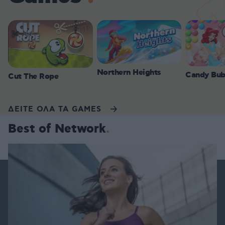
Northern Heights
Candy Bub
Cut The Rope
ΔΕΙΤΕ ΟΛΑ ΤΑ GAMES
Best of Network