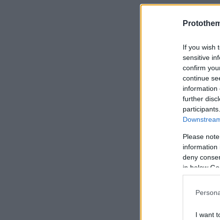
Protothe
She said 
If you wish 
— FC Ba
sensitive in
confirm you
continue se
information 
further disc
participants
Downstream 
Please note
information 
deny consent
in below Go
Persona
I want t