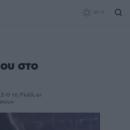
29
°C
ου στο
2-0 τη Ρεάλ, οι
ίσουν