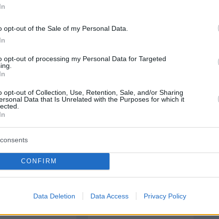
In
o opt-out of the Sale of my Personal Data.
protothema.gr στο Google News
το
και μάθετε πρώτοι
In
εις
to opt-out of processing my Personal Data for Targeted
Ειδήσεις
 τελευταίες
από την Ελλάδα και τον Κόσμο, τη
ing.
In
Protothema.gr
μβαίνουν, στο
o opt-out of Collection, Use, Retention, Sale, and/or Sharing
ersonal Data that Is Unrelated with the Purposes for which it
ΙΑ
ΠΡΟΣΘΗΚΗ ΣΧΟΛΙΟΥ
lected.
In
consents
ΣΘΗΚΗ ΣΧΟΛΙΟΥ
CONFIRM
 *
EMAIL
Data Deletion
Data Access
Privacy Policy