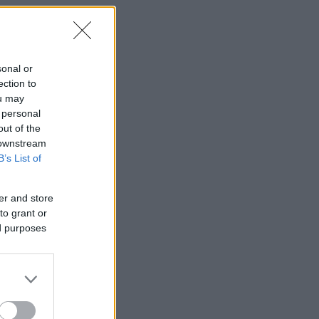
sonal or
ection to
ou may
 personal
out of the
 downstream
B’s List of
er and store
to grant or
ed purposes