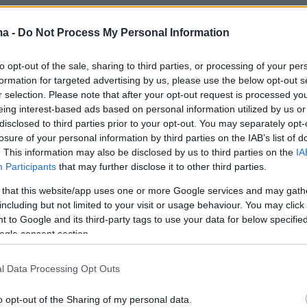
ma -
Do Not Process My Personal Information
YES! 💍
pic.twitter.com/OkO4hcP2qI
to opt-out of the sale, sharing to third parties, or processing of your per
rcelona (@FCBarcelona)
May 10, 2026
formation for targeted advertising by us, please use the below opt-out s
r selection. Please note that after your opt-out request is processed y
eing interest-based ads based on personal information utilized by us or
disclosed to third parties prior to your opt-out. You may separately opt-
losure of your personal information by third parties on the IAB’s list of
. This information may also be disclosed by us to third parties on the
IA
Participants
that may further disclose it to other third parties.
 that this website/app uses one or more Google services and may gath
including but not limited to your visit or usage behaviour. You may click 
 to Google and its third-party tags to use your data for below specifi
ogle consent section.
l Data Processing Opt Outs
o opt-out of the Sharing of my personal data.