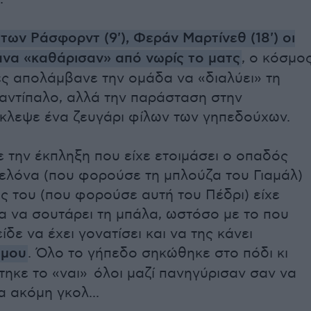
των Ράσφορντ (9'), Φεράν Μαρτίνεθ (18') οι
να «καθάρισαν» από νωρίς το ματς
, ο κόσμο
ες απολάμβανε την ομάδα να «διαλύει» τη
 αντίπαλο, αλλά την παράσταση στην
κλεψε ένα ζευγάρι φίλων των γηπεδούχων.
 την έκπληξη που είχε ετοιμάσει ο οπαδός
ελόνα (που φορούσε τη μπλούζα του Γιαμάλ)
ς του (που φορούσε αυτή του Πέδρι) είχε
α να σουτάρει τη μπάλα, ωστόσο με το που
ίδε να έχει γονατίσει και να της κάνει
άμου
. Όλο το γήπεδο σηκώθηκε στο πόδι κι
ηκε το «ναι» όλοι μαζί πανηγύρισαν σαν να
α ακόμη γκολ...