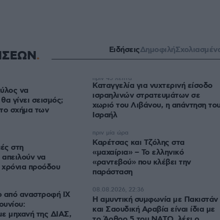
Ειδήσεις
Δημοφιλή
Σχολιασμέν
ΗΣΕΩΝ
πριν 45 λεπτά
Καταγγελία για νυχτερινή είσοδο
ύλος να
ισραηλινών στρατευμάτων σε
 θα γίνει σεισμός;
χωριό του Λιβάνου, η απάντηση το
το σχήμα των
Ισραήλ
πριν μία ώρα
Καρέτσας και Τζόλης στα
πές στη
«μαχαίρια» – Το ελληνικό
 απειλούν να
«ραντεβού» που κλέβει την
 χρόνια προόδου
παράσταση
08.08.2026, 22:36
ο από αναστροφή ΙΧ
Η αμυντική συμφωνία με Πακιστάν
ουνίου:
και Σαουδική Αραβία είναι ίδια με
ε μηχανή της ΔΙΑΣ,
το Άρθρο 5 του ΝΑΤΟ, λέει ο