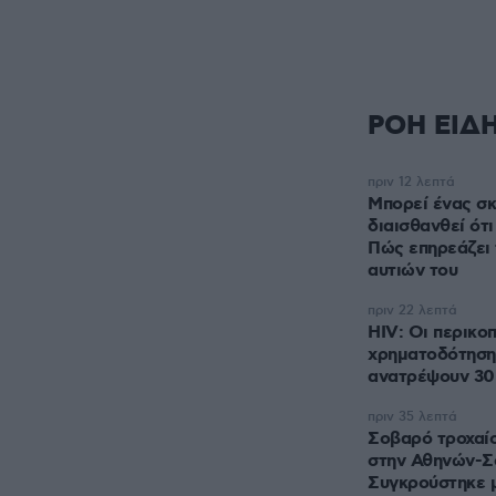
ΡΟΗ ΕΙΔ
πριν 12 λεπτά
Μπορεί ένας σκ
διαισθανθεί ότι
Πώς επηρεάζει 
αυτιών του
πριν 22 λεπτά
HIV: Οι περικο
χρηματοδότηση
ανατρέψουν 30
πριν 35 λεπτά
Σοβαρό τροχαί
στην Αθηνών-Σ
Συγκρούστηκε μ