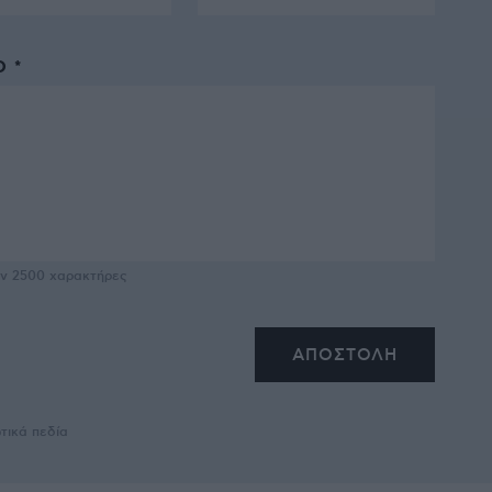
 *
υν
2500
χαρακτήρες
τικά πεδία