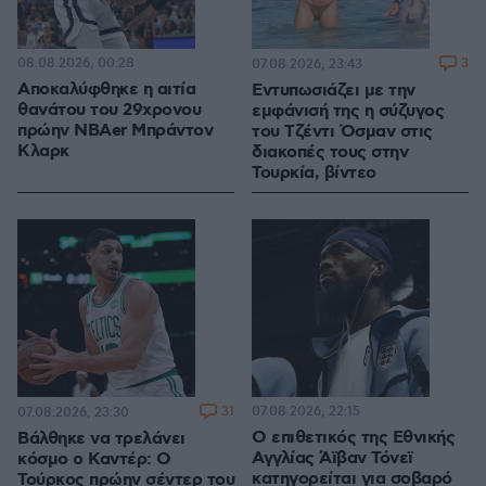
08.08.2026, 00:28
3
07.08.2026, 23:43
Αποκαλύφθηκε η αιτία
Εντυπωσιάζει με την
θανάτου του 29χρονου
εμφάνισή της η σύζυγος
πρώην NBAer Μπράντον
του Τζέντι Όσμαν στις
Κλαρκ
διακοπές τους στην
Τουρκία, βίντεο
31
07.08.2026, 22:15
07.08.2026, 23:30
Ο επιθετικός της Εθνικής
Βάλθηκε να τρελάνει
Αγγλίας Άϊβαν Τόνεϊ
κόσμο ο Καντέρ: Ο
κατηγορείται για σοβαρό
Τούρκος πρώην σέντερ του