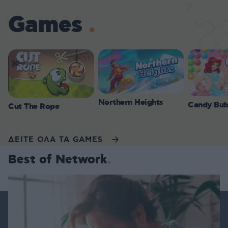
Games
Northern Heights
Candy Bub
Cut The Rope
ΔΕΙΤΕ ΟΛΑ ΤΑ GAMES
Best of Network