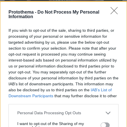
Protothema -
Do Not Process My Personal
Information
If you wish to opt-out of the sale, sharing to third parties, or
processing of your personal or sensitive information for
targeted advertising by us, please use the below opt-out
section to confirm your selection. Please note that after your
07.08.2026, 23:30
opt-out request is processed you may continue seeing
Βάλθηκε να τρελάνει κόσμο ο Καντέρ: Ο Τούρκος
interest-based ads based on personal information utilized by
πρώην σέντερ του NBA δηλώνει ότι πληροί τα
us or personal information disclosed to third parties prior to
κριτήρια... συμπερίληψης και δηλώνει υποψήφιος
your opt-out. You may separately opt-out of the further
να παίξει στο WNBA
disclosure of your personal information by third parties on the
IAB’s list of downstream participants. This information may
also be disclosed by us to third parties on the
IAB’s List of
Είδος υπό εξαφάνιση οι
υπερπολύτεκνοι στην Ελλάδα που
Downstream Participants
that may further disclose it to other
γερνάει: Τα... δύο ταψιά μεσημεριανό,
third parties.
τα επιδόματα, η καθημερινότητά τους
Please note that this website/app uses one or more Google
Personal Data Processing Opt Outs
579
07.08.2026, 15:59
services and may gather and store information including but
not limited to your visit or usage behaviour. You may click to
I want to opt-out of the Sharing of my