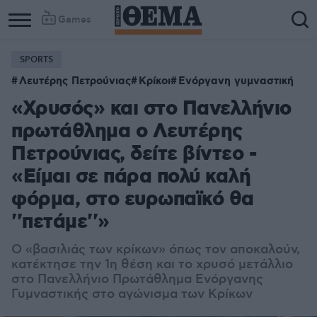
Games
SPORTS
Column
Column
Λευτέρης Πετρούνιας
Κρίκοι
Ενόργανη γυμναστική
1
2
«Χρυσός» και στο Πανελλήνιο
πρωτάθλημα ο Λευτέρης
Πετρούνιας, δείτε βίντεο -
«Είμαι σε πάρα πολύ καλή
φόρμα, στο ευρωπαϊκό θα
''πετάμε''»
Ο «βασιλιάς των κρίκων» όπως τον αποκαλούν,
κατέκτησε την 1η θέση και το χρυσό μετάλλιο
στο Πανελλήνιο Πρωτάθλημα Ενόργανης
Γυμναστικής στο αγώνισμα των Κρίκων