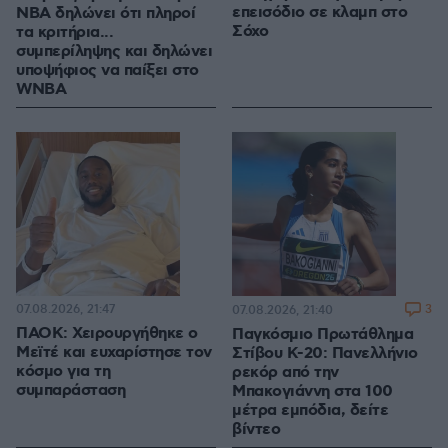
επεισόδιο σε κλαμπ στο
NBA δηλώνει ότι πληροί
Σόχο
τα κριτήρια...
συμπερίληψης και δηλώνει
υποψήφιος να παίξει στο
WNBA
07.08.2026, 21:47
3
07.08.2026, 21:40
ΠΑΟΚ: Χειρουργήθηκε ο
Παγκόσμιο Πρωτάθλημα
Μεϊτέ και ευχαρίστησε τον
Στίβου Κ-20: Πανελλήνιο
κόσμο για τη
ρεκόρ από την
συμπαράσταση
Μπακογιάννη στα 100
μέτρα εμπόδια, δείτε
βίντεο