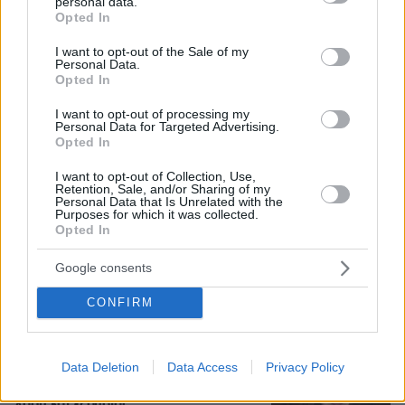
personal data.
grant or deny consent to Google and its third-party tags to
Opted In
use your data for below specified purposes in below Google
Άλλος για data center; Επενδύσεις
consent section.
I want to opt-out of the Sale of my
€50 δισ. την ερχόμενη δεκαετία
Personal Data.
Opted In
346
07.08.2026, 20:16
I want to opt-out of processing my
Personal Data for Targeted Advertising.
Opted In
I want to opt-out of Collection, Use,
Retention, Sale, and/or Sharing of my
Νέες καταγγελίες στην Ελπίδα για τη
Personal Data that Is Unrelated with the
Δημοκρατία: Γρατσία, Γαλανός,
Purposes for which it was collected.
Καρυστιανού και αυλικοί το
Opted In
μετέτρεψαν σε φοβικό αρχηγικό
κόμμα
Google consents
111
07.08.2026, 19:33
CONFIRM
Η Λίλα Μπακλέση έφερε στον κόσμο
Data Deletion
Data Access
Privacy Policy
το πρώτο της παιδί, δείτε την
ανάρτηση του συντρόφου της περί...
λαού και εξουσίας