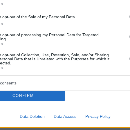
ματα, συνεχίζει να βγάζει αντίδραση.
In
o opt-out of the Sale of my Personal Data.
In
 κάτι ακόμη. Αν ο ΠΑΟΚ κερδίσει απόψε, θα
to opt-out of processing my Personal Data for Targeted
ς νίκες απέναντι στον Ολυμπιακό μέσα στο ίδι
ing.
In
ό έτος. Κάτι που έχει συμβεί μόλις δύο φορέ
 του. Το 1976 και το 2010.
o opt-out of Collection, Use, Retention, Sale, and/or Sharing
ersonal Data that Is Unrelated with the Purposes for which it
lected.
In
ι ήδη γράψει δύο νίκες. Το 2-0 του Κυπέλλου
 τον Ιανουάριο και το πρόσφατο 3-1 στην
consents
τα πλέι οφ.
CONFIRM
ουτσέσκου
Data Deletion
Data Access
Privacy Policy
ικό κομμάτι, ο Λουτσέσκου δεν υπολογίζει