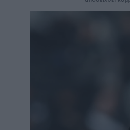
αποδειχθεί κομβ