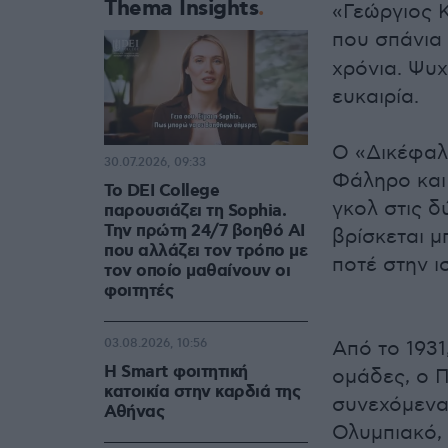
Thema Insights
«Γεώργιος Κ
που σπάνια 
χρόνια. Ψυχ
ευκαιρία.
Ο «Δικέφαλο
30.07.2026, 09:33
Φάληρο και 
Το DEI College
γκολ στις δ
παρουσιάζει τη Sophia.
Την πρώτη 24/7 βοηθό AI
βρίσκεται μ
που αλλάζει τον τρόπο με
ποτέ στην ι
τον οποίο μαθαίνουν οι
φοιτητές
03.08.2026, 10:56
Από το 1931
Η Smart φοιτητική
ομάδες, ο 
κατοικία στην καρδιά της
συνεχόμενα 
Αθήνας
Ολυμπιακό,