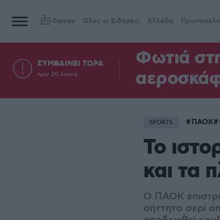
Games
Όλες οι Ειδήσεις
Ελλάδα
Πρωτοσέλι
Φωτιά στη
ΣΥΜΒΑΙΝΕΙ ΤΩΡΑ
αεροσκά
πριν 20 λεπτά
ΠΑΟΚ
SPORTS
Το ιστο
και τα 
Ο ΠΑΟΚ επιστρέ
αήττητο σερί α