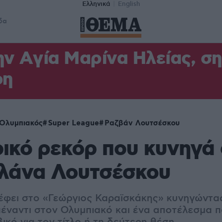
Ελληνικά
English
δα
ν Aγία Μαρίνα Ηλείας, σ
φη
Ολυμπιακός
Super League
Ραζβάν Λουτσέσκου
ρικό ρεκόρ που κυνηγ
πλάνα Λουτσέσκου
φει στο «Γεώργιος Καραϊσκάκης» κυνηγώντας
πέναντι στον Ολυμπιακό και ένα αποτέλεσμα π