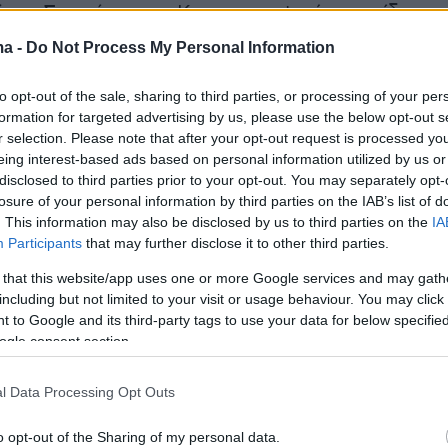
ώρα. Στα τέσσερα. Και το αποψινό παιχνίδι
ίνει το πέμπτο.
ma -
Do Not Process My Personal Information
ενο καλύτερο σερί είχε καταγραφεί τη διετία
to opt-out of the sale, sharing to third parties, or processing of your per
formation for targeted advertising by us, please use the below opt-out s
 τέσσερα παιχνίδια πρωταθλήματος χωρίς ήττα
r selection. Please note that after your opt-out request is processed y
 είχε νικήσει 1-0 και 4-1 στην Τούμπα, είχε
eing interest-based ads based on personal information utilized by us or
λία 1-1 στο ΟΑΚΑ και είχε ακολουθήσει το
disclosed to third parties prior to your opt-out. You may separately opt-
losure of your personal information by third parties on the IAB’s list of
 στις Σέρρες.
. This information may also be disclosed by us to third parties on the
IA
Participants
that may further disclose it to other third parties.
φαληρικό στάδιο η ομάδα του
Ραζβάν
 that this website/app uses one or more Google services and may gath
υ
δεν ψάχνει μόνο το ρεκόρ. Ψάχνει και ένα
including but not limited to your visit or usage behaviour. You may click 
που μπορεί να αποδειχθεί καθοριστικό για τη
 to Google and its third-party tags to use your data for below specifi
ogle consent section.
η ακόμη και για τον τίτλο. Με ισοπαλία
ισόβαθμη με τον Ολυμπιακό, κρατώντας την
l Data Processing Opt Outs
ν ισοβαθμία. Με νίκη, όμως, διατηρεί ανοικτή
α για τον τίτλο σε μια χρονιά που, παρά τα
o opt-out of the Sharing of my personal data.