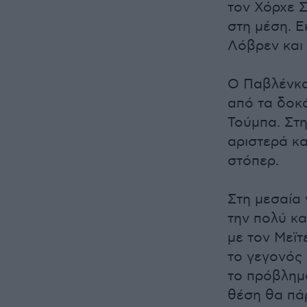
τον Χόρχε 
στη μέση. Ε
Λόβρεν και
Ο Παβλένκα
από τα δοκά
Τούμπα. Στη
αριστερά κα
στόπερ.
Στη μεσαία 
την πολύ κα
με τον Μεϊτ
το γεγονός 
το πρόβλημα
θέση θα πά