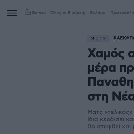
Games
Όλες οι Ειδήσεις
Ελλάδα
Πρωτοσέλι
ΑΕΚ
Π
SPORTS
Χαμός σ
μέρα πρ
Παναθη
στη Νέ
Ματς «τελικός»
ίδια κερδίσει 
θα στεφθεί και