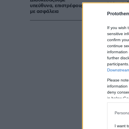
Διασκεδάζουμε
στη Νέα Φι
υπεύθυνα, επιστρέφουμε
με ασφάλεια
έρθει ισοπα
Protothe
θα στεφθεί
If you wish 
sensitive in
confirm you
continue se
information 
further disc
participants
Downstream 
Please note
information 
deny consent
in below Go
Persona
I want t