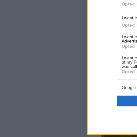
Opted 
Δείτε αυτή τη
Η δημοσίευ
I want t
Opted 
I want 
Advertis
Opted 
I want t
of my P
was col
Opted 
Google 