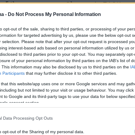
λαδέλφεια και το ματς Ολυμπιακός-ΠΑΟΚ
λία στο Φάληρο, τότε η ομάδα του Νίκολιτς
ma -
Do Not Process My Personal Information
 και μαθηματικά πρωταθλήτρια.
to opt-out of the sale, sharing to third parties, or processing of your per
formation for targeted advertising by us, please use the below opt-out s
r selection. Please note that after your opt-out request is processed y
eing interest-based ads based on personal information utilized by us or
disclosed to third parties prior to your opt-out. You may separately opt-
losure of your personal information by third parties on the IAB’s list of
. This information may also be disclosed by us to third parties on the
IA
Participants
that may further disclose it to other third parties.
 that this website/app uses one or more Google services and may gath
including but not limited to your visit or usage behaviour. You may click 
 to Google and its third-party tags to use your data for below specifi
ogle consent section.
l Data Processing Opt Outs
o opt-out of the Sharing of my personal data.