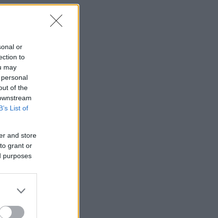
sonal or
ection to
ou may
 personal
out of the
 downstream
B’s List of
er and store
to grant or
ed purposes