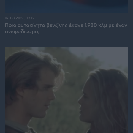
06.08.2026, 19:12
Ποιο αυτοκίνητο βενζίνης έκανε 1.980 χλμ με έναν
ανεφοδιασμό;