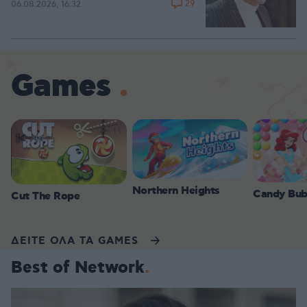
29
06.08.2026, 16:32
Games
Northern Heights
Candy Bub
Cut The Rope
ΔΕΙΤΕ ΟΛΑ ΤΑ GAMES
Best of Network