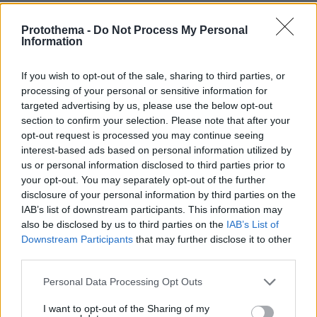
πριν 8 λεπτά
Το λάθος που μπορεί να σου χαλάσει τις διακοπές
Protothema -
Do Not Process My Personal
Information
πριν 14 λεπτά
Προϊόν εργαστηρίου ή της φύσης ο κορωνοϊός; Άλλα
If you wish to opt-out of the sale, sharing to third parties, or
έλεγε δημόσια ο Φάουτσι και άλλα ιδιωτικά, αρνήθηκε
processing of your personal or sensitive information for
100 φορές να απαντήσει στο Κογκρέσο
targeted advertising by us, please use the below opt-out
πριν 16 λεπτά
section to confirm your selection. Please note that after your
Ξεκινούν τα δοκιμαστικά δρομολόγια της επέκτασης
opt-out request is processed you may continue seeing
του Μετρό Θεσσαλονίκης προς την Καλαμαριά,
interest-based ads based on personal information utilized by
«ενθαρρυντικές οι πρώτες ενδείξεις» δηλώνει ο
us or personal information disclosed to third parties prior to
Ταχιάος
your opt-out. You may separately opt-out of the further
disclosure of your personal information by third parties on the
LIVE UPDATE
πριν 18 λεπτά
IAB’s list of downstream participants. This information may
ΠΑΟΚ - Άντερλεχτ 0-1 (ημίχρονο): Παλεύει για την
also be disclosed by us to third parties on the
IAB’s List of
ισοφάριση ο «Δικέφαλος», έχασε πέναλτι ο Μιχαηλίδης,
Downstream Participants
that may further disclose it to other
third parties.
πριν 21 λεπτά
Please note that this website/app uses one or more Google
Για πάντα στη Ρεάλ Μαδρίτης ο Βινίσιους: Yπέγραψε
Personal Data Processing Opt Outs
services and may gather and store information including but
νέο συμβόλαιο έως το 2032 ο Βραζιλιάνος
not limited to your visit or usage behaviour. You may click to
I want to opt-out of the Sharing of my