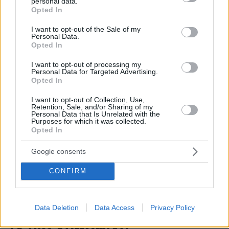
personal data.
πριν 24 λεπτά
grant or deny consent to Google and its third-party tags to
Opted In
Σφουγγάτο: 8 τρόποι να το φτιάξουμε – Από το πιο
use your data for below specified purposes in below Google
απλό μέχρι το πιο πλούσιο
consent section.
I want to opt-out of the Sale of my
Personal Data.
πριν 24 λεπτά
Opted In
Ποιες είναι οι ομοιότητες και οι διαφορές ανάμεσα στις
μέλισσες και τις σφήκες
I want to opt-out of processing my
Personal Data for Targeted Advertising.
πριν 30 λεπτά
Opted In
Σαλάχ: Αποθεώθηκε από 25.000 φίλους της
Τραμπζονσπόρ στο «Papara Park», βίντεο και
I want to opt-out of Collection, Use,
φωτογραφίες
Retention, Sale, and/or Sharing of my
Personal Data that Is Unrelated with the
Purposes for which it was collected.
πριν 31 λεπτά
Opted In
Πώς έγινε η τραγωδία με την νεκρή μητέρα στα Μάλια:
Βούτηξε για να βοηθήσει τη φίλη της και πνίγηκε, τα
Google consents
παιδιά φώναζαν για βοήθεια
CONFIRM
ΔΕΙΤΕ ΟΛΕΣ ΤΙΣ ΕΙΔΗΣΕΙΣ
Data Deletion
Data Access
Privacy Policy