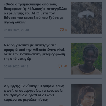
«Χυδαίο τραμπουκισμό από τους
διάφορους "φιλόζωους"» καταγγέλλει
ο ερευνητής του ΑΠΘ μετά τον
θάνατο του κουταβιού που ζούσε με
αγέλη λύκων
17
06.08.2026, 20:30
Νεαρή γυναίκα με ακατέργαστη
ομορφιά από την Αιθιοπία έγινε viral,
δείτε την εντυπωσιακή μεταμόρφωσή
της από μακιγιέρ
341
06.08.2026, 09:18
Δημήτρης Ξανθάκης: Η γνήσια λαϊκή
φωνή, οι συνεργασίες, τα κορυφαία
του τραγούδια, γιατί δεν έκανε
καριέρα σε μεγάλες πίστες