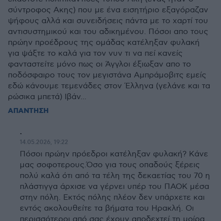
σύντροφος Ακης) που με ένα εισητήριο εξαγόραζαν
ψήφους αλλά και συνειδήσεις πάντα με το χαρτί του
αντισυστημικού και του αδικημένου. Πόσοι απο τους
πρώην προέδρους της ομάδας κατέληξαν φυλακή
για ψάξτε το καλά για τον νυν τι να πεί κανείς
φανταστείτε μόνο πως οι Άγγλοι έξιωξαν απο το
ποδόσφαιρο τους τον μεγιστάνα Αμπράμοβιτς εμείς
εδώ κάνουμε τεμενάδες στον Έλληνα (γελάνε και τα
ρώσικα μπετά) Ιβάν...
ΑΠΑΝΤΗΣΗ
.
14.05.2026, 19:22
Πόσοι πρώην πρόεδροι κατέληξαν φυλακή? Κάνε
μας σοφοτερους.Όσο για τους οπαδούς ξέρεις
πολύ καλά ότι από τα τέλη της δεκαετίας του 70 η
πλάστιγγα άρχισε να γέρνει υπέρ του ΠΑΟΚ μέσα
στην πόλη. Εκτός πόλης πλέον δεν υπάρχετε και
εντός ακολουθείτε τα βήματα του Ηρακλή. Οι
περισσότεροι από σας έχουν αποδεχτεί τη μοίρα