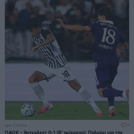
6
πριν 2 λεπτά
ΠΑΟΚ - Άντερλεχτ 0-1 (Β' ημίχρονο): Παλεύει για την