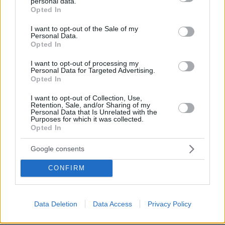
personal data.
grant or deny consent to Google and its third-party tags to
Opted In
use your data for below specified purposes in below Google
consent section.
I want to opt-out of the Sale of my
Personal Data.
Opted In
I want to opt-out of processing my
Personal Data for Targeted Advertising.
Opted In
I want to opt-out of Collection, Use,
Retention, Sale, and/or Sharing of my
Personal Data that Is Unrelated with the
Purposes for which it was collected.
Opted In
Google consents
CONFIRM
Data Deletion
Data Access
Privacy Policy
09.08.2026, 10:51