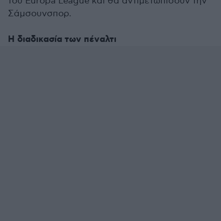
του Europa League και θα αντιμετωπίσουν την
Σάμσουνσπορ.
Η διαδικασία των πέναλτι