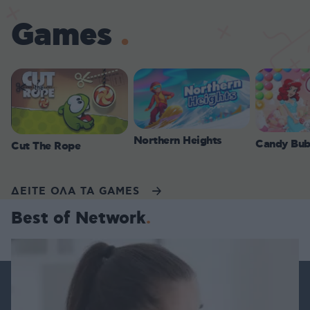
Games
Northern Heights
Candy Bub
Cut The Rope
ΔΕΙΤΕ ΟΛΑ ΤΑ GAMES
Best of Network