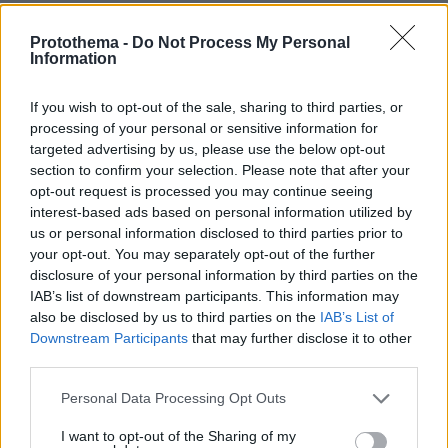
Η απογοήτευση της Μπρίτνεϊ Σπίαρς μετά από μπότοξ:
Κορίτσια πρέπει να είστε προσεκτικές, δεν μπορείς να
Protothema -
Do Not Process My Personal
εμπιστευτείς κανέναν
Information
πριν 42 λεπτά
Απαγορεύτηκε η κολύμβηση στο Αρδάνι της Καρπάθου
If you wish to opt-out of the sale, sharing to third parties, or
γιατί εντοπίστηκαν παλιά πυρομαχικά
processing of your personal or sensitive information for
targeted advertising by us, please use the below opt-out
πριν μία ώρα
section to confirm your selection. Please note that after your
Η Ισπανία έλεγξε περίπου 200 αφίξεις ταξιδιωτών από
opt-out request is processed you may continue seeing
την Ιταλία εν μέσω της διαμάχης για τη Σένγκεν
interest-based ads based on personal information utilized by
πριν μία ώρα
us or personal information disclosed to third parties prior to
Το αγαπημένο τρόφιμο που περιέχει 45 φορές
your opt-out. You may separately opt-out of the further
περισσότερα μικροπλαστικά από ένα πλαστικό μπουκάλι
disclosure of your personal information by third parties on the
IAB’s list of downstream participants. This information may
also be disclosed by us to third parties on the
IAB’s List of
ΔΕΙΤΕ ΟΛΕΣ ΤΙΣ ΕΙΔΗΣΕΙΣ
Downstream Participants
that may further disclose it to other
third parties.
Please note that this website/app uses one or more Google
Personal Data Processing Opt Outs
ΤΑ ΠΙΟ ΔΗΜΟΦΙΛΗ
services and may gather and store information including but
not limited to your visit or usage behaviour. You may click to
I want to opt-out of the Sharing of my